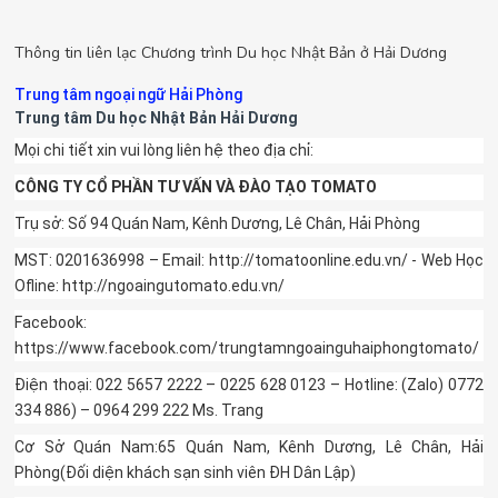
Thông tin liên lạc Chương trình Du học Nhật Bản ở Hải Dương
Trung tâm ngoại ngữ Hải Phòng
Trung tâm Du học Nhật Bản Hải Dương
Mọi chi tiết xin vui lòng liên hệ theo địa chỉ:
CÔNG TY CỔ PHẦN TƯ VẤN VÀ ĐÀO TẠO TOMATO
Trụ sở: Số 94 Quán Nam, Kênh Dương, Lê Chân, Hải Phòng
MST: 0201636998 – Email: http://tomatoonline.edu.vn/ - Web Học
Ofline: http://ngoaingutomato.edu.vn/
Facebook:
https://www.facebook.com/trungtamngoainguhaiphongtomato/
Điện thoại: 022 5657 2222 – 0225 628 0123 – Hotline: (Zalo) 0772
334 886) – 0964 299 222 Ms. Trang
Cơ Sở Quán Nam:65 Quán Nam, Kênh Dương, Lê Chân, Hải
Phòng(Đối diện khách sạn sinh viên ĐH Dân Lập)