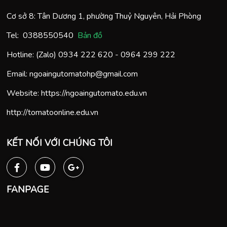
Cơ sở 8: Tân Dương 1, phường Thuỷ Nguyên, Hải Phòng
Tel:
0388550540
Bản đồ
Hotline: (Zalo)
0934 222 620
-
0964 299 222
Email:
ngoaingutomatohp@gmail.com
Website:
https://ngoaingutomato.edu.vn
http://tomatoonline.edu.vn
KẾT NỐI VỚI CHÚNG TÔI
FANPAGE