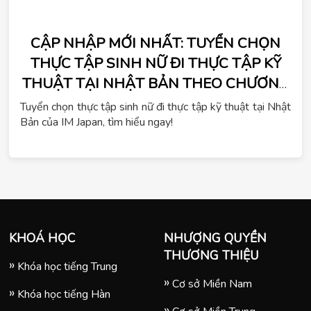
CẬP NHẬP MỚI NHẤT: TUYỂN CHỌN
THỰC TẬP SINH NỮ ĐI THỰC TẬP KỸ
THUẬT TẠI NHẬT BẢN THEO CHƯƠNG
TRÌNH IM JAPAN
Tuyển chọn thực tập sinh nữ đi thực tập kỹ thuật tại Nhật
Bản của IM Japan, tìm hiểu ngay!
KHOÁ HỌC
NHƯỢNG QUYỀN
THƯƠNG THIỆU
Khóa học tiếng Trung
Cơ sở Miền Nam
Khóa học tiếng Hàn