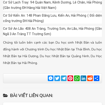
Cơ Sở Lạch Tray: 94 Quán Nam, Kênh Dương, Lê Chân, Hải Phòng
(Gần trường ĐH Hàng Hải Việt Nam)
Cơ Sở Kiến An: 148 Phan Đăng Lưu, Kiến An, Hải Phòng ( Đối diện
cổng trường ĐH Hải Phòng)
Cơ Sở An Lão: 408 An Tràng, Trường Sơn, An Lão, Hải Phòng (Gần
Ngã 3 An Tràng TT Trường Sơn)
Chúng tôi luôn bên cạnh các bạn Du học sinh Nhật Bản và luôn
đồng hành với Chương trình Du học Nhật Bản tại Thái Bình, Du học
Nhật Bản tại Hải Dương, Du học Nhật Bản tại Quảng Ninh, Du Học
Nhật Bản tại Hải Phòng.
Messenger
Twitter
Telegram
Pinterest
WhatsApp
LinkedIn
Reddit
Sha
BÀI VIẾT LIÊN QUAN: