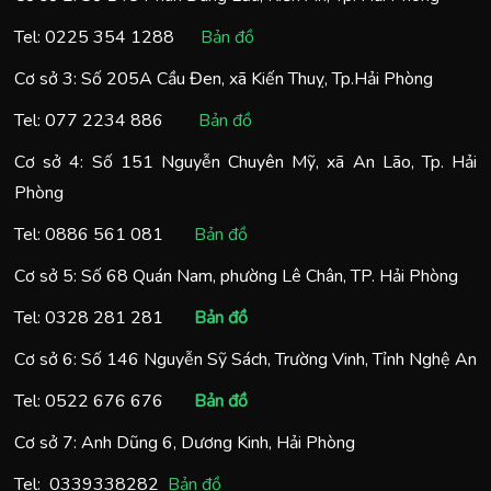
Tel:
0225 354 1288
Bản đồ
Cơ sở 3: Số 205A Cầu Đen, xã Kiến Thuỵ, Tp.Hải Phòng
Tel:
077 2234 886
Bản đồ
Cơ sở 4: Số 151 Nguyễn Chuyên Mỹ, xã An Lão, Tp. Hải
Phòng
Tel:
0886 561 081
Bản đồ
Cơ sở 5: Số 68 Quán Nam, phường Lê Chân, TP. Hải Phòng
Tel:
0328 281 281
Bản đồ
Cơ sở 6: Số 146 Nguyễn Sỹ Sách, Trường Vinh, Tỉnh Nghệ An
Tel:
0522 676 676
Bản đồ
Cơ sở 7: Anh Dũng 6, Dương Kinh, Hải Phòng
Tel:
0
339338282
Bản đồ