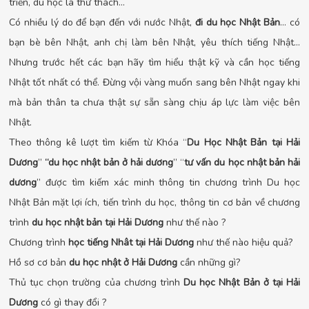
triển, du học là thử thách…
Có nhiều lý do để bạn đến với nước Nhật,
đi du học Nhật Bản
… có
bạn bè bên Nhật, anh chị làm bên Nhật, yêu thích tiếng Nhật…
Nhưng trước hết các bạn hãy tìm hiểu thật kỹ và cần học tiếng
Nhật tốt nhất có thể. Đừng vội vàng muốn sang bên Nhật ngay khi
mà bản thân ta chưa thật sự sẵn sàng chịu áp lực làm việc bên
Nhật.
Theo thông kê lượt tìm kiếm từ Khóa “
Du Học Nhật Bản tại Hải
Dương
”
“du học nhật bản ở hải dương
” “
tư vấn du học nhật bản hải
dương
” được tìm kiếm xác minh thông tin chương trình Du học
Nhật Bản mặt lợi ích, tiến trình du học, thông tin cơ bản về chương
trình
du học nhật bản tại Hải Dương
như thế nào ?
Chương trình
học tiếng Nhât tại Hải Dương
như thế nào hiệu quả?
Hồ sơ cơ bản
du học nhật ở Hải Dương
cần những gì?
Thủ tục chọn trường của chương trình
Du học Nhật Bản ở tại Hải
Dương
có gì thay đổi ?