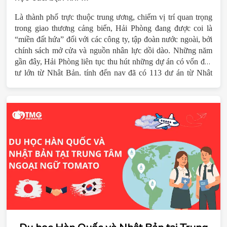
Là thành phố trực thuộc trung ương, chiếm vị trí quan trọng
trong giao thương cảng biển, Hải Phòng đang được coi là
“miền đất hứa” đối với các công ty, tập đoàn nước ngoài, bởi
chính sách mở cửa và nguồn nhân lực dồi dào. Những năm
gần đây, Hải Phòng liên tục thu hút những dự án có vốn đầu
tư lớn từ Nhật Bản, tính đến nay đã có 113 dự án từ Nhật
Bản. Du học Nhật Bản tại Hải Phòng không còn xa vời với
các bạn học tiếng nhật ở Hải Phòng. Các bạn nuôi ước mớ
thành người thành đạt trong tương lai du học nhật bản là một
điểm đến phù hợp cho mọi du học sinh có dự định đi du học
với mức phí phù hợp. Trung tâm du học Tomato Hải Phòng
chuyên đào tạo tiếng nhật dành cho đối tượng đi du học nhật
bản địa chỉ tin cậy