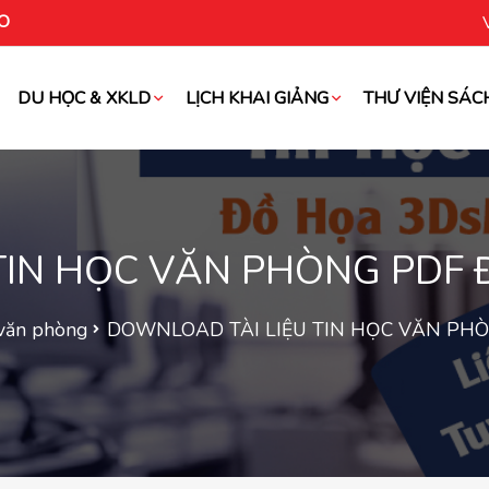
O
DU HỌC & XKLD
LỊCH KHAI GIẢNG
THƯ VIỆN SÁC
oài
IN HỌC VĂN PHÒNG PDF Đ
 văn phòng
DOWNLOAD TÀI LIỆU TIN HỌC VĂN PHÒN