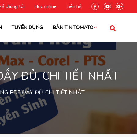
Về chúng tôi
Học online
Liên hệ
H
TUYỂN DỤNG
BẢN TIN TOMATO
ẦY ĐỦ, CHI TIẾT NHẤT
G PDF ĐẦY ĐỦ, CHI TIẾT NHẤT