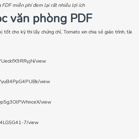
 FDF miễn phí đem lại rất nhiều lợi ích
học văn phòng PDF
tốt cho kỳ thi lấy chứng chỉ, Tomato xin chia sẻ giáo trình, tài
KWUeckfX9RRyjN/view
x9VyuB4PpG4PUBk/view
G5Dp5g3OlPWhnceX/view
iiH4LGSG41-7/view