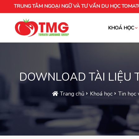
TRUNG TÂM NGOẠI NGỮ VÀ TƯ VẤN DU HỌC TOMAT
KHOÁ HỌC
Khóa học tiếng Việt cho người nước ng
DOWNLOAD TÀI LIỆU T
Trang chủ
Khoá học
Tin học