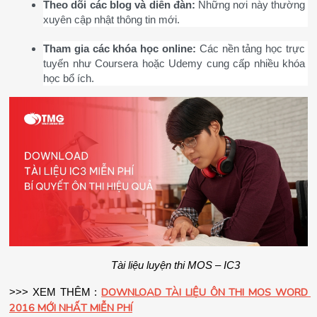
Theo dõi các blog và diễn đàn:
 Những nơi này thường 
xuyên cập nhật thông tin mới.
Tham gia các khóa học online:
 Các nền tảng học trực 
tuyến như Coursera hoặc Udemy cung cấp nhiều khóa 
học bổ ích.
Tài liệu luyện thi MOS – IC3
DOWNLOAD TÀI LIỆU ÔN THI MOS WORD 
>>> XEM THÊM : 
2016 MỚI NHẤT MIỄN PHÍ