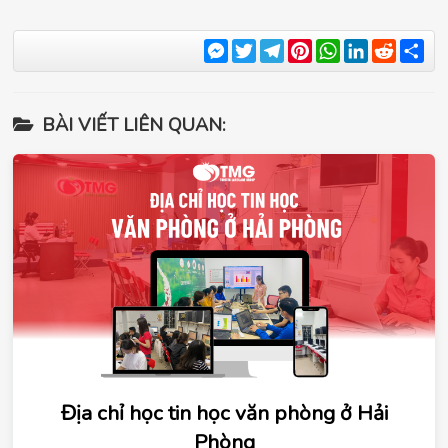
Messenger
Twitter
Telegram
Pinterest
WhatsApp
LinkedIn
Reddit
Sha
BÀI VIẾT LIÊN QUAN:
Địa chỉ học tin học văn phòng ở Hải
Phòng