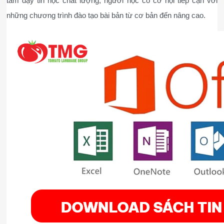
tâm dạy tin học chất lượng, người học có cơ hội tiếp cận với 
những chương trình đào tạo bài bản từ cơ bản đến nâng cao.