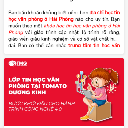
Bạn băn khoăn không biết nên chọn
địa chỉ học tin 
học văn phòng ở Hải Phòng
 nào cho uy tín. Bạn 
muốn theo một 
khóa học tin học văn phòng ở Hải 
Phòng
 với giáo trình cập nhật, lộ trình rõ ràng, 
giáo viên giàu kinh nghiệm và cơ sở vật chất hiện 
đại. Bạn có thể cân nhắc 
trung tâm tin học văn 
phòng Tomato Hải Phòng
. Cùng tìm hiểu trong bài 
viết dưới đây