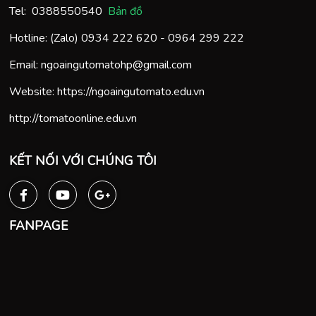
Tel:
0388550540
Bản đồ
Hotline: (Zalo)
0934 222 620
-
0964 299 222
Email:
ngoaingutomatohp@gmail.com
Website:
https://ngoaingutomato.edu.vn
http://tomatoonline.edu.vn
KẾT NỐI VỚI CHÚNG TÔI
FANPAGE