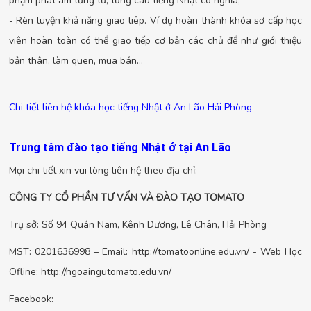
phạm phát âm từng từ, từng câu tiếng Nhật có nghĩa,
- Rèn luyện khả năng giao tiêp. Ví dụ hoàn thành khóa sơ cấp học
viên hoàn toàn có thể giao tiếp cơ bản các chủ để như giới thiệu
bản thân, làm quen, mua bán...
Chi tiết liên hệ khóa học tiếng Nhật ở An Lão Hải Phòng
Trung tâm đào tạo tiếng Nhật ở tại An Lão
Mọi chi tiết xin vui lòng liên hệ theo địa chỉ:
CÔNG TY CỔ PHẦN TƯ VẤN VÀ ĐÀO TẠO TOMATO
Trụ sở: Số 94 Quán Nam, Kênh Dương, Lê Chân, Hải Phòng
MST: 0201636998 – Email: http://tomatoonline.edu.vn/ - Web Học
Ofline: http://ngoaingutomato.edu.vn/
Facebook: