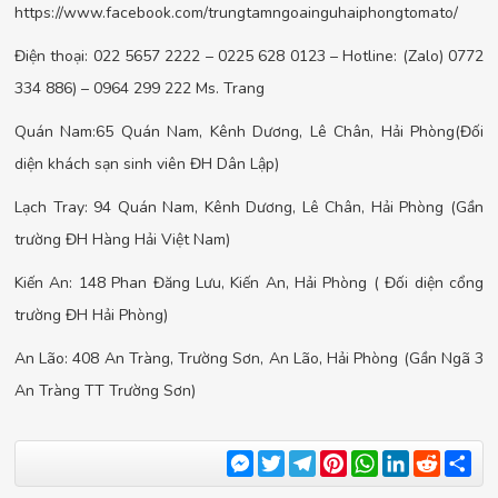
https://www.facebook.com/trungtamngoainguhaiphongtomato/
Điện thoại: 022 5657 2222 – 0225 628 0123 – Hotline: (Zalo) 0772
334 886) – 0964 299 222 Ms. Trang
Quán Nam:65 Quán Nam, Kênh Dương, Lê Chân, Hải Phòng(Đối
diện khách sạn sinh viên ĐH Dân Lập)
Lạch Tray: 94 Quán Nam, Kênh Dương, Lê Chân, Hải Phòng (Gần
trường ĐH Hàng Hải Việt Nam)
Kiến An: 148 Phan Đăng Lưu, Kiến An, Hải Phòng ( Đối diện cổng
trường ĐH Hải Phòng)
An Lão: 408 An Tràng, Trường Sơn, An Lão, Hải Phòng (Gần Ngã 3
An Tràng TT Trường Sơn)
Messenger
Twitter
Telegram
Pinterest
WhatsApp
LinkedIn
Reddit
Sha