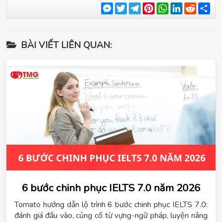
Messenger
Twitter
Telegram
Pinterest
WhatsApp
LinkedIn
Reddit
Sha
BÀI VIẾT LIÊN QUAN:
6 bước chinh phục IELTS 7.0 năm 2026
Tomato hướng dẫn lộ trình 6 bước chinh phục IELTS 7.0:
đánh giá đầu vào, củng cố từ vựng-ngữ pháp, luyện nâng