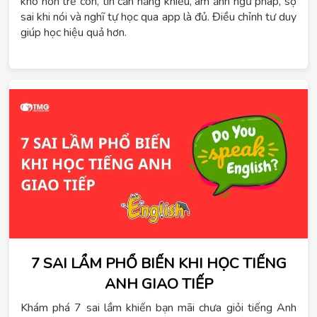
khó hơn trẻ con, tin cần năng khiếu, ám ảnh ngữ pháp, sợ
sai khi nói và nghĩ tự học qua app là đủ. Điều chỉnh tư duy
giúp học hiệu quả hơn.
7 SAI LẦM PHỔ BIẾN KHI HỌC TIẾNG
ANH GIAO TIẾP
Khám phá 7 sai lầm khiến bạn mãi chưa giỏi tiếng Anh