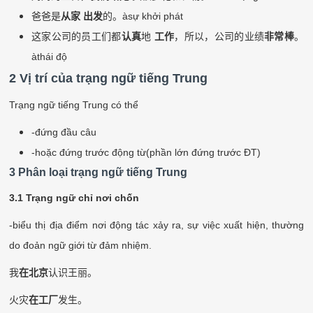
爸爸是
从家
出发
的。
à
sự khởi phát
这家公司的员工们都
认真
地
工作
，所以，公司的业绩
非常棒
。
à
thái độ
2 Vị trí của trạng ngữ tiếng Trung
Trạng ngữ tiếng Trung có thể
-đứng đầu câu
-hoặc đứng trước động từ(phần lớn đứng trước ĐT)
3 Phân loại trạng ngữ tiếng Trung
3.1 Trạng ngữ chỉ nơi chốn
-biểu thị địa điểm nơi động tác xảy ra, sự việc xuất hiện, thường
do đoản ngữ giới từ đảm nhiệm.
我
在北京
认识王丽。
火灾
在工厂
发生。