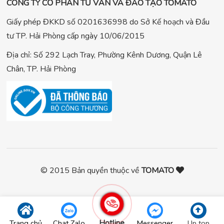
CÔNG TY CỔ PHẦN TƯ VẤN VÀ ĐÀO TẠO TOMATO
Giấy phép ĐKKD số 0201636998 do Sở Kế hoạch và Đầu
tư TP. Hải Phòng cấp ngày 10/06/2015
Địa chỉ: Số 292 Lạch Tray, Phường Kênh Dương, Quận Lê
Chân, TP. Hải Phòng
© 2015 Bản quyền thuộc về
TOMATO
Hotline
Trang chủ
Chat Zalo
Messenger
Up top