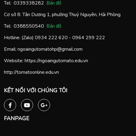
Tel:
0
339338282
Bản đồ
Cơ sở 8: Tân Dương 1, phường Thuỷ Nguyên, Hải Phòng
Tel:
0388550540
Bản đồ
Hotline: (Zalo)
0934 222 620
-
0964 299 222
Email:
ngoaingutomatohp@gmail.com
Website:
https://ngoaingutomato.edu.vn
http://tomatoonline.edu.vn
KẾT NỐI VỚI CHÚNG TÔI
FANPAGE