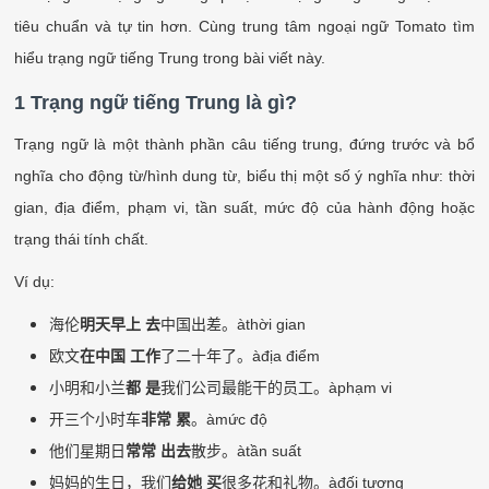
tiêu chuẩn và tự tin hơn. Cùng trung tâm ngoại ngữ Tomato tìm
hiểu trạng ngữ tiếng Trung trong bài viết này.
1 Trạng ngữ tiếng Trung là gì?
Trạng ngữ là một thành phần câu tiếng trung, đứng trước và bổ
nghĩa cho động từ/hình dung từ, biểu thị một số ý nghĩa như: thời
gian, địa điểm, phạm vi, tần suất, mức độ của hành động hoặc
trạng thái tính chất.
Ví dụ:
海伦
明天早上
去
中国出差。
à
thời gian
欧文
在中国
工作
了二十年了。
à
địa điểm
小明和小兰
都
是
我们公司最能干的员工。
à
phạm vi
开三个小时车
非常
累
。
à
mức độ
他们星期日
常常
出去
散步。
à
tần suất
妈妈的生日，我们
给她
买
很多花和礼物。
à
đối tượng