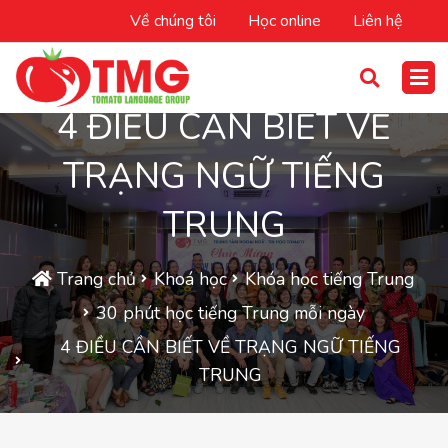
Về chúng tôi
Học online
Liên hệ
4 ĐIỀU CẦN BIẾT VỀ
TRẠNG NGỮ TIẾNG
TRUNG
Trang chủ
Khoá học
Khóa học tiếng Trung
30 phút học tiếng Trung mỗi ngày
4 ĐIỀU CẦN BIẾT VỀ TRẠNG NGỮ TIẾNG
TRUNG