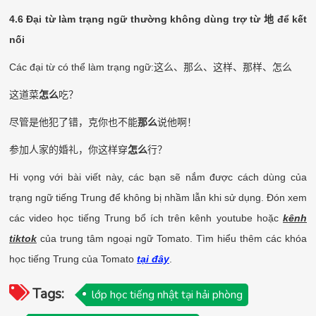
4.6 Đại từ làm trạng ngữ thường không dùng trợ từ
地
để kết
nối
Các đại từ có thể làm trạng ngữ:
这么、那么、这样、那样、怎么
这道菜
怎么
吃？
尽管是他犯了错，克你也不能
那么
说他啊！
参加人家的婚礼，你这样穿
怎么
行？
Hi vọng với bài viết này, các bạn sẽ nắm được cách dùng của
trạng ngữ tiếng Trung để không bị nhầm lẫn khi sử dụng. Đón xem
các video học tiếng Trung bổ ích trên kênh youtube hoặc
kênh
tiktok
của trung tâm ngoại ngữ Tomato. Tìm hiểu thêm các khóa
học tiếng Trung của Tomato
tại đây
.
Tags:
lớp học tiếng nhật tại hải phòng