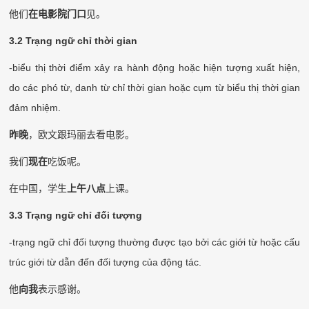
他们
在电影院门口
见。
3.2 Trạng ngữ chỉ thời gian
-biểu thị thời điểm xảy ra hành động hoặc hiện tượng xuất hiện,
do các phó từ, danh từ chỉ thời gian hoặc cụm từ biểu thị thời gian
đảm nhiệm.
昨晚
，欧文跟玛丽去看电影。
我们
现在
吃饭呢。
在中国，学生
上午八点
上课。
3.3 Trạng ngữ chỉ đối tượng
-trạng ngữ chỉ đối tượng thường được tạo bởi các giới từ hoặc cấu
trúc giới từ dẫn đến đối tượng của động tác.
他
向我
表示感谢。