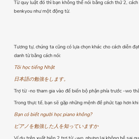
Từ quy luật đó thì bạn không thể nói bằng cách thứ 2, các
benkyou như một động từ.
Tương tự, chúng ta cũng có lựa chọn khác cho cách diễn đạ
danh từ bằng cách nói:
Tôi học tiếng Nhật
日本語の勉強をします。
Trợ từ -no tham gia vào để biến bộ phận phía trước -wo th
Trong thực tế, bạn sẽ gặp những mệnh đề phức tạp hơn khi d
Bạn có biết người học piano không?
ピアノを勉強した人を知っていますか
Ví dụ trên xuất hiện 2 trợ từ -wo, nhưng lại không hề sai 