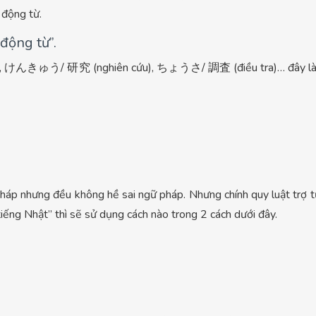
 động từ.
động từ”.
んきゅう/ 研究 (nghiên cứu), ちょうさ/ 調査 (điều tra)… đây là nhữn
háp nhưng đều không hề sai ngữ pháp. Nhưng chính quy luật trợ từ
tiếng Nhật” thì sẽ sử dụng cách nào trong 2 cách dưới đây.