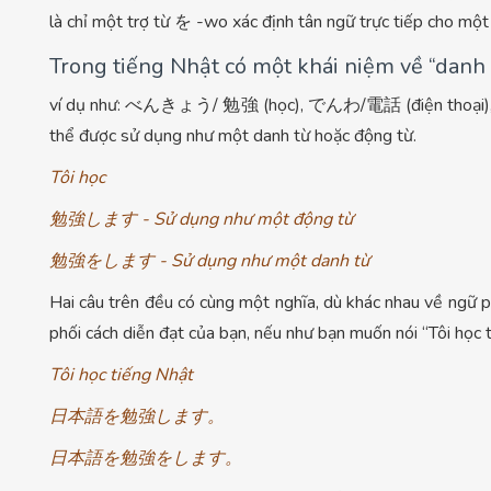
là chỉ một trợ từ を -wo xác định tân ngữ trực tiếp cho một
Trong tiếng Nhật có một khái niệm về “danh 
ví dụ như: べんきょう/ 勉強 (học), でんわ/電話 (điện thoại), け
thể được sử dụng như một danh từ hoặc động từ.
Tôi học
勉強します - Sử dụng như một động từ
勉強をします - Sử dụng như một danh từ
Hai câu trên đều có cùng một nghĩa, dù khác nhau về ngữ p
phối cách diễn đạt của bạn, nếu như bạn muốn nói “Tôi học 
Tôi học tiếng Nhật
日本語を勉強します。
日本語を勉強をします。