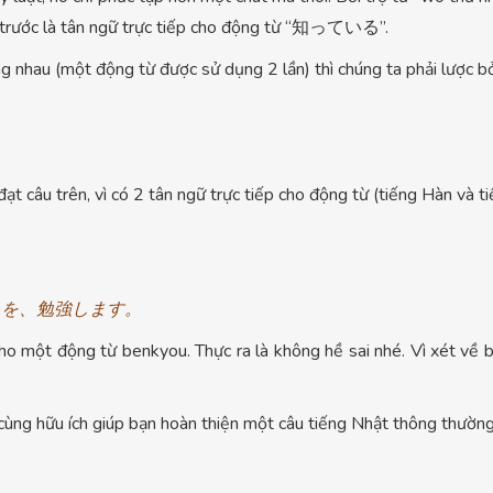
a trước là tân ngữ trực tiếp cho động từ “知っている”.
 nhau (một động từ được sử dụng 2 lần) thì chúng ta phải lược bỏ
đạt câu trên, vì có 2 tân ngữ trực tiếp cho động từ (tiếng Hàn và 
) を、勉強します。
 cho một động từ benkyou. Thực ra là không hề sai nhé. Vì xét về
ô cùng hữu ích giúp bạn hoàn thiện một câu tiếng Nhật thông thường