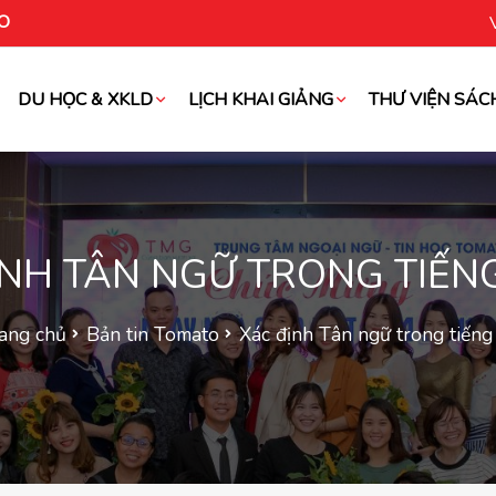
O
DU HỌC & XKLD
LỊCH KHAI GIẢNG
THƯ VIỆN SÁC
oài
ỊNH TÂN NGỮ TRONG TIẾN
ang chủ
Bản tin Tomato
Xác định Tân ngữ trong tiếng