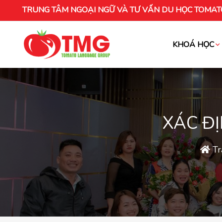
TRUNG TÂM NGOẠI NGỮ VÀ TƯ VẤN DU HỌC TOMAT
KHOÁ HỌC
Khóa học tiếng Việt cho người nước ng
XÁC Đ
Tr