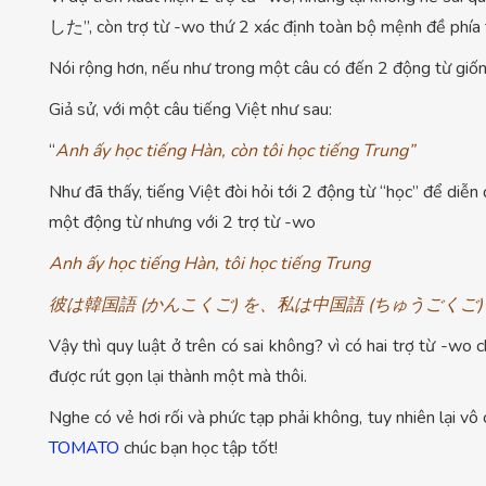
した”, còn trợ từ -wo thứ 2 xác định toàn bộ mệnh đề phí
Nói rộng hơn, nếu như trong một câu có đến 2 động từ giống
Giả sử, với một câu tiếng Việt như sau:
“
Anh ấy học tiếng Hàn, còn tôi học tiếng Trung”
Như đã thấy, tiếng Việt đòi hỏi tới 2 động từ “học” để diễn 
một động từ nhưng với 2 trợ từ -wo
Anh ấy học tiếng Hàn, tôi học tiếng Trung
彼は韓国語 (かんこくご) を、私は中国語 (ちゅうごくご
Vậy thì quy luật ở trên có sai không? vì có hai trợ từ -wo
được rút gọn lại thành một mà thôi.
Nghe có vẻ hơi rối và phức tạp phải không, tuy nhiên lại v
TOMATO
chúc bạn học tập tốt!