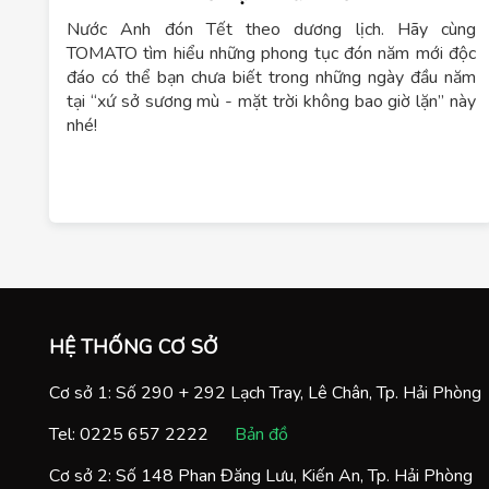
Nước Anh đón Tết theo dương lịch. Hãy cùng
TOMATO tìm hiểu những phong tục đón năm mới độc
đáo có thể bạn chưa biết trong những ngày đầu năm
tại “xứ sở sương mù - mặt trời không bao giờ lặn” này
nhé!
HỆ THỐNG CƠ SỞ
Cơ sở 1: Số 290 + 292 Lạch Tray, Lê Chân, Tp. Hải Phòng
Tel:
0225 657 2222
Bản đồ
Cơ sở 2: Số 148 Phan Đăng Lưu, Kiến An, Tp. Hải Phòng