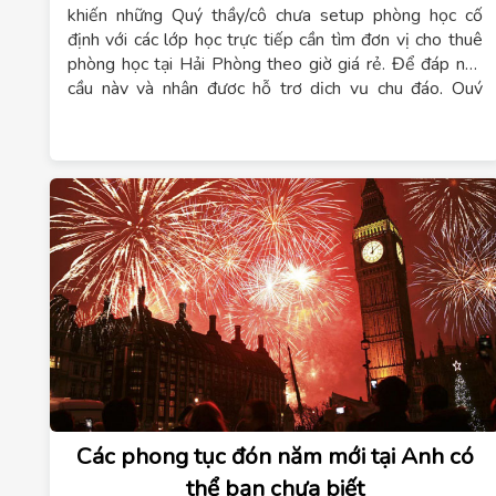
khiến những Quý thầy/cô chưa setup phòng học cố
định với các lớp học trực tiếp cần tìm đơn vị
cho thuê
phòng học tại Hải Phòng theo giờ giá rẻ
. Để đáp nhu
cầu này và nhận được hỗ trợ dịch vụ chu đáo, Quý
thầy/cô hãy liên hệ ngay
0942769666
– Chúng tôi
cam kết chi phí cho thuê phòng học theo giờ với mức
giá tốt nhất và đạt chuẩn yêu cầu về thiết bị đào tạo
nghề
.
Các phong tục đón năm mới tại Anh có
thể bạn chưa biết