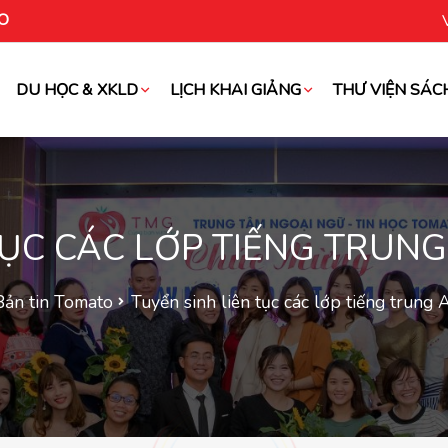
O
DU HỌC & XKLD
LỊCH KHAI GIẢNG
THƯ VIỆN SÁC
oài
TỤC CÁC LỚP TIẾNG TRUNG
Bản tin Tomato
Tuyển sinh liên tục các lớp tiếng trung 