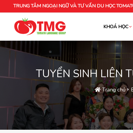
TRUNG TÂM NGOẠI NGỮ VÀ TƯ VẤN DU HỌC TOMAT
KHOÁ HỌC
Khóa học tiếng Việt cho người nước ng
TUYỂN SINH LIÊN 
Trang chủ