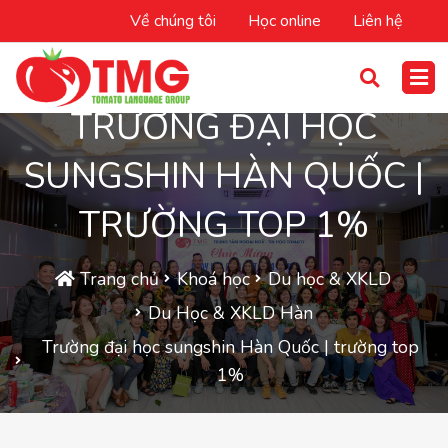
Về chúng tôi
Học online
Liên hệ
TRƯỜNG ĐẠI HỌC
SUNGSHIN HÀN QUỐC |
TRƯỜNG TOP 1%
Trang chủ
Khoá học
Du học & XKLD
Du Học & XKLD Hàn
Trường đại học sungshin Hàn Quốc | trường top
1%