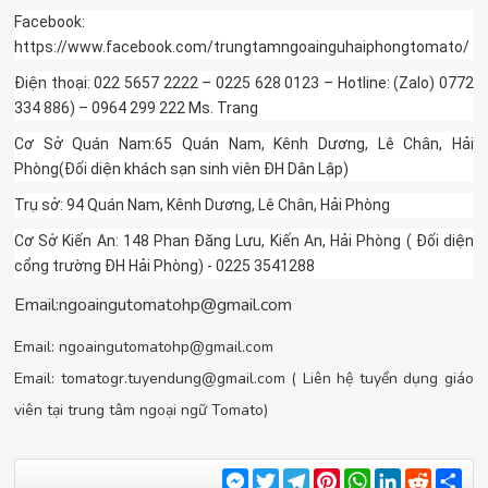
Facebook:
https://www.facebook.com/trungtamngoainguhaiphongtomato/
Điện thoại: 022 5657 2222 – 0225 628 0123 – Hotline: (Zalo) 0772
334 886) – 0964 299 222 Ms. Trang
Cơ Sở Quán Nam:65 Quán Nam, Kênh Dương, Lê Chân, Hải
Phòng(Đối diện khách sạn sinh viên ĐH Dân Lập)
Trụ sở: 94 Quán Nam, Kênh Dương, Lê Chân, Hải Phòng
Cơ Sở Kiến An: 148 Phan Đăng Lưu, Kiến An, Hải Phòng ( Đối diện
cổng trường ĐH Hải Phòng) - 0225 3541288
Email:
ngoaingutomatohp@gmail.com
Email:
ngoaingutomatohp@gmail.com
Email:
tomatogr.tuyendung@gmail.com
( Liên hệ tuyển dụng giáo
viên tại trung tâm ngoại ngữ Tomato)
Messenger
Twitter
Telegram
Pinterest
WhatsApp
LinkedIn
Reddit
Sha