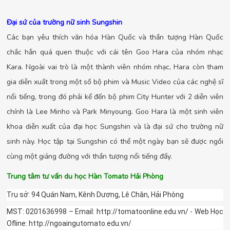
Đại sứ của trường nữ sinh Sungshin
Các bạn yêu thích văn hóa Hàn Quốc và thần tượng Hàn Quốc
chắc hẳn quá quen thuộc với cái tên Goo Hara của nhóm nhạc
Kara. Ngoài vai trò là một thành viên nhóm nhạc, Hara còn tham
gia diễn xuất trong một số bộ phim và Music Video của các nghệ sĩ
nổi tiếng, trong đó phải kể đến bộ phim City Hunter với 2 diễn viên
chính là Lee Minho và Park Minyoung. Goo Hara là một sinh viên
khoa diễn xuất của đại học Sungshin và là đại sứ cho trường nữ
sinh này. Học tập tại Sungshin có thể một ngày bạn sẽ được ngồi
cùng một giảng đường với thần tượng nổi tiếng đấy.
Trung tâm tư vấn du học Hàn Tomato Hải Phòng
Trụ sở: 94 Quán Nam, Kênh Dương, Lê Chân, Hải Phòng
MST: 0201636998 – Email: http://tomatoonline.edu.vn/ - Web Học
Ofline: http://ngoaingutomato.edu.vn/