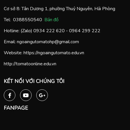
Cơ sở 8: Tân Dương 1, phường Thuỷ Nguyên, Hải Phòng
Tel:
0388550540
Bản đồ
Hotline: (Zalo)
0934 222 620
-
0964 299 222
Email:
ngoaingutomatohp@gmail.com
Website:
https://ngoaingutomato.edu.vn
http://tomatoonline.edu.vn
KẾT NỐI VỚI CHÚNG TÔI
FANPAGE