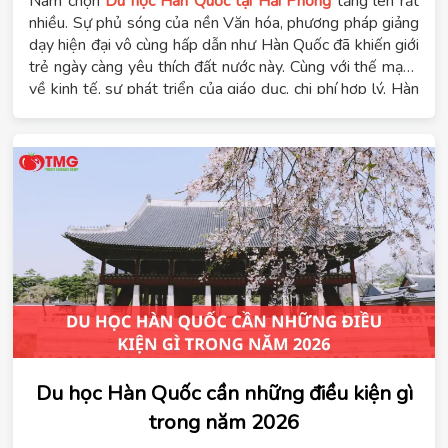
Nam chọn
Du học Hàn Quốc tại Hải Phòng
tăng lên rất
nhiều. Sự phủ sóng của nền Văn hóa, phương pháp giảng
dạy hiện đại vô cùng hấp dẫn như Hàn Quốc đã khiến giới
trẻ ngày càng yêu thích đất nước này. Cùng với thế mạnh
về kinh tế, sự phát triển của giáo dục, chi phí hợp lý, Hàn
Quốc được lựa chọn trong danh sách “
quốc gia đáng du
học
” của nhiều bạn trẻ Việt Nam.
Du học Hàn Quốc cần những điều kiện gì
trong năm 2026