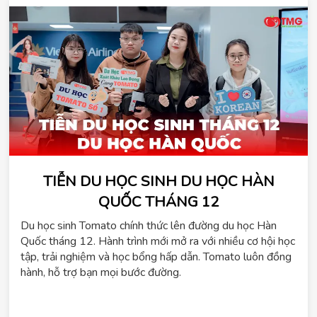
TIỄN DU HỌC SINH DU HỌC HÀN
QUỐC THÁNG 12
ChatGPT
Du học sinh Tomato chính thức lên đường du học Hàn
đã
Quốc tháng 12. Hành trình mới mở ra với nhiều cơ hội học
nói:
tập, trải nghiệm và học bổng hấp dẫn. Tomato luôn đồng
hành, hỗ trợ bạn mọi bước đường.