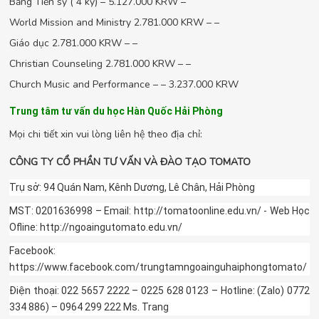
Bằng Tiến sỹ ( 4 kỳ) – 5.127.000 KRW –
World Mission and Ministry 2.781.000 KRW – –
Giáo dục 2.781.000 KRW – –
Christian Counseling 2.781.000 KRW – –
Church Music and Performance – – 3.237.000 KRW
Trung tâm tư vấn du học Hàn Quốc Hải Phòng
Mọi chi tiết xin vui lòng liên hệ theo địa chỉ:
CÔNG TY CỔ PHẦN TƯ VẤN VÀ ĐÀO TẠO TOMATO
Trụ sở: 94 Quán Nam, Kênh Dương, Lê Chân, Hải Phòng
MST: 0201636998 – Email: http://tomatoonline.edu.vn/ - Web Học
Ofline: http://ngoaingutomato.edu.vn/
Facebook:
https://www.facebook.com/trungtamngoainguhaiphongtomato/
Điện thoại: 022 5657 2222 – 0225 628 0123 – Hotline: (Zalo) 0772
334 886) – 0964 299 222 Ms. Trang