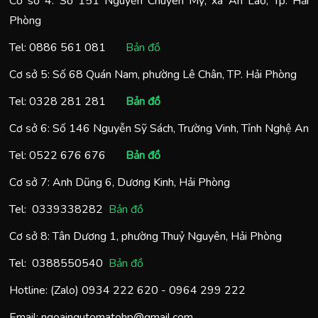
Cơ sở 4: Số 151 Nguyễn Chuyên Mỹ, xã An Lão, Tp. Hải
Phòng
Tel:
0886 561 081
Bản đồ
Cơ sở 5: Số 68 Quán Nam, phường Lê Chân, TP. Hải Phòng
Tel:
0328 281 281
Bản đồ
Cơ sở 6: Số 146 Nguyễn Sỹ Sách, Trường Vinh, Tỉnh Nghệ An
Tel:
0522 676 676
Bản đồ
Cơ sở 7: Anh Dũng 6, Dương Kinh, Hải Phòng
Tel:
0
339338282
Bản đồ
Cơ sở 8: Tân Dương 1, phường Thuỷ Nguyên, Hải Phòng
Tel:
0388550540
Bản đồ
Hotline: (Zalo)
0934 222 620
-
0964 299 222
Email:
ngoaingutomatohp@gmail.com