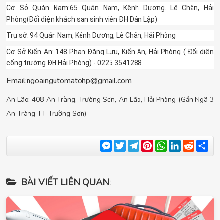
Cơ Sở Quán Nam:65 Quán Nam, Kênh Dương, Lê Chân, Hải
Phòng(Đối diện khách sạn sinh viên ĐH Dân Lập)
Trụ sở: 94 Quán Nam, Kênh Dương, Lê Chân, Hải Phòng
Cơ Sở Kiến An: 148 Phan Đăng Lưu, Kiến An, Hải Phòng ( Đối diện
cổng trường ĐH Hải Phòng) - 0225 3541288
Email:
ngoaingutomatohp@gmail.com
An Lão: 408 An Tràng, Trường Sơn, An Lão, Hải Phòng (Gần Ngã 3
An Tràng TT Trường Sơn)
Messenger
Twitter
Telegram
Pinterest
WhatsApp
LinkedIn
Reddit
Sha
BÀI VIẾT LIÊN QUAN: