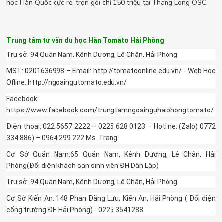
học Hàn Quốc cực rẻ, trọn gói chỉ 150 triệu tại Thang Long OSC.
Trung tâm tư vấn du học Hàn Tomato Hải Phòng
Trụ sở: 94 Quán Nam, Kênh Dương, Lê Chân, Hải Phòng
MST: 0201636998 – Email: http://tomatoonline.edu.vn/ - Web Học
Ofline: http://ngoaingutomato.edu.vn/
Facebook:
https://www.facebook.com/trungtamngoainguhaiphongtomato/
Điện thoại: 022 5657 2222 – 0225 628 0123 – Hotline: (Zalo) 0772
334 886) – 0964 299 222 Ms. Trang
Cơ Sở Quán Nam:65 Quán Nam, Kênh Dương, Lê Chân, Hải
Phòng(Đối diện khách sạn sinh viên ĐH Dân Lập)
Trụ sở: 94 Quán Nam, Kênh Dương, Lê Chân, Hải Phòng
Cơ Sở Kiến An: 148 Phan Đăng Lưu, Kiến An, Hải Phòng ( Đối diện
cổng trường ĐH Hải Phòng) - 0225 3541288