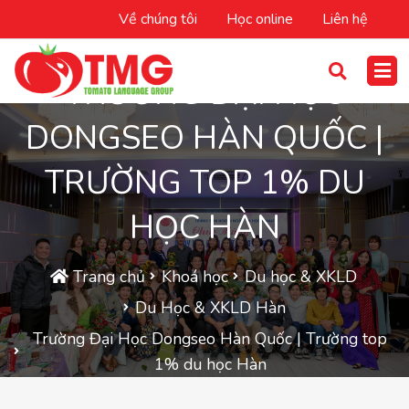
Về chúng tôi
Học online
Liên hệ
TRƯỜNG ĐẠI HỌC
DONGSEO HÀN QUỐC |
TRƯỜNG TOP 1% DU
HỌC HÀN
Trang chủ
Khoá học
Du học & XKLD
Du Học & XKLD Hàn
Trường Đại Học Dongseo Hàn Quốc | Trường top
1% du học Hàn