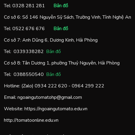
Tel:
0328 281 281
Bản đồ
Cơ sở 6: Số 146 Nguyễn Sỹ Sách, Trường Vinh, Tỉnh Nghệ An
Tel:
0522 676 676
Bản đồ
Cơ sở 7: Anh Dũng 6, Dương Kinh, Hải Phòng
Tel:
0
339338282
Bản đồ
Cơ sở 8: Tân Dương 1, phường Thuỷ Nguyên, Hải Phòng
Tel:
0388550540
Bản đồ
Hotline: (Zalo)
0934 222 620
-
0964 299 222
Email:
ngoaingutomatohp@gmail.com
Website:
https://ngoaingutomato.edu.vn
http://tomatoonline.edu.vn