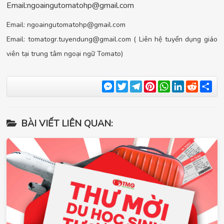
Email:
ngoaingutomatohp@gmail.com
Email:
ngoaingutomatohp@gmail.com
Email:
tomatogr.tuyendung@gmail.com
( Liên hệ tuyển dụng giáo
viên tại trung tâm ngoại ngữ Tomato)
Messenger
Twitter
Telegram
Pinterest
WhatsApp
LinkedIn
Reddit
Sha
BÀI VIẾT LIÊN QUAN: