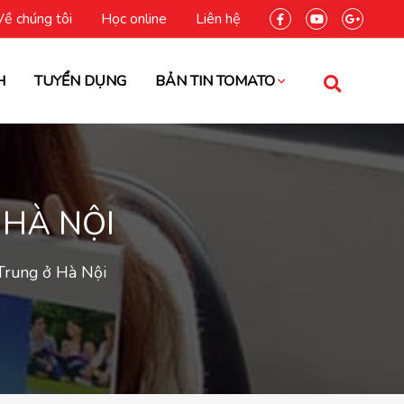
Về chúng tôi
Học online
Liên hệ
H
TUYỂN DỤNG
BẢN TIN TOMATO
 HÀ NỘI
Trung ở Hà Nội