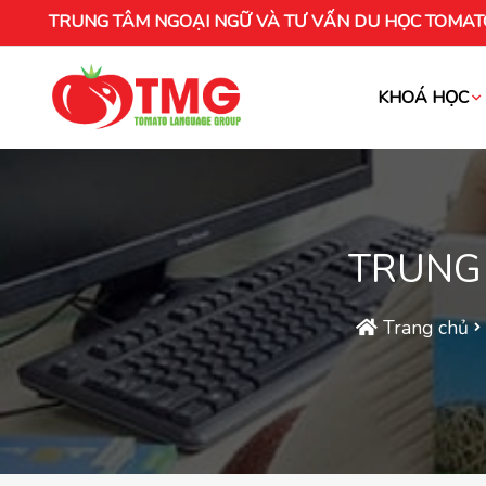
TRUNG TÂM NGOẠI NGỮ VÀ TƯ VẤN DU HỌC TOMAT
KHOÁ HỌC
Khóa học tiếng Việt cho người nước ng
TRUNG 
Trang chủ