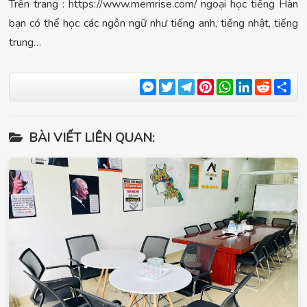
Trên trang : https://www.memrise.com/ ngoại học tiếng Hàn
bạn có thể học các ngôn ngữ như tiếng anh, tiếng nhật, tiếng
trung…
Messenger
Twitter
Telegram
Pinterest
WhatsApp
LinkedIn
Reddit
Sha
BÀI VIẾT LIÊN QUAN: