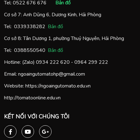
Tel:
0522 676 676
Bản đồ
Cơ sở 7: Anh Dũng 6, Dương Kinh, Hải Phòng
Tel:
0
339338282
Bản đồ
Cơ sở 8: Tân Dương 1, phường Thuỷ Nguyên, Hải Phòng
Tel:
0388550540
Bản đồ
Hotline: (Zalo)
0934 222 620
-
0964 299 222
Email:
ngoaingutomatohp@gmail.com
Website:
https://ngoaingutomato.edu.vn
http://tomatoonline.edu.vn
KẾT NỐI VỚI CHÚNG TÔI