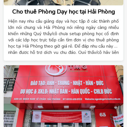
Cho thuê Phòng Dạy học tại Hải Phòng
Hiện nay nhu cầu giảng dạy và học tập ở các thành phố
lớn nói chung và Hải Phòng nói riêng ngày càng nhiều
khiến những Quý thầy/cô chưa setup phòng học cố định
với các lớp học trực tiếp cần tìm đơn vị
cho thuê phòng
học tại Hải Phòng theo giờ giá rẻ
. Để đáp nhu cầu này và
nhận được hỗ trợ dịch vụ chu đáo, Quý thầy/cô hãy liên
hệ ngay
0942769666
– Chúng tôi cam kết chi phí cho
thuê phòng học theo giờ với mức giá tốt nhất và đạt
chuẩn yêu cầu về thiết bị đào tạo nghề
.