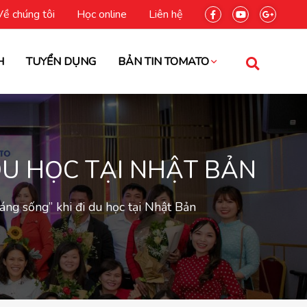
Về chúng tôi
Học online
Liên hệ
H
TUYỂN DỤNG
BẢN TIN TOMATO
DU HỌC TẠI NHẬT BẢN
ng sống” khi đi du học tại Nhật Bản