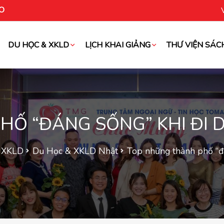
O
DU HỌC & XKLD
LỊCH KHAI GIẢNG
THƯ VIỆN SÁC
oài
Ố “ĐÁNG SỐNG” KHI ĐI 
 XKLD
Du Học & XKLD Nhật
Top những thành phố “đá