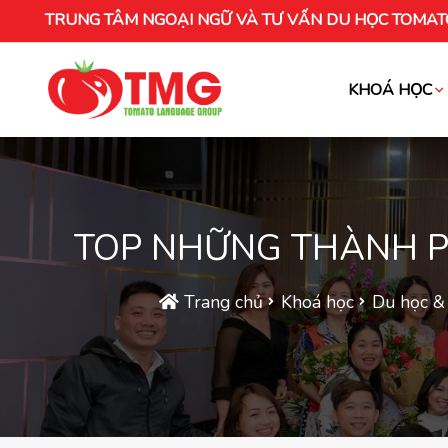
TRUNG TÂM NGOẠI NGỮ VÀ TƯ VẤN DU HỌC TOMAT
KHOÁ HỌC
Khóa học tiếng Việt cho người nước ng
TOP NHỮNG THÀNH PH
Trang chủ
Khoá học
Du học &