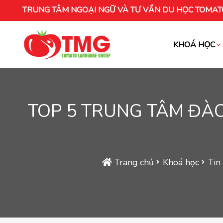
TRUNG TÂM NGOẠI NGỮ VÀ TƯ VẤN DU HỌC TOMAT
KHOÁ HỌC
Khóa học tiếng Việt cho người nước ng
TOP 5 TRUNG TÂM ĐÀO
Trang chủ
Khoá học
Tin