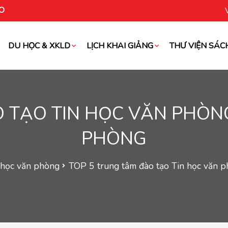
O
DU HỌC & XKLD
LỊCH KHAI GIẢNG
THƯ VIỆN SÁC
oài
 TẠO TIN HỌC VĂN PHÒN
PHÒNG
 học văn phòng
TOP 5 trung tâm đào tạo Tin học văn p