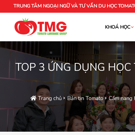
TRUNG TÂM NGOẠI NGỮ VÀ TƯ VẤN DU HỌC TOMAT
KHOÁ HỌC
Khóa học tiếng Việt cho người nước ng
TOP 3 ỨNG DỤNG HỌC 
Trang chủ
Bản tin Tomato
Cẩm nang 