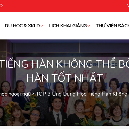
O
DU HỌC & XKLD
LỊCH KHAI GIẢNG
THƯ VIỆN SÁC
oài
TIẾNG HÀN KHÔNG THỂ BỎ
HÀN TỐT NHẤT
học ngoại ngữ
TOP 3 Ứng Dụng Học Tiếng Hàn Không 