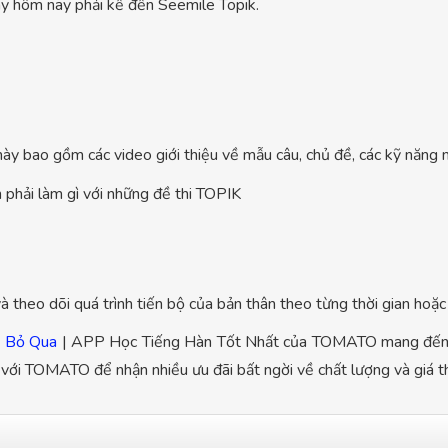
 hôm nay phải kể đến Seemile Topik.
ày bao gồm các video giới thiệu về mẫu câu, chủ đề, các kỹ năng n
 phải làm gì với những đề thi TOPIK
và theo dõi quá trình tiến bộ của bản thân theo từng thời gian hoặ
ể Bỏ Qua
| APP Học Tiếng Hàn Tốt Nhất của TOMATO mang đến sẽ
với TOMATO để nhận nhiều ưu đãi bất ngời về chất lượng và giá t