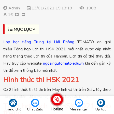
Admin
13/01/2021 15:13:19
1908
16
MỤC LỤC
Lớp học tiếng Trung tại Hải Phòng
TOMATO xin giới
thiệu Tổng hợp lịch thi HSK 2021 mới nhất được cập nhật
hàng tháng theo lịch thi của Hanban. Lịch thi có thể thay đổi.
Hãy truy cập website
ngoaingutomato.edu.vn
khi đến gần kỳ
thi để xem thông báo mới nhất.
Hình thức thi HSK 2021
Có 2 hình thức thi là thi trên Máy tính và thi trên Giấy, tùy theo
từng địa điểm thi ở Hà Nội, tpHCM hay các tỉnh khác
Tổng hợp lịch thi HSK 2021 theo
Hotline
Trang chủ
Chat Zalo
Messenger
Up top
tháng