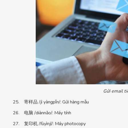
Gửi email ti
25. 寄样品 /jì yàngpǐn/: Gửi hàng mẫu
26. 电脑 /diànnǎo/: Máy tính
27. 复印机 /fùyìnjī/: Máy photocopy