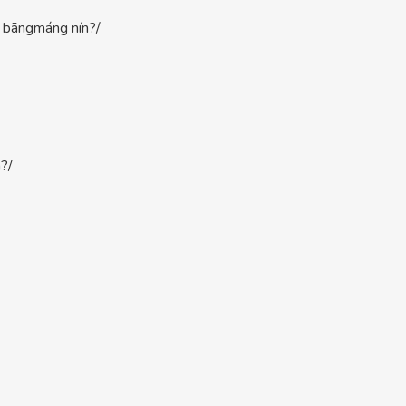
āngmáng nín?/
?/