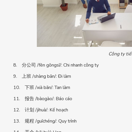
Công ty tiế
8. 分公司 /fēn gōngsī/: Chi nhanh công ty
9. 上班 /shàng bān/: Đi làm
10. 下班 /xià bān/: Tan làm
11. 报告 /bàogào/: Báo cáo
12. 计划 /jìhuà/: Kế hoạch
13. 规程 /guīchéng/: Quy trình