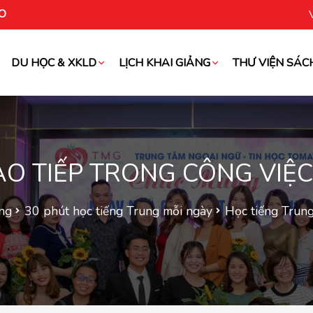
O
DU HỌC & XKLD
LỊCH KHAI GIẢNG
THƯ VIỆN SÁC
oài
AO TIẾP TRONG CÔNG VIỆC
ung
30 phút học tiếng Trung mỗi ngày
Học tiếng Trung