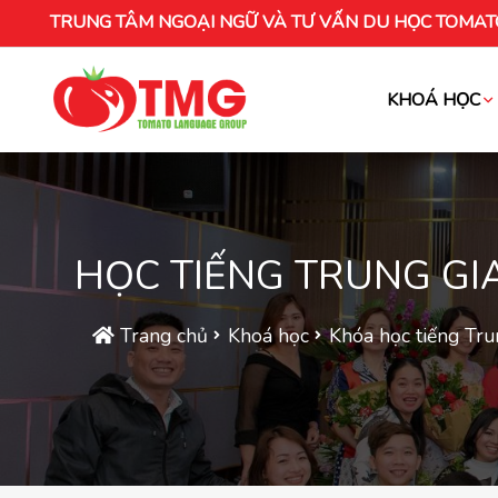
TRUNG TÂM NGOẠI NGỮ VÀ TƯ VẤN DU HỌC TOMAT
KHOÁ HỌC
Khóa học tiếng Việt cho người nước ng
HỌC TIẾNG TRUNG GI
Trang chủ
Khoá học
Khóa học tiếng Tr