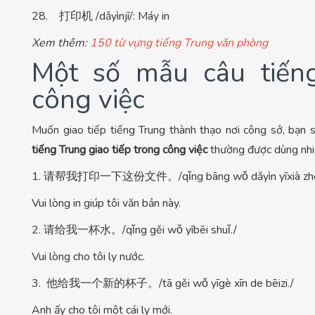
28. 打印机 /dǎyìnjī/: Máy in
Xem thêm:
150 từ vựng tiếng Trung văn phòng
Một số mẫu câu tiếng
công việc
Muốn giao tiếp tiếng Trung thành thạo nơi công sở, bạn
tiếng Trung giao tiếp trong công việc
thường được dùng nhi
1. 请帮我打印一下这份文件。/qǐng bāng wǒ dǎyìn yīxià zhè f
Vui lòng in giúp tôi văn bản này.
2. 请给我一杯水。/qǐng gěi wǒ yībēi shuǐ./
Vui lòng cho tôi ly nước.
3. 他给我一个新的杯子。/tā gěi wǒ yīgè xīn de bēizi./
Anh ấy cho tôi một cái ly mới.