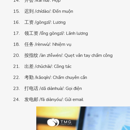
14. 开会 /kāi huì/: Họp
15. 迟到 /chídào/: Đến muộn
16. 工资 /gōngzī/: Lương
17. 领工资 /lǐng gōngzī/: Lãnh lương
18. 任务 /rènwù/: Nhiệm vụ
20. 按指纹 /àn zhǐwén/: Quẹt vân tay chấm công
21. 出差 /chūchāi/: Công tác
22. 考勤 /kǎoqín/: Chấm chuyên cần
23. 打电话 /dǎ diànhuà/: Gọi điện
24. 发电邮 /fā diànyóu/: Gửi email