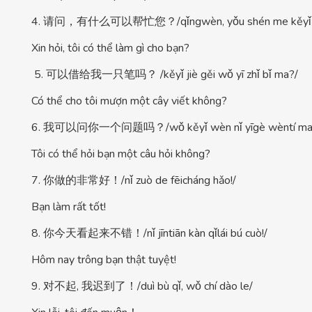
4. 请问，有什么可以帮忙您？/qǐngwèn, yǒu shén me kěyǐ b
Xin hỏi, tôi có thể làm gì cho bạn?
5. 可以借给我一只笔吗？ /kěyǐ jiè gěi wǒ yī zhǐ bǐ ma?/
Có thể cho tôi mượn một cây viết không?
6. 我可以问你一个问题吗？/wǒ kěyǐ wèn nǐ yīgè wèntí ma
Tôi có thể hỏi bạn một câu hỏi không?
7. 你做的非常好！/nǐ zuò de fēicháng hǎo!/
Bạn làm rất tốt!
8. 你今天看起来不错！/nǐ jīntiān kàn qǐlái bú cuò!/
Hôm nay trông bạn thật tuyệt!
9. 对不起, 我迟到了！/duì bù qǐ, wǒ chí dào le/