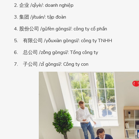
2. 企业 /qǐyè/: doanh nghiệp
3. 集团 /jítuán/: tập đoàn
4. 股份公司 /gǔfèn gōngsī/: công ty cổ phần
5. 有限公司 /yǒuxiàn gōngsī/: công ty TNHH
6. 总公司 /zǒng gōngsī/: Tổng công ty
7. 子公司 /zǐ gōngsī/: Công ty con