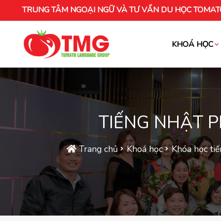
TRUNG TÂM NGOẠI NGỮ VÀ TƯ VẤN DU HỌC TOMAT
KHOÁ HỌC
Khóa học tiếng Việt cho người nước ng
TIẾNG NHẬT P
Trang chủ
Khoá học
Khóa học ti