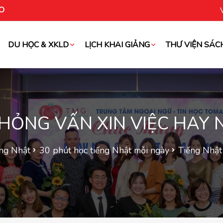
O
DU HỌC & XKLD
LỊCH KHAI GIẢNG
THƯ VIỆN SÁC
oài
HỎNG VẤN XIN VIỆC HAY N
ếng Nhật
30 phút học tiếng Nhật mỗi ngày
Tiếng Nhật