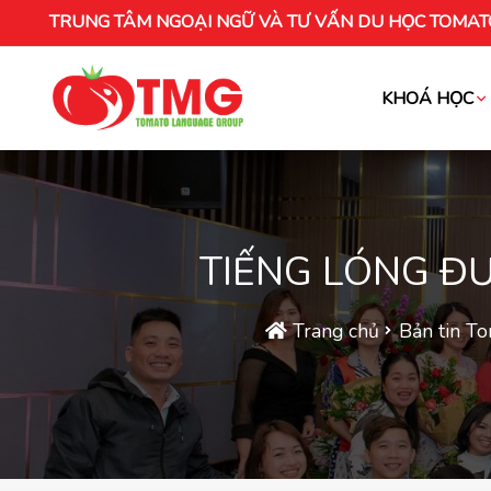
TRUNG TÂM NGOẠI NGỮ VÀ TƯ VẤN DU HỌC TOMAT
KHOÁ HỌC
Khóa học tiếng Việt cho người nước ng
TIẾNG LÓNG ĐƯ
Trang chủ
Bản tin T