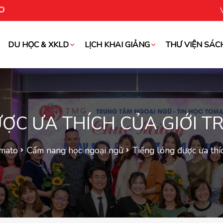
O
DU HỌC & XKLD
LỊCH KHAI GIẢNG
THƯ VIỆN SÁC
oài
ỢC ƯA THÍCH CỦA GIỚI 
omato
Cẩm nang học ngoại ngữ
Tiếng lóng được ưa thí