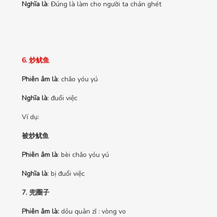
Nghĩa là
: Đúng là làm cho người ta chán ghét
6. 炒鱿鱼
Phiên âm là
: chǎo yóu yú
Nghĩa là
: đuổi việc
Ví dụ:
被炒鱿鱼
Phiên âm là
: bèi chǎo yóu yú
Nghĩa là
: bị đuổi việc
7. 兜圈子
Phiên âm là:
dōu quān zǐ : vòng vo