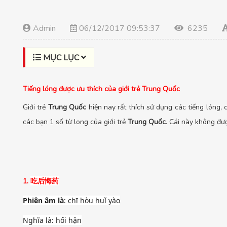
Admin
06/12/2017 09:53:37
6235
MỤC LỤC
Tiếng lóng được ưu thích của giới trẻ Trung Quốc
Giới trẻ
Trung Quốc
hiện nay rất thích sử dụng các tiếng lóng,
các bạn 1 số từ long của giới trẻ
Trung Quốc
. Cái này không đư
吃后悔药
1.
Phiên âm là
: chī hòu huǐ yào
Nghĩa là: hối hận