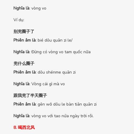
Nghĩa là
: vòng vo
Ví dụ:
别兜圈子了
Phiên âm là
: bié dōu quān zi le/
Nghĩa là
: Đừng có vòng vo tam quốc nữa
兜什么圈子
Phiên âm là
: dōu shénme quān zi
Nghĩa là
: Vòng cái gì mà vo
跟我兜了半天圈子
Phiên âm là
: gēn wǒ dōu le bàn tiān quān zi
Nghĩa là
: vòng vo với tao nửa ngày trời rồi.
8. 喝西北风