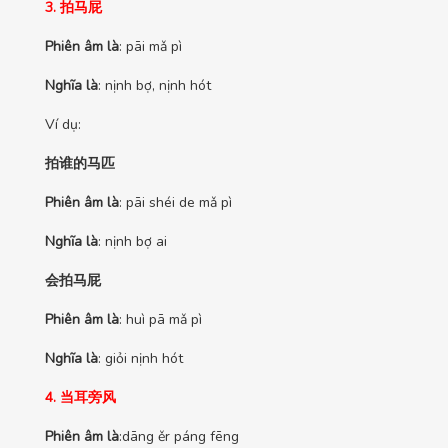
3. 拍马屁
Phiên âm là
: pāi mǎ pì
Nghĩa là
: nịnh bợ, nịnh hót
Ví dụ:
拍谁的马匹
Phiên âm là
: pāi shéi de mǎ pì
Nghĩa là
: nịnh bợ ai
会拍马屁
Phiên âm là
: huì pā mǎ pì
Nghĩa là
: giỏi nịnh hót
4. 当耳旁风
Phiên âm là
:dāng ěr páng fēng