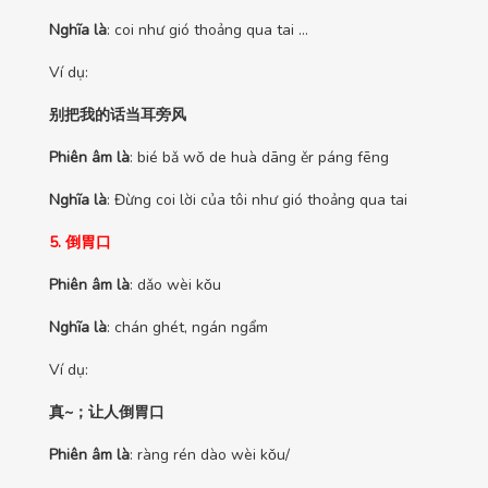
Nghĩa là
: coi như gió thoảng qua tai …
Ví dụ:
别把我的话当耳旁风
Phiên âm là
: bié bǎ wǒ de huà dāng ěr páng fēng
Nghĩa là
: Đừng coi lời của tôi như gió thoảng qua tai
5. 倒胃口
Phiên âm là
: dǎo wèi kǒu
Nghĩa là
: chán ghét, ngán ngẩm
Ví dụ:
真~；让人倒胃口
Phiên âm là
: ràng rén dào wèi kǒu/