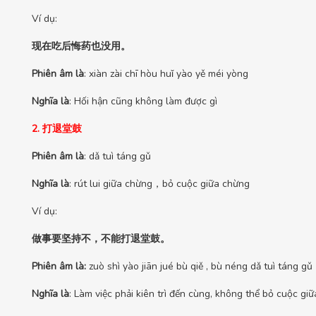
Ví dụ:
现在吃后悔药也没用。
Phiên âm là
: xiàn zài chī hòu huǐ yào yě méi yòng
Nghĩa là
: Hối hận cũng không làm được gì
2. 打退堂鼓
Phiên âm là
: dǎ tuì táng gǔ
Nghĩa là
: rút lui giữa chừng，bỏ cuộc giữa chừng
Ví dụ:
做事要坚持不，不能打退堂鼓。
Phiên âm là:
zuò shì yào jiān jué bù qiě , bù néng dǎ tuì táng gǔ
Nghĩa là
: Làm việc phải kiên trì đến cùng, không thể bỏ cuộc gi