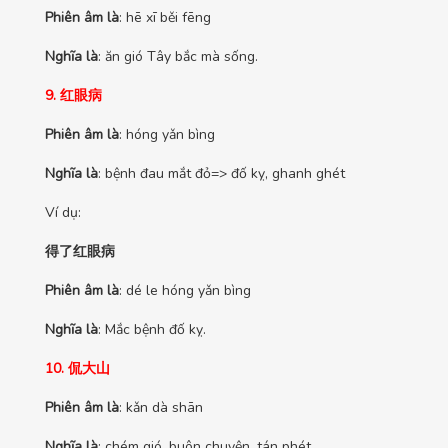
Phiên âm là
: hē xī běi fēng
Nghĩa là
: ăn gió Tây bắc mà sống.
9. 红眼病
Phiên âm là
: hóng yǎn bìng
Nghĩa là
: bệnh đau mắt đỏ=> đố kỵ, ghanh ghét
Ví dụ:
得了红眼病
Phiên âm là
: dé le hóng yǎn bìng
Nghĩa là
: Mắc bệnh đố kỵ.
10. 侃大山
Phiên âm là
: kǎn dà shān
Nghĩa là
: chém gió, buôn chuyện, tán phét