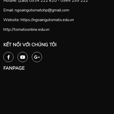
Hotline: (Zalo)
0934 222 620
-
0964 299 222
Email:
ngoaingutomatohp@gmail.com
Website:
https://ngoaingutomato.edu.vn
http://tomatoonline.edu.vn
KẾT NỐI VỚI CHÚNG TÔI
FANPAGE