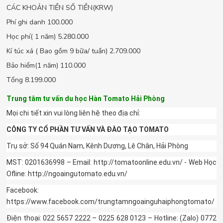
CÁC KHOẢN TIỀN SỐ TIỀN(KRW)
Phí ghi danh 100.000
Học phí( 1 năm) 5.280.000
Kí túc xá ( Bao gồm 9 bữa/ tuần) 2.709.000
Bảo hiểm(1 năm) 110.000
Tổng 8.199.000
Trung tâm tư vấn du học Hàn Tomato Hải Phòng
Mọi chi tiết xin vui lòng liên hệ theo địa chỉ:
CÔNG TY CỔ PHẦN TƯ VẤN VÀ ĐÀO TẠO TOMATO
Trụ sở: Số 94 Quán Nam, Kênh Dương, Lê Chân, Hải Phòng
MST: 0201636998 – Email: http://tomatoonline.edu.vn/ - Web Học
Ofline: http://ngoaingutomato.edu.vn/
Facebook:
https://www.facebook.com/trungtamngoainguhaiphongtomato/
Điện thoại: 022 5657 2222 – 0225 628 0123 – Hotline: (Zalo) 0772