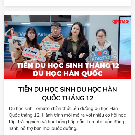
TIỄN DU HỌC SINH DU HỌC HÀN
QUỐC THÁNG 12
ChatGPT
Du học sinh Tomato chính thức lên đường du học Hàn
đã
Quốc tháng 12. Hành trình mới mở ra với nhiều cơ hội học
nói:
tập, trải nghiệm và học bổng hấp dẫn. Tomato luôn đồng
hành, hỗ trợ bạn mọi bước đường.