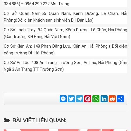
334 886) – 0964 299 222 Ms. Trang
Cơ Sở Quán Nam:65 Quán Nam, Kênh Dương, Lê Chân, Hải
Phòng(Đối diện khách sạn sinh viên ĐH Dân Lập)
Cơ Sở Lạch Tray: 94 Quán Nam, Kênh Dương, Lê Chân, Hải Phòng
(Gần trường ĐH Hàng Hải Việt Nam)
Cơ Sở Kiến An: 148 Phan Đăng Lưu, Kiến An, Hải Phòng ( Đối diện
cổng trường ĐH Hải Phòng)
Cơ Sở An Lão: 408 An Tràng, Trường Sơn, An Lão, Hải Phòng (Gần
Ngã 3 An Tràng TT Trường Sơn)
Messenger
Twitter
Telegram
Pinterest
WhatsApp
LinkedIn
Reddit
Sha
BÀI VIẾT LIÊN QUAN: