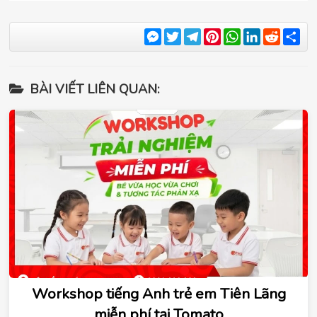
Messenger
Twitter
Telegram
Pinterest
WhatsApp
LinkedIn
Reddit
Sha
BÀI VIẾT LIÊN QUAN:
Workshop tiếng Anh trẻ em Tiên Lãng
miễn phí tại Tomato