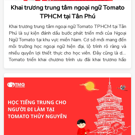
Khai trương trung tâm ngoại ngữ Tomato
TPHCM tại Tân Phú
Khai trương trung tâm ngoại ngữ Tomato TPHCM tại Tân
Phú là sự kiện đánh dấu bước phát triển mới của Ngoại
Ngữ Tomato tại khu vực miền Nam. Cơ sở mới mang đến
môi trường học ngoại ngữ hiện đại, lộ trình rõ ràng và
nhiều quyền lợi thiết thực cho học viên. Đây cũng là dịp
Tomato triển khai chương trình ưu đãi khai trương hấp
dẫn dành cho những học viên đăng ký sớm. Trong bối
cảnh nhu cầu học tiếng Trung, tiếng Hàn, tiếng Nhật,
tiếng Đức và tiếng Anh tại TPHCM ngày càng tăng, việc
Tomato mở cơ sở tại Tân Phú giúp học sinh, sinh viên,
phụ huynh và người đi làm có thêm lựa chọn học tập
thuận tiện hơn. Không chỉ tập trung vào giảng dạy,
Tomato còn xây dựng hệ sinh thái học tập gắn với định
hướng du học và phát triển năng lực ngoại ngữ lâu dài.