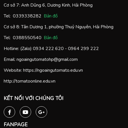
Cơ sở 7: Anh Dũng 6, Dương Kinh, Hải Phòng
Tel:
0
339338282
Bản đồ
Cơ sở 8: Tân Dương 1, phường Thuỷ Nguyên, Hải Phòng
Tel:
0388550540
Bản đồ
Hotline: (Zalo)
0934 222 620
-
0964 299 222
Email:
ngoaingutomatohp@gmail.com
Website:
https://ngoaingutomato.edu.vn
http://tomatoonline.edu.vn
KẾT NỐI VỚI CHÚNG TÔI
FANPAGE