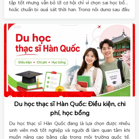
tập tốt nhưng vẫn bỏ lỡ cơ hội chỉ vì chọn sai học bổng
hoặc chuẩn bị quá sát thời hạn. Trong nội dung sau đây,
Hệ thống giáo dục Tomato sẽ giúp bạn hiểu rõ các loại
học bổng, điều kiện cần đáp ứng, lộ trình chuẩn bị theo
từng giai đoạn, cách hoàn thiện hồ sơ, kinh nghiệm phỏng
vấn và những lỗi thường gặp cần tránh để tăng cơ hội
được cấp học bổng.
Du học thạc sĩ Hàn Quốc: Điều kiện, chi
phí, học bổng
Du học thạc sĩ Hàn Quốc đang là lựa chọn được nhiều
sinh viên mới tốt nghiệp và người đi làm quan tâm khi
muốn nâng cao bằng cấp trong môi trường quốc tế.