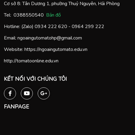
Cơ sở 8: Tân Dương 1, phường Thuỷ Nguyên, Hải Phòng
Tel:
0388550540
Bản đồ
Hotline: (Zalo)
0934 222 620
-
0964 299 222
Email:
ngoaingutomatohp@gmail.com
Website:
https://ngoaingutomato.edu.vn
http://tomatoonline.edu.vn
KẾT NỐI VỚI CHÚNG TÔI
FANPAGE