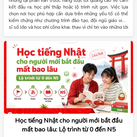
nhưng lại phân vân trước hàng loạt lời quảng cáo về cam
kết đầu ra, học phí thấp hoặc lộ trình rút gọn. Việc lựa
chọn nơi học phù hợp cần dựa trên những yếu tố có thể
kiểm chứng như chương trình đào tạo, đội ngũ giáo viên,
sĩ số lớp và học phí công khai, thay vì chỉ tin vào những lời
hứa chung chung. Hệ thống giáo dục Tomato xây dựng
chương trình tiếng Đức theo từng cấp độ từ A1 đến B1,
phù hợp với người mới bắt đầu, người học để du học nghề
hoặc người đi làm cần chứng chỉ. Nội dung dưới đây sẽ
giúp bạn nắm rõ tiêu chí đánh giá một trung tâm tiếng
Đức, lộ trình học phù hợp, thời gian đạt B1 và các hình
thức học đang được áp dụng hiện nay.
Học tiếng Nhật cho người mới bắt đầu
mất bao lâu: Lộ trình từ 0 đến N5