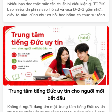
Nhiều bạn đọc thắc mắc cần chuẩn bị điều kiện gì, TOPIK
bao nhiêu, chi phí ra sao, hồ sơ và visa D-2-3 gồm những
giấy tờ nào, cũng như cơ hội học bổng có thực sự rộng
mở hay không. Hệ thống giáo dục Tomato sẽ tổng hợp
đầy đủ những thông tin này để bạn có cái nhìn rõ ràng
trước khi xây dựng lộ trình phù hợp với năng lực học tập
và ngân sách cá nhân.
Trung tâm tiếng Đức uy tín cho người mới
bắt đầu
Không ít người đang tìm một trung tâm tiếng Đức uy tín