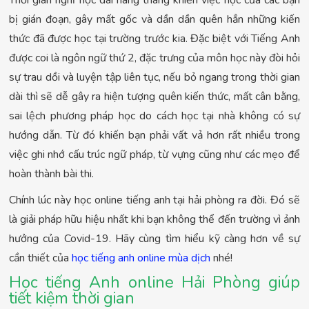
Thời gian nghỉ học dài hàng tháng khiến việc học của các bạn
bị gián đoạn, gây mất gốc và dần dần quên hẳn những kiến
thức đã được học tại trường trước kia. Đặc biệt với Tiếng Anh
được coi là ngôn ngữ thứ 2, đặc trưng của môn học này đòi hỏi
sự trau dồi và luyện tập liên tục, nếu bỏ ngang trong thời gian
dài thì sẽ dễ gây ra hiện tượng quên kiến thức, mất cân bằng,
sai lệch phương pháp học do cách học tại nhà không có sự
hướng dẫn. Từ đó khiến bạn phải vất vả hơn rất nhiều trong
việc ghi nhớ cấu trúc ngữ pháp, từ vựng cũng như các mẹo để
hoàn thành bài thi.
Chính lúc này học online tiếng anh tại hải phòng ra đời. Đó sẽ
là giải pháp hữu hiệu nhất khi bạn không thể đến trường vì ảnh
hưởng của Covid-19. Hãy cùng tìm hiểu kỹ càng hơn về sự
cần thiết của
học tiếng anh online mùa dịch
nhé!
Học tiếng Anh online Hải Phòng giúp
tiết kiệm thời gian