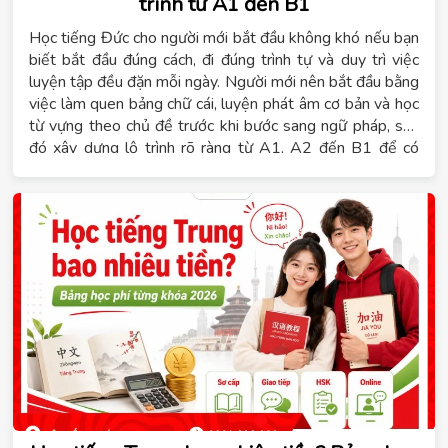
trình từ A1 đến B1
Học tiếng Đức cho người mới bắt đầu không khó nếu bạn
biết bắt đầu đúng cách, đi đúng trình tự và duy trì việc
luyện tập đều đặn mỗi ngày. Người mới nên bắt đầu bằng
việc làm quen bảng chữ cái, luyện phát âm cơ bản và học
từ vựng theo chủ đề trước khi bước sang ngữ pháp, sau
đó xây dựng lộ trình rõ ràng từ A1, A2 đến B1 để có
mục tiêu cụ thể cho từng giai đoạn. Nội dung dưới đây sẽ
giúp bạn giải đáp tiếng Đức có khó không, học B1 mất
bao lâu và cách lựa chọn hình thức học phù hợp. Đồng
thời, Hệ thống giáo dục Tomato sẽ chia sẻ những kinh
nghiệm thực tế giúp bạn học tiếng Đức hiệu quả ngay từ
những bước đầu tiên.