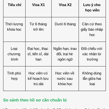
Tiêu chí
Visa X1
Visa X2
Lưu ý cho 
học viên
Thời lượng 
Từ 6 tháng 
Dưới 6 tháng
Căn cứ theo 
khóa học
trở lên
giấy báo nhập 
học
Loại 
Đại học, thạc 
Ngắn hạn, trao 
Đối chiếu với 
chương 
sĩ, tiến sĩ, dài 
đổi, trại hè 
xác nhận từ 
trình
hạn
ngôn ngữ
trường
Tính phù 
Học viên có 
Học viên về 
Không dùng 
hợp
kế hoạch lưu 
nước sau 
lẫn giữa hai 
trú dài
khóa học
loại
So sánh theo hồ sơ cần chuẩn bị