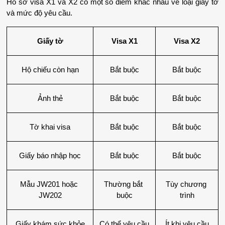
Hồ sơ visa X1 và X2 có một số điểm khác nhau về loại giấy tờ 
và mức độ yêu cầu.
Giấy tờ
Visa X1
Visa X2
Hộ chiếu còn hạn
Bắt buộc
Bắt buộc
Ảnh thẻ
Bắt buộc
Bắt buộc
Tờ khai visa
Bắt buộc
Bắt buộc
Giấy báo nhập học
Bắt buộc
Bắt buộc
Mẫu JW201 hoặc 
Thường bắt 
Tùy chương 
JW202
buộc
trình
Giấy khám sức khỏe
Có thể yêu cầu
Ít khi yêu cầu