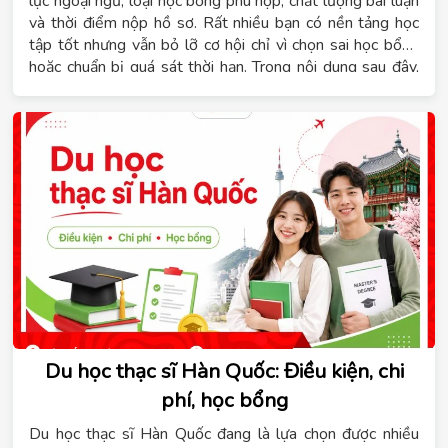
lực ngoại ngữ, loại học bổng phù hợp, chất lượng bài luận
và thời điểm nộp hồ sơ. Rất nhiều bạn có nền tảng học
tập tốt nhưng vẫn bỏ lỡ cơ hội chỉ vì chọn sai học bổng
hoặc chuẩn bị quá sát thời hạn. Trong nội dung sau đây,
Hệ thống giáo dục Tomato sẽ giúp bạn hiểu rõ các loại
học bổng, điều kiện cần đáp ứng, lộ trình chuẩn bị theo
từng giai đoạn, cách hoàn thiện hồ sơ, kinh nghiệm phỏng
vấn và những lỗi thường gặp cần tránh để tăng cơ hội
được cấp học bổng.
Du học thạc sĩ Hàn Quốc: Điều kiện, chi
phí, học bổng
Du học thạc sĩ Hàn Quốc đang là lựa chọn được nhiều