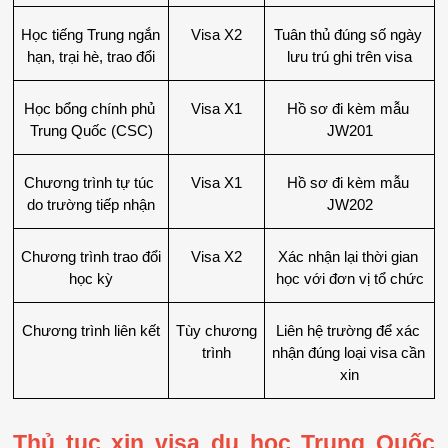
Học tiếng Trung ngắn 
Visa X2
Tuân thủ đúng số ngày 
hạn, trại hè, trao đổi
lưu trú ghi trên visa
Học bổng chính phủ 
Visa X1
Hồ sơ đi kèm mẫu 
Trung Quốc (CSC)
JW201
Chương trình tự túc 
Visa X1
Hồ sơ đi kèm mẫu 
do trường tiếp nhận
JW202
Chương trình trao đổi 
Visa X2
Xác nhận lại thời gian 
học kỳ
học với đơn vị tổ chức
Chương trình liên kết
Tùy chương 
Liên hệ trường để xác 
trình
nhận đúng loại visa cần 
xin
Thủ tục xin visa du học Trung Quốc 