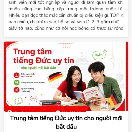
sinh viên mới tốt nghiệp và người đi làm quan tâm khi
muốn nâng cao bằng cấp trong môi trường quốc tế.
Nhiều bạn đọc thắc mắc cần chuẩn bị điều kiện gì, TOPIK
bao nhiêu, chi phí ra sao, hồ sơ và visa D-2-3 gồm những
giấy tờ nào, cũng như cơ hội học bổng có thực sự rộng
mở hay không. Hệ thống giáo dục Tomato sẽ tổng hợp
đầy đủ những thông tin này để bạn có cái nhìn rõ ràng
trước khi xây dựng lộ trình phù hợp với năng lực học tập
và ngân sách cá nhân.
Trung tâm tiếng Đức uy tín cho người mới
bắt đầu