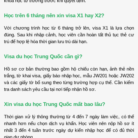
khóa học từ trường trước khi quyết định.
Học trên 6 tháng nên xin visa X1 hay X2?
Với chương trình học từ 6 tháng trở lên, visa X1 là lựa chọn 
đúng. Sau khi nhập cảnh, học viên cần hoàn tất thủ tục thẻ cư 
trú để hợp lệ hóa thời gian lưu trú dài hạn.
Visa du học Trung Quốc cần gì?
Hồ sơ cơ bản thường bao gồm hộ chiếu còn hạn, ảnh thẻ nền 
trắng, tờ khai visa, giấy báo nhập học, mẫu JW201 hoặc JW202 
và các giấy tờ bổ sung theo từng trường hợp cụ thể. Cần kiểm 
tra danh sách yêu cầu tại nơi tiếp nhận hồ sơ.
Xin visa du học Trung Quốc mất bao lâu?
Thời gian xử lý thông thường từ 4 đến 7 ngày làm việc, có thể 
nhanh hơn nếu chọn dịch vụ khẩn. Học viên nên nộp hồ sơ ít 
nhất 3 đến 4 tuần trước ngày dự kiến nhập học để có đủ thời 
gian dự phòng.