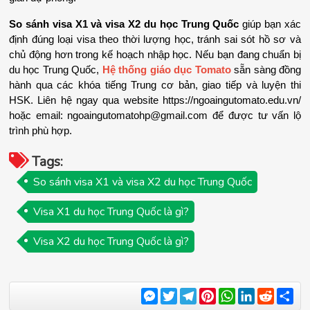
So sánh visa X1 và visa X2 du học Trung Quốc
 giúp bạn xác 
định đúng loại visa theo thời lượng học, tránh sai sót hồ sơ và 
chủ động hơn trong kế hoạch nhập học. Nếu bạn đang chuẩn bị 
du học Trung Quốc, 
Hệ thống giáo dục Tomato
 sẵn sàng đồng 
hành qua các khóa tiếng Trung cơ bản, giao tiếp và luyện thi 
HSK. Liên hệ ngay qua website https://ngoaingutomato.edu.vn/ 
hoặc email: 
ngoaingutomatohp@gmail.com
 để được tư vấn lộ 
trình phù hợp.
Tags:
So sánh visa X1 và visa X2 du học Trung Quốc
Visa X1 du học Trung Quốc là gì?
Visa X2 du học Trung Quốc là gì?
Messenger
Twitter
Telegram
Pinterest
WhatsApp
LinkedIn
Reddit
Sha