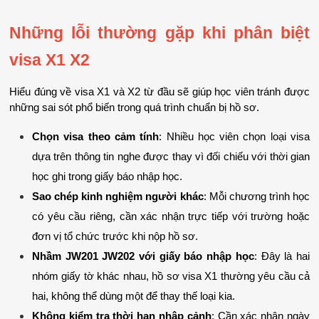
Những lỗi thường gặp khi phân biệt 
visa X1 X2
Hiểu đúng về visa X1 và X2 từ đầu sẽ giúp học viên tránh được 
những sai sót phổ biến trong quá trình chuẩn bị hồ sơ.
Chọn visa theo cảm tính
: Nhiều học viên chọn loại visa 
dựa trên thông tin nghe được thay vì đối chiếu với thời gian 
học ghi trong giấy báo nhập học.
Sao chép kinh nghiệm người khác
: Mỗi chương trình học 
có yêu cầu riêng, cần xác nhận trực tiếp với trường hoặc 
đơn vị tổ chức trước khi nộp hồ sơ.
Nhầm JW201 JW202 với giấy báo nhập học
: Đây là hai 
nhóm giấy tờ khác nhau, hồ sơ visa X1 thường yêu cầu cả 
hai, không thể dùng một để thay thế loại kia.
Không kiểm tra thời hạn nhập cảnh
: Cần xác nhận ngày 