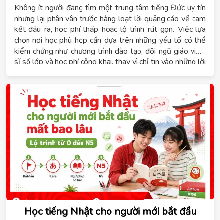
Không ít người đang tìm một trung tâm tiếng Đức uy tín
nhưng lại phân vân trước hàng loạt lời quảng cáo về cam
kết đầu ra, học phí thấp hoặc lộ trình rút gọn. Việc lựa
chọn nơi học phù hợp cần dựa trên những yếu tố có thể
kiểm chứng như chương trình đào tạo, đội ngũ giáo viên,
sĩ số lớp và học phí công khai, thay vì chỉ tin vào những lời
hứa chung chung. Hệ thống giáo dục Tomato xây dựng
chương trình tiếng Đức theo từng cấp độ từ A1 đến B1,
phù hợp với người mới bắt đầu, người học để du học nghề
hoặc người đi làm cần chứng chỉ. Nội dung dưới đây sẽ
giúp bạn nắm rõ tiêu chí đánh giá một trung tâm tiếng
Đức, lộ trình học phù hợp, thời gian đạt B1 và các hình
thức học đang được áp dụng hiện nay.
Học tiếng Nhật cho người mới bắt đầu