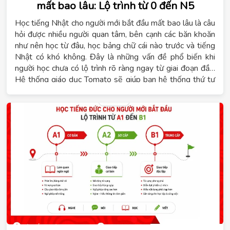
mất bao lâu: Lộ trình từ 0 đến N5
Học tiếng Nhật cho người mới bắt đầu mất bao lâu là câu
hỏi được nhiều người quan tâm, bên cạnh các băn khoăn
như nên học từ đâu, học bảng chữ cái nào trước và tiếng
Nhật có khó không. Đây là những vấn đề phổ biến khi
người học chưa có lộ trình rõ ràng ngay từ giai đoạn đầu.
Hệ thống giáo dục Tomato sẽ giúp bạn hệ thống thứ tự
kiến thức cần học, tham khảo thời gian đạt trình độ N5 và
lựa chọn khóa học phù hợp với mục tiêu cá nhân.