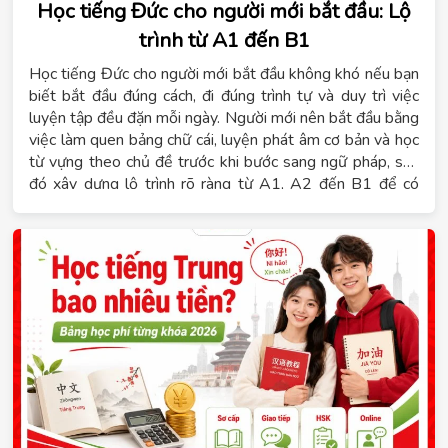
Học tiếng Đức cho người mới bắt đầu: Lộ
trình từ A1 đến B1
Học tiếng Đức cho người mới bắt đầu không khó nếu bạn
biết bắt đầu đúng cách, đi đúng trình tự và duy trì việc
luyện tập đều đặn mỗi ngày. Người mới nên bắt đầu bằng
việc làm quen bảng chữ cái, luyện phát âm cơ bản và học
từ vựng theo chủ đề trước khi bước sang ngữ pháp, sau
đó xây dựng lộ trình rõ ràng từ A1, A2 đến B1 để có
mục tiêu cụ thể cho từng giai đoạn. Nội dung dưới đây sẽ
giúp bạn giải đáp tiếng Đức có khó không, học B1 mất
bao lâu và cách lựa chọn hình thức học phù hợp. Đồng
thời, Hệ thống giáo dục Tomato sẽ chia sẻ những kinh
nghiệm thực tế giúp bạn học tiếng Đức hiệu quả ngay từ
những bước đầu tiên.