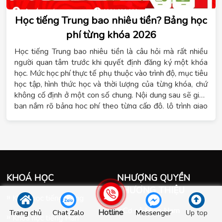
Học tiếng Trung bao nhiêu tiền? Bảng học
phí từng khóa 2026
Học tiếng Trung bao nhiêu tiền là câu hỏi mà rất nhiều
người quan tâm trước khi quyết định đăng ký một khóa
học. Mức học phí thực tế phụ thuộc vào trình độ, mục tiêu
học tập, hình thức học và thời lượng của từng khóa, chứ
không cố định ở một con số chung. Nội dung sau sẽ giúp
bạn nắm rõ bảng học phí theo từng cấp độ, lộ trình giao
tiếp, 4 kỹ năng, luyện thi HSK và hình thức học cấp tốc
hoặc online tại Hệ thống giáo dục Tomato.
KHOÁ HỌC
NHƯỢNG QUYỀN
THƯƠNG THIỆU
Khóa học tiếng Trung
Cơ sở Miền Nam
Hotline
Trang chủ
Chat Zalo
Messenger
Up top
Khóa học tiếng Hàn