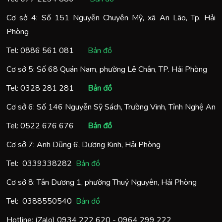
Cơ sở 4: Số 151 Nguyễn Chuyên Mỹ, xã An Lão, Tp. Hải
Phòng
Tel:
0886 561 081
Bản đồ
Cơ sở 5: Số 68 Quán Nam, phường Lê Chân, TP. Hải Phòng
Tel:
0328 281 281
Bản đồ
Cơ sở 6: Số 146 Nguyễn Sỹ Sách, Trường Vinh, Tỉnh Nghệ An
Tel:
0522 676 676
Bản đồ
Cơ sở 7: Anh Dũng 6, Dương Kinh, Hải Phòng
Tel:
0
339338282
Bản đồ
Cơ sở 8: Tân Dương 1, phường Thuỷ Nguyên, Hải Phòng
Tel:
0388550540
Bản đồ
Hotline: (Zalo)
0934 222 620
-
0964 299 222