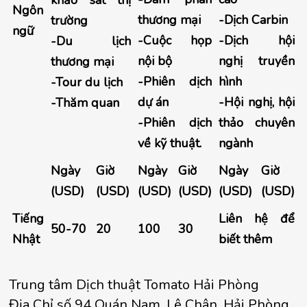
khảo sát thị
Ngôn
thương mại
-Dịch Carbin
trường
ngữ
-Cuộc họp
-Dịch hội
-Du lịch
nội bộ
nghị truyền
thương mại
-Phiên dịch
hình
-Tour du lịch
dự án
-Hội nghị, hội
-Thăm quan
-Phiên dịch
thảo chuyên
về kỹ thuật.
ngành
Ngày
Giờ
Ngày
Giờ
Ngày
Giờ
(USD)
(USD)
(USD)
(USD)
(USD)
(USD)
Tiếng
Liên hệ để
50-70
20
100
30
Nhật
biết thêm
Trung tâm Dịch thuật Tomato Hải Phòng
Địa Chỉ số 94 Quán Nam, Lê Chân, Hải Phòng