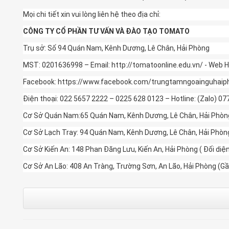
Mọi chi tiết xin vui lòng liên hệ theo địa chỉ:
CÔNG TY CỔ PHẦN TƯ VẤN VÀ ĐÀO TẠO TOMATO
Trụ sở: Số 94 Quán Nam, Kênh Dương, Lê Chân, Hải Phòng
MST: 0201636998 – Email: http://tomatoonline.edu.vn/ - Web H
Facebook: https://www.facebook.com/trungtamngoainguhai
Điện thoại: 022 5657 2222 – 0225 628 0123 – Hotline: (Zalo) 0
Cơ Sở Quán Nam:65 Quán Nam, Kênh Dương, Lê Chân, Hải Phòng(
Cơ Sở Lạch Tray: 94 Quán Nam, Kênh Dương, Lê Chân, Hải Phòn
Cơ Sở Kiến An: 148 Phan Đăng Lưu, Kiến An, Hải Phòng ( Đối di
Cơ Sở An Lão: 408 An Tràng, Trường Sơn, An Lão, Hải Phòng (