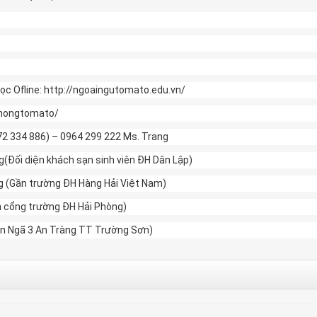
ọc Ofline: http://ngoaingutomato.edu.vn/
phongtomato/
772 334 886) – 0964 299 222 Ms. Trang
Đối diện khách sạn sinh viên ĐH Dân Lập)
g (Gần trường ĐH Hàng Hải Việt Nam)
ện cổng trường ĐH Hải Phòng)
Gần Ngã 3 An Tràng TT Trường Sơn)