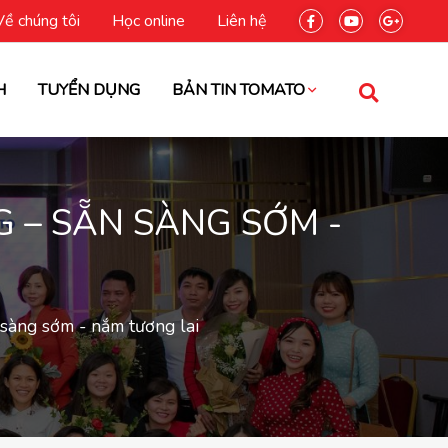
Về chúng tôi
Học online
Liên hệ
H
TUYỂN DỤNG
BẢN TIN TOMATO
G – SẴN SÀNG SỚM -
 sàng sớm - nắm tương lai