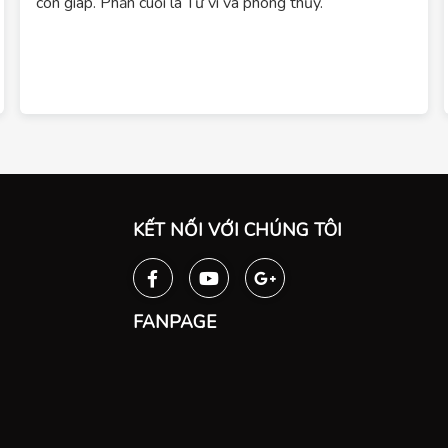
con giáp. Phần cuối là Tử vi và phong thủy.
KẾT NỐI VỚI CHÚNG TÔI
FANPAGE