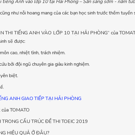
i tiếng Anh vào lớp 10 tại Hải Phòng – Sẵn sàng sớm - nắm tươ
 cũng như nỗi hoang mang của các bạn học sinh trước thềm tuyển 
c “ÔN THI TIẾNG ANH VÀO LỚP 10 TẠI HẢI PHÒNG” của TOMATO s
sinh sẽ được:
ôn cao, nhiệt tình, trách nhiệm.
ứu bởi đội ngũ chuyên gia giàu kinh nghiệm.
yên biệt.
ế.
ẾNG ANH GIAO TIẾP TẠI HẢI PHÒNG
hất của TOMATO
 TRONG CẤU TRÚC ĐỀ THI TOEIC 2019
HÒNG HIỆU QUẢ Ở ĐÂU?