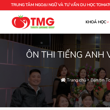
TRUNG TÂM NGOẠI NGỮ VÀ TƯ VẤN DU HỌC TOMAT
KHOÁ HỌC
Khóa học tiếng Việt cho người nước ng
ÔN THI TIẾNG ANH 
Trang chủ
Bản tin T