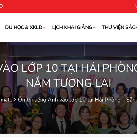
O
DU HỌC & XKLD
LỊCH KHAI GIẢNG
THƯ VIỆN SÁC
oài
VÀO LỚP 10 TẠI HẢI PHÒN
NẮM TƯƠNG LAI
omato
Ôn thi tiếng Anh vào lớp 10 tại Hải Phòng – Sẵn