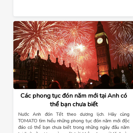
thầy/cô hãy liên hệ ngay
0942769666
– Chúng tôi
cam kết chi phí cho thuê phòng học theo giờ với mức
giá tốt nhất và đạt chuẩn yêu cầu về thiết bị đào tạo
nghề
.
Các phong tục đón năm mới tại Anh có
thể bạn chưa biết
Nước Anh đón Tết theo dương lịch. Hãy cùng
TOMATO tìm hiểu những phong tục đón năm mới độc
đáo có thể bạn chưa biết trong những ngày đầu năm