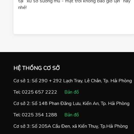
tại “xứ sở sương mù - mặt trời không bao giờ lặn” này
nhé!
HỆ THỐNG CƠ SỞ
Cơ sở 1: Số 290 + 292 Lạch Tray, Lê Chân, Tp. Hải Phòng
Tel:
0225 657 2222
Bản đồ
Cơ sở 2: Số 148 Phan Đăng Lưu, Kiến An, Tp. Hải Phòng
Tel:
0225 354 1288
Bản đồ
Cơ sở 3: Số 205A Cầu Đen, xã Kiến Thuỵ, Tp.Hải Phòng