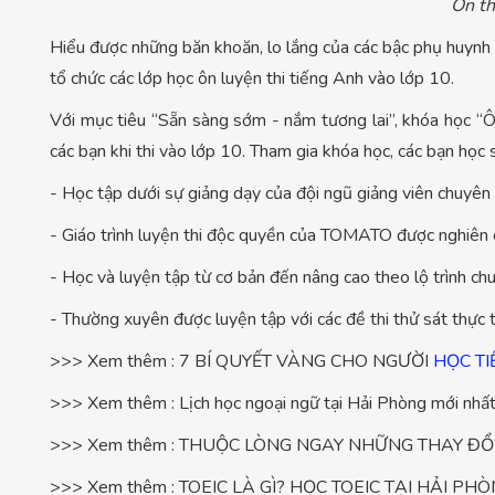
Ôn th
Hiểu được những băn khoăn, lo lắng của các bậc phụ huynh
tổ chức các lớp học ôn luyện thi tiếng Anh vào lớp 10.
Với mục tiêu “Sẵn sàng sớm - nắm tương lai”, khóa họ
các bạn khi thi vào lớp 10. Tham gia khóa học, các bạn học 
- Học tập dưới sự giảng dạy của đội ngũ giảng viên chuyên m
- Giáo trình luyện thi độc quyền của TOMATO được nghiên c
- Học và luyện tập từ cơ bản đến nâng cao theo lộ trình chu
- Thường xuyên được luyện tập với các đề thi thử sát thực t
>>> Xem thêm : 7 BÍ QUYẾT VÀNG CHO NGƯỜI
HỌC TI
>>> Xem thêm : Lịch học ngoại ngữ tại Hải Phòng mới n
>>> Xem thêm : THUỘC LÒNG NGAY NHỮNG THAY ĐỔI
>>> Xem thêm : TOEIC LÀ GÌ? HỌC TOEIC TẠI HẢI P