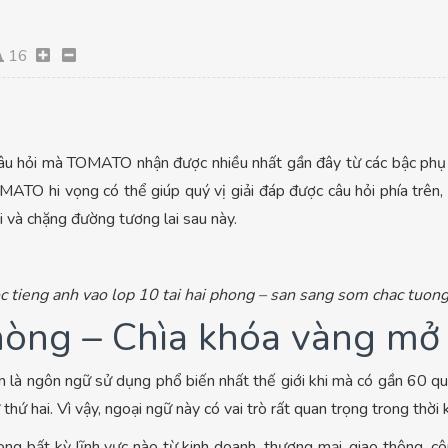
16
Câu hỏi mà TOMATO nhận được nhiều nhất gần đây từ các bậc phụ h
OMATO hi vọng có thể giúp quý vị giải đáp được câu hỏi phía trên,
ới và chặng đường tương lai sau này.
c tieng anh vao lop 10 tai hai phong – san sang som chac tuong 
òng – Chìa khóa vàng mở r
 là ngôn ngữ sử dụng phổ biến nhất thế giới khi mà có gần 60 qu
 hai. Vì vậy, ngoại ngữ này có vai trò rất quan trọng trong thời 
ng bất kỳ lĩnh vực nào từ kinh doanh, thương mại, giao thông, c