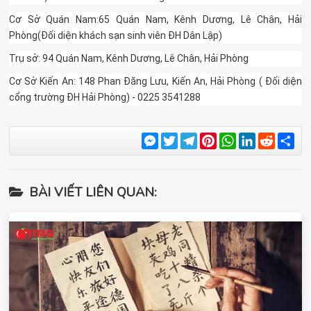
Cơ Sở Quán Nam:65 Quán Nam, Kênh Dương, Lê Chân, Hải
Phòng(Đối diện khách sạn sinh viên ĐH Dân Lập)
Trụ sở: 94 Quán Nam, Kênh Dương, Lê Chân, Hải Phòng
Cơ Sở Kiến An: 148 Phan Đăng Lưu, Kiến An, Hải Phòng ( Đối diện
cổng trường ĐH Hải Phòng) - 0225 3541288
Messenger
Twitter
Telegram
Pinterest
WhatsApp
LinkedIn
Reddit
Sha
BÀI VIẾT LIÊN QUAN: