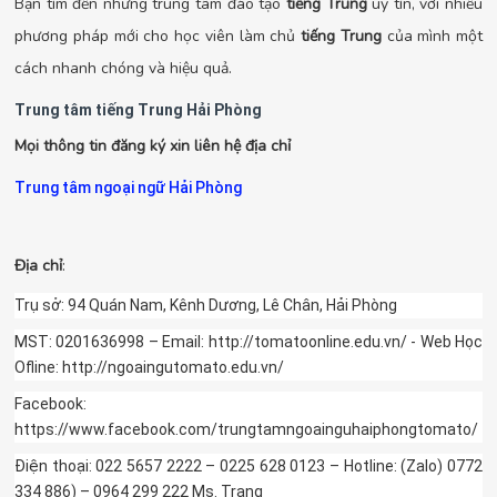
Bạn tìm đến những trung tâm đào tạo
tiếng Trung
uy tín, với nhiều
phương pháp mới cho học viên làm chủ
tiếng Trung
của mình một
cách nhanh chóng và hiệu quả.
Trung tâm tiếng Trung Hải Phòng
Mọi thông tin đăng ký xin liên hệ địa chỉ
Trung tâm ngoại ngữ Hải Phòng
Địa chỉ
:
Trụ sở: 94 Quán Nam, Kênh Dương, Lê Chân, Hải Phòng
MST: 0201636998 – Email: http://tomatoonline.edu.vn/ - Web Học
Ofline: http://ngoaingutomato.edu.vn/
Facebook:
https://www.facebook.com/trungtamngoainguhaiphongtomato/
Điện thoại: 022 5657 2222 – 0225 628 0123 – Hotline: (Zalo) 0772
334 886) – 0964 299 222 Ms. Trang