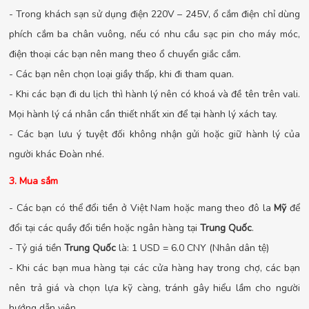
- Trong khách sạn sử dụng điện 220V – 245V, ổ cắm điện chỉ dùng
phích cắm ba chân vuông, nếu có nhu cầu sạc pin cho máy móc,
điện thoại các bạn nên mang theo ổ chuyển giắc cắm.
- Các bạn nên chọn loại giầy thấp, khi đi tham quan.
- Khi các bạn đi du lịch thì hành lý nên có khoá và đề tên trên vali.
Mọi hành lý cá nhân cần thiết nhất xin để tại hành lý xách tay.
- Các bạn lưu ý tuyệt đối không nhận gửi hoặc giữ hành lý của
người khác Đoàn nhé.
3. Mua sắm
- Các bạn có thể đổi tiền ở Việt Nam hoặc mang theo đô la
Mỹ
để
đổi tại các quầy đổi tiền hoặc ngân hàng tại
Trung Quốc
.
- Tỷ giá tiền
Trung Quốc
là: 1 USD = 6.0 CNY (Nhân dân tệ)
- Khi các bạn mua hàng tại các cửa hàng hay trong chợ, các bạn
nên trả giá và chọn lựa kỹ càng, tránh gây hiểu lầm cho người
hướng dẫn viên.