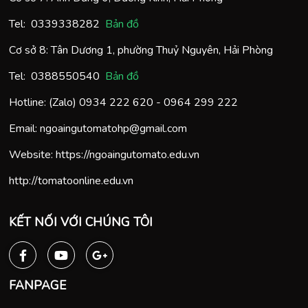
Tel:
0
339338282
Bản đồ
Cơ sở 8: Tân Dương 1, phường Thuỷ Nguyên, Hải Phòng
Tel:
0388550540
Bản đồ
Hotline: (Zalo)
0934 222 620
-
0964 299 222
Email:
ngoaingutomatohp@gmail.com
Website:
https://ngoaingutomato.edu.vn
http://tomatoonline.edu.vn
KẾT NỐI VỚI CHÚNG TÔI
FANPAGE