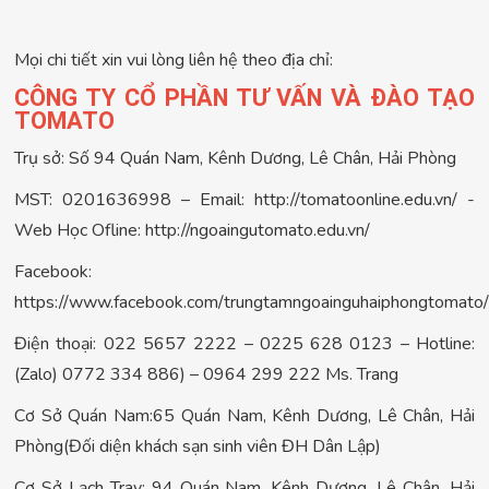
Mọi chi tiết xin vui lòng liên hệ theo địa chỉ:
CÔNG TY CỔ PHẦN TƯ VẤN VÀ ĐÀO TẠO
TOMATO
Trụ sở: Số 94 Quán Nam, Kênh Dương, Lê Chân, Hải Phòng
MST: 0201636998 – Email: http://tomatoonline.edu.vn/ -
Web Học Ofline: http://ngoaingutomato.edu.vn/
Facebook:
https://www.facebook.com/trungtamngoainguhaiphongtomato/
Điện thoại: 022 5657 2222 – 0225 628 0123 – Hotline:
(Zalo) 0772 334 886) – 0964 299 222 Ms. Trang
Cơ Sở Quán Nam:65 Quán Nam, Kênh Dương, Lê Chân, Hải
Phòng(Đối diện khách sạn sinh viên ĐH Dân Lập)
Cơ Sở Lạch Tray: 94 Quán Nam, Kênh Dương, Lê Chân, Hải