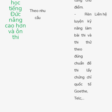
từng chủ
học
tiếng
điểm.
Theo nhu
Đức
- Rèn
Liên hệ
cầu
nâng
luyện kỹ
cao hơn
năng làm
và ôn
bài thi và
thi
thi thử
theo
đúng
chuẩn đề
thi lấy
chứng chỉ
quốc tế
Goethe,
Telc,...