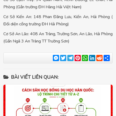
Phòng (Gần trường ĐH Hàng Hải Việt Nam)
Cơ Sở Kiến An: 148 Phan Đăng Lưu, Kiến An, Hải Phòng (
Đối diện cổng trường ĐH Hải Phòng)
Cơ Sở An Lão: 408 An Tràng, Trường Sơn, An Lão, Hải Phòng
(Gần Ngã 3 An Tràng TT Trường Sơn)
Messenger
Twitter
Telegram
Pinterest
WhatsApp
LinkedIn
Reddit
Sha
BÀI VIẾT LIÊN QUAN: