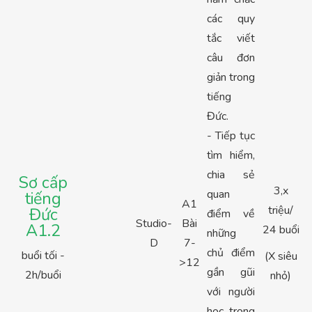
các quy
tắc viết
câu đơn
giản trong
tiếng
Đức.
- Tiếp tục
tìm hiểm,
chia sẻ
Sơ cấp
3,x
quan
tiếng
A1
triệu/
Đức
điểm về
Studio-
Bài
A1.2
24 buổi
những
D
7-
chủ điểm
buổi tối -
(X siêu
>12
gần gũi
2h/buổi
nhỏ)
với người
học trong