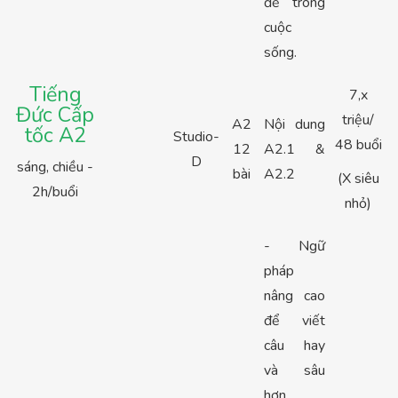
đề trong
cuộc
sống.
Tiếng
7,x
Đức Cấp
triệu/
A2
Nội dung
tốc A2
Studio-
48 buổi
12
A2.1 &
D
sáng, chiều -
bài
A2.2
(X siêu
2h/buổi
nhỏ)
- Ngữ
pháp
nâng cao
để viết
câu hay
và sâu
hơn.