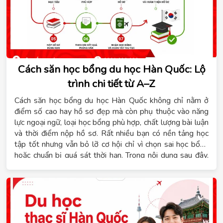
Cách săn học bổng du học Hàn Quốc: Lộ
trình chi tiết từ A–Z
Cách săn học bổng du học Hàn Quốc không chỉ nằm ở
điểm số cao hay hồ sơ đẹp mà còn phụ thuộc vào năng
lực ngoại ngữ, loại học bổng phù hợp, chất lượng bài luận
và thời điểm nộp hồ sơ. Rất nhiều bạn có nền tảng học
tập tốt nhưng vẫn bỏ lỡ cơ hội chỉ vì chọn sai học bổng
hoặc chuẩn bị quá sát thời hạn. Trong nội dung sau đây,
Hệ thống giáo dục Tomato sẽ giúp bạn hiểu rõ các loại
học bổng, điều kiện cần đáp ứng, lộ trình chuẩn bị theo
từng giai đoạn, cách hoàn thiện hồ sơ, kinh nghiệm phỏng
vấn và những lỗi thường gặp cần tránh để tăng cơ hội
được cấp học bổng.