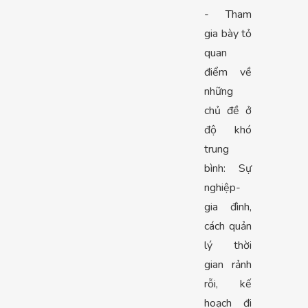
- Tham
gia bày tỏ
quan
điểm về
những
chủ đề ở
độ khó
trung
bình: Sự
nghiệp-
gia đình,
cách quản
lý thời
gian rảnh
rỗi, kế
hoạch đi