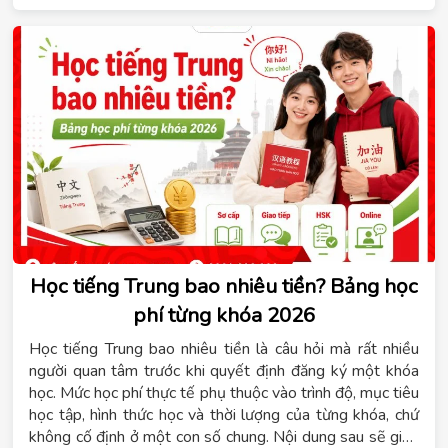
mục tiêu cụ thể cho từng giai đoạn. Nội dung dưới đây sẽ
giúp bạn giải đáp tiếng Đức có khó không, học B1 mất
bao lâu và cách lựa chọn hình thức học phù hợp. Đồng
thời, Hệ thống giáo dục Tomato sẽ chia sẻ những kinh
nghiệm thực tế giúp bạn học tiếng Đức hiệu quả ngay từ
những bước đầu tiên.
Học tiếng Trung bao nhiêu tiền? Bảng học
phí từng khóa 2026
Học tiếng Trung bao nhiêu tiền là câu hỏi mà rất nhiều
người quan tâm trước khi quyết định đăng ký một khóa
học. Mức học phí thực tế phụ thuộc vào trình độ, mục tiêu
học tập, hình thức học và thời lượng của từng khóa, chứ
không cố định ở một con số chung. Nội dung sau sẽ giúp