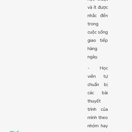
và ít được
nhắc đến
trong
cuộc sống
giao tiếp
hàng
ngày.
- Học
viên tự
chuẩn bị
các bài
thuyết
trình của
mình theo
nhóm hay