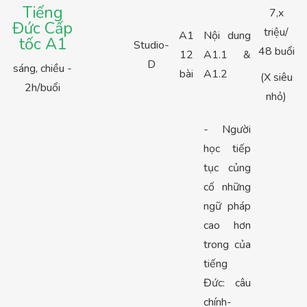
Tiếng
7,x
Đức Cấp
triệu/
A1
Nội dung
tốc A1
Studio-
48 buổi
12
A1.1 &
D
sáng, chiều -
bài
A1.2
(X siêu
2h/buổi
nhỏ)
- Người
học tiếp
tục củng
cố những
ngữ pháp
cao hơn
trong của
tiếng
Đức: câu
chính-