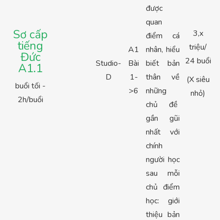
được
quan
Sơ cấp
3,x
điểm cá
tiếng
triệu/
A1
nhân, hiểu
Đức
24 buổi
Studio-
Bài
biết bản
A1.1
D
1-
thân về
(X siêu
buổi tối -
>6
những
nhỏ)
2h/buổi
chủ đề
gần gũi
nhất với
chính
người học
sau mỗi
chủ điểm
học: giới
thiệu bản