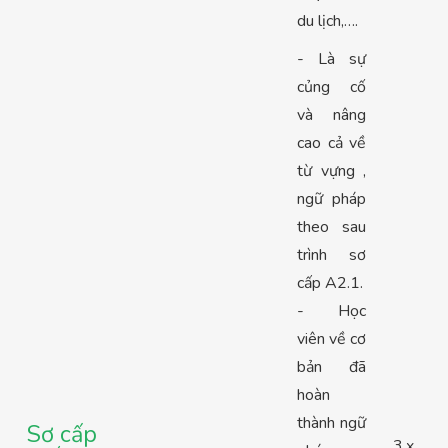
du lịch,….
- Là sự
củng cố
và nâng
cao cả về
từ vựng ,
ngữ pháp
theo sau
trình sơ
cấp A2.1.
- Học
viên về cơ
bản đã
hoàn
thành ngữ
Sơ cấp
3,x