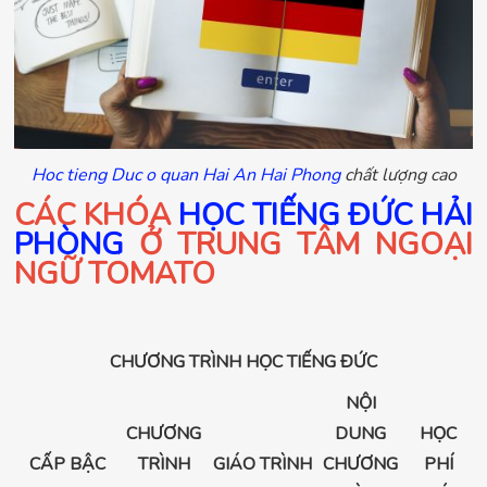
Hoc tieng Duc o quan Hai An Hai Phong
chất lượng cao
CÁC KHÓA
HỌC TIẾNG ĐỨC HẢI
PHÒNG
Ở TRUNG TÂM NGOẠI
NGỮ TOMATO
CHƯƠNG TRÌNH HỌC TIẾNG ĐỨC
NỘI
CHƯƠNG
DUNG
HỌC
CẤP BẬC
TRÌNH
GIÁO TRÌNH
CHƯƠNG
PHÍ