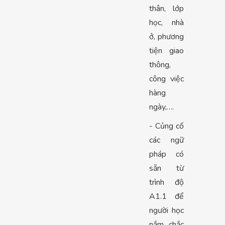
thân, lớp
học, nhà
ở, phương
tiện giao
thông,
công việc
hàng
ngày,….
- Củng cố
các ngữ
pháp có
sẵn từ
trình độ
A1.1 để
người học
nắm chắc