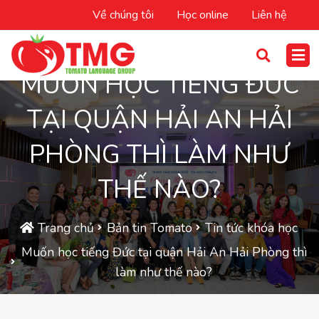
Về chúng tôi
Học online
Liên hệ
MUỐN HỌC TIẾNG ĐỨC
TẠI QUẬN HẢI AN HẢI
PHÒNG THÌ LÀM NHƯ
THẾ NÀO?
Trang chủ
Bản tin Tomato
Tin tức khóa học
Muốn học tiếng Đức tại quận Hải An Hải Phòng thì
làm như thế nào?