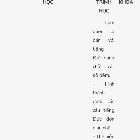
HỌC
TRÌNH
KHÓA
HỌC
- Làm
quen cơ
bản với
tiếng
Đức: bảng
chữ cái,
số đếm.
- Hình
thành
được các
câu tiếng
Đức đơn
giản nhất
- Thể hiện