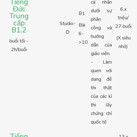
Tiếng
cá nhân
Đức
6,x
dưới sự
B1
Trung
triệu/
phân
cấp
Studio-
Bài
27 buổi
công và
B1.2
D
6-
hướng
(X siêu
buổi tối -
>10
dẫn của
nhỏ)
2h/buổi
giáo viên.
- Làm
quen với
dạng đề
thi thật
của các kì
thi lấy
chứng chỉ
quốc tế
Tiếng
13,x