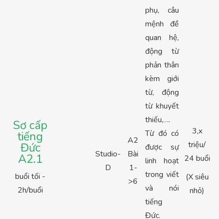
phụ, câu
mệnh đề
quan hệ,
động từ
phản thân
kèm giới
từ, động
từ khuyết
thiếu,….
Sơ cấp
3,x
Từ đó có
tiếng
A2
triệu/
Đức
được sự
Studio-
Bài
A2.1
24 buổi
linh hoạt
D
1-
trong viết
buổi tối -
(X siêu
>6
và nói
2h/buổi
nhỏ)
tiếng
Đức.