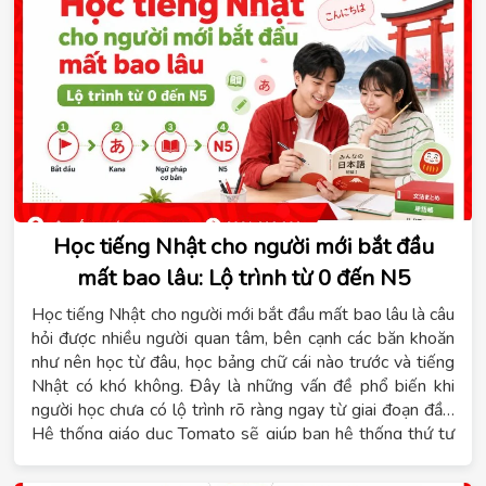
hoặc người đi làm cần chứng chỉ. Nội dung dưới đây sẽ
giúp bạn nắm rõ tiêu chí đánh giá một trung tâm tiếng
Đức, lộ trình học phù hợp, thời gian đạt B1 và các hình
thức học đang được áp dụng hiện nay.
Học tiếng Nhật cho người mới bắt đầu
mất bao lâu: Lộ trình từ 0 đến N5
Học tiếng Nhật cho người mới bắt đầu mất bao lâu là câu
hỏi được nhiều người quan tâm, bên cạnh các băn khoăn
như nên học từ đâu, học bảng chữ cái nào trước và tiếng
Nhật có khó không. Đây là những vấn đề phổ biến khi
người học chưa có lộ trình rõ ràng ngay từ giai đoạn đầu.
Hệ thống giáo dục Tomato sẽ giúp bạn hệ thống thứ tự
kiến thức cần học, tham khảo thời gian đạt trình độ N5 và
lựa chọn khóa học phù hợp với mục tiêu cá nhân.