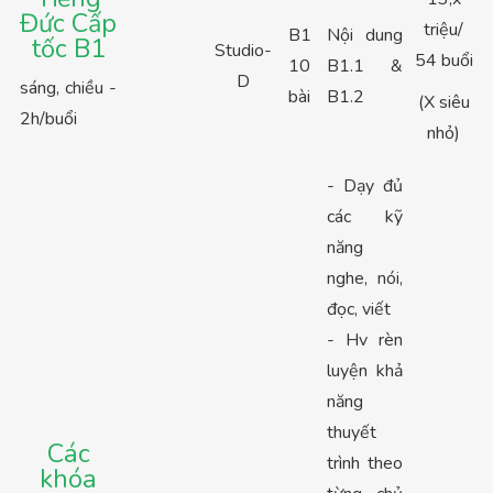
Đức Cấp
triệu/
B1
Nội dung
tốc B1
Studio-
54 buổi
10
B1.1 &
D
sáng, chiều -
bài
B1.2
(X siêu
2h/buổi
nhỏ)
- Dạy đủ
các kỹ
năng
nghe, nói,
đọc, viết
- Hv rèn
luyện khả
năng
thuyết
Các
trình theo
khóa