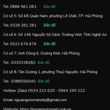
Tel:
0886 561 081
Bản đồ
Cơ sở 5: Số 68 Quán Nam, phường Lê Chân, TP. Hải Phòng
Tel:
0328 281 281
Bản đồ
Cơ sở 6: Số 146 Nguyễn Sỹ Sách, Trường Vinh, Tỉnh Nghệ An
Tel:
0522 676 676
Bản đồ
Cơ sở 7: Anh Dũng 6, Dương Kinh, Hải Phòng
Tel:
0
339338282
Bản đồ
Cơ sở 8: Tân Dương 1, phường Thuỷ Nguyên, Hải Phòng
Tel:
0388550540
Bản đồ
Hotline: (Zalo)
0934 222 620
-
0964 299 222
Email:
ngoaingutomatohp@gmail.com
Website:
https://ngoaingutomato.edu.vn