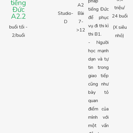
pháp
tiếng
A2
triệu/
Đức
tiếng Đức
Studio-
Bài
A2.2
24 buổi
để phục
D
7-
vụ đi thi kì
buổi tối -
(X siêu
>12
thi B1.
2/buổi
nhỏ)
- Người
học mạnh
dạn và tự
tin trong
giao tiếp
cũng như
bày tỏ
quan
điểm của
mình với
một vấn