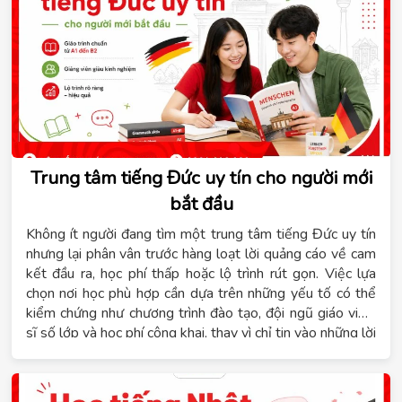
Trung tâm tiếng Đức uy tín cho người mới
bắt đầu
Không ít người đang tìm một trung tâm tiếng Đức uy tín
nhưng lại phân vân trước hàng loạt lời quảng cáo về cam
kết đầu ra, học phí thấp hoặc lộ trình rút gọn. Việc lựa
chọn nơi học phù hợp cần dựa trên những yếu tố có thể
kiểm chứng như chương trình đào tạo, đội ngũ giáo viên,
sĩ số lớp và học phí công khai, thay vì chỉ tin vào những lời
hứa chung chung. Hệ thống giáo dục Tomato xây dựng
chương trình tiếng Đức theo từng cấp độ từ A1 đến B1,
phù hợp với người mới bắt đầu, người học để du học nghề