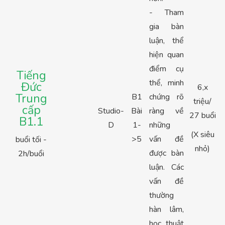
- Tham
gia bàn
luận, thể
hiện quan
điểm cụ
Tiếng
thể, minh
Đức
6,x
Trung
B1
chứng rõ
triệu/
cấp
Studio-
Bài
ràng về
27 buổi
B1.1
D
1-
những
(X siêu
>5
vấn đề
buổi tối -
nhỏ)
được bàn
2h/buổi
luận. Các
vấn đề
thường
hàn lâm,
học thuật