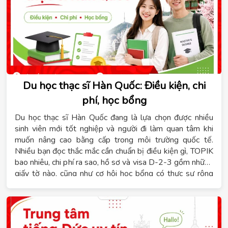
Du học thạc sĩ Hàn Quốc: Điều kiện, chi
phí, học bổng
Du học thạc sĩ Hàn Quốc đang là lựa chọn được nhiều
sinh viên mới tốt nghiệp và người đi làm quan tâm khi
muốn nâng cao bằng cấp trong môi trường quốc tế.
Nhiều bạn đọc thắc mắc cần chuẩn bị điều kiện gì, TOPIK
bao nhiêu, chi phí ra sao, hồ sơ và visa D-2-3 gồm những
giấy tờ nào, cũng như cơ hội học bổng có thực sự rộng
mở hay không. Hệ thống giáo dục Tomato sẽ tổng hợp
đầy đủ những thông tin này để bạn có cái nhìn rõ ràng
trước khi xây dựng lộ trình phù hợp với năng lực học tập
và ngân sách cá nhân.