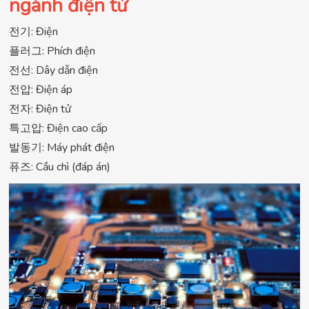
ngành điện tử
전기: Điện
플러그: Phích điện
전선: Dây dẫn điện
전압: Điện áp
전자: Điện tử
특고압: Điện cao cấp
발동기: Máy phát điện
퓨즈: Cầu chì (đáp án)