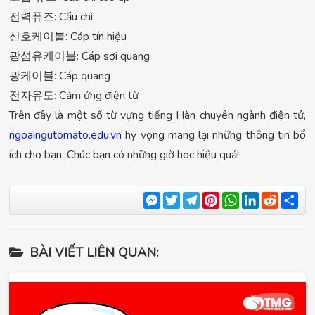
전력퓨즈: Cầu chì
신호케이블: Cáp tín hiệu
광섬유케이블: Cáp sợi quang
광케이블: Cáp quang
전자유도: Cảm ứng điện từ
Trên đây là một số từ vựng tiếng Hàn chuyên ngành điện tử,
ngoaingutomato.edu.vn
hy vọng mang lại những thông tin bổ
ích cho bạn. Chúc bạn có những giờ học hiệu quả!
Messenger
Twitter
Telegram
Pinterest
WhatsApp
LinkedIn
Reddit
Sha
BÀI VIẾT LIÊN QUAN: