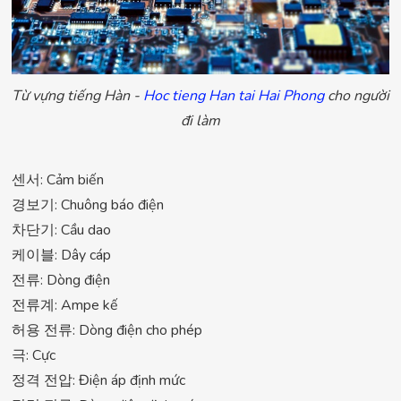
Từ vựng tiếng Hàn -
Hoc tieng Han tai Hai Phong
cho người
đi làm
센서: Cảm biến
경보기: Chuông báo điện
차단기: Cầu dao
케이블: Dây cáp
전류: Dòng điện
전류계: Ampe kế
허용 전류: Dòng điện cho phép
극: Cực
정격 전압: Điện áp định mức