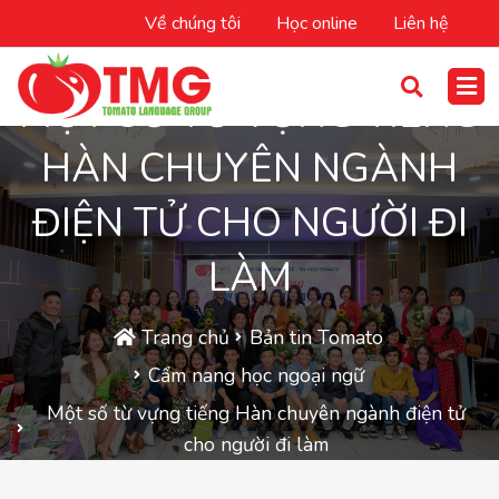
Về chúng tôi
Học online
Liên hệ
MỘT SỐ TỪ VỰNG TIẾNG
HÀN CHUYÊN NGÀNH
ĐIỆN TỬ CHO NGƯỜI ĐI
LÀM
Trang chủ
Bản tin Tomato
Cẩm nang học ngoại ngữ
Một số từ vựng tiếng Hàn chuyên ngành điện tử
cho người đi làm