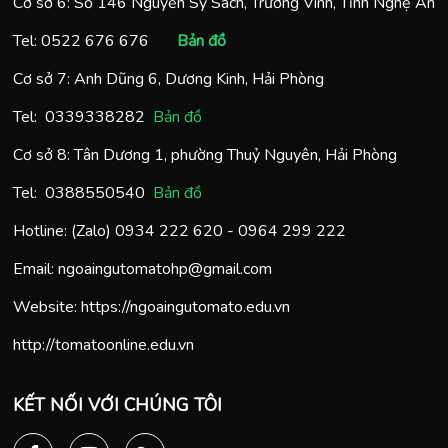
Cơ sở 6: Số 146 Nguyễn Sỹ Sách, Trường Vinh, Tỉnh Nghệ An
Tel:
0522 676 676
Bản đồ
Cơ sở 7: Anh Dũng 6, Dương Kinh, Hải Phòng
Tel:
0
339338282
Bản đồ
Cơ sở 8: Tân Dương 1, phường Thuỷ Nguyên, Hải Phòng
Tel:
0388550540
Bản đồ
Hotline: (Zalo)
0934 222 620
-
0964 299 222
Email:
ngoaingutomatohp@gmail.com
Website:
https://ngoaingutomato.edu.vn
http://tomatoonline.edu.vn
KẾT NỐI VỚI CHÚNG TÔI