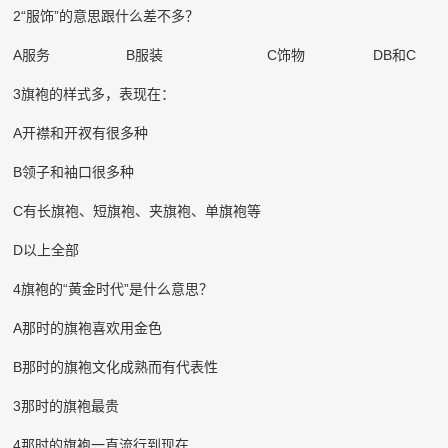
2
“服饰”的意思跟什么差不多？
A
服务
B
服装
C
饰物
DB
和
C
3
旗袍的样式多，表现在：
A
开襟和开衩有很多种
B
领子和袖口很多种
C
有长旗袍、短旗袍、夹旗袍、单旗袍等
D
以上全部
4
旗袍的“黄金时代”是什么意思？
A
那时的旗袍喜欢用金色
B
那时的旗袍文化成熟而有代表性
3
那时的旗袍最贵
4
那时的旗袍一直流行到现在