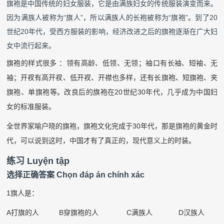
旗袍是中国传统的妇女服装，它是由满族妇女的传统服装演变而来。
因为满族人被称为“旗人”，所以满族人的长袍被称为“旗袍”。到了
20
世纪
20
年代，受西方服装的影响，经济改进之后的旗袍逐渐在广大妇
女中流行起来。
旗袍的样式很多
：领有高龄、低领、无领；袖口有长袖、短袖、无
袖；开衩有高开衩、低开衩、开襟也多样，还有长旗袍、短旗袍、夹
旗袍、单旗袍等。改良后的旗袍在
20
世纪
30
年代，几乎成为中国妇
女的标准服装。
全世界家喻户晓的旗袍，旗袍文化完成于
30
年代，那是旗袍的黄金时
代，可以说到这时，中国才有了真正的，现代意义上的时装。
练习
Luyện tập
选择正确答案
Chọn đáp án chính xác
1
旗人是：
A
打旗的人
B
穿旗袍的人
C
满族人
D
汉族人