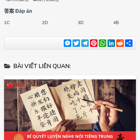
答案
Đáp án
1
C
2
D
3
D
4
B
Messenger
Twitter
Telegram
Pinterest
WhatsApp
LinkedIn
Reddit
Sha
BÀI VIẾT LIÊN QUAN: