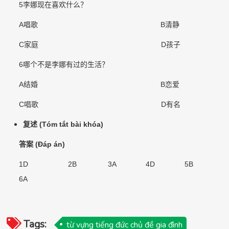
5
李娜现在喜欢什么？
A
唱歌
B
清静
C
家庭
D
孩子
6
哪个不是李娜有过的生活？
A
结婚
B
恋爱
C
唱歌
D
有名
复述
(Tóm tắt bài khóa)
答案
(Đáp án)
1D 2B 3A 4D 5B
6A
Tags:
từ vựng tiếng đức chủ đề gia đình