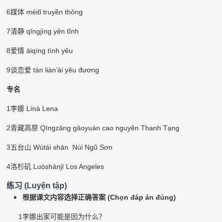
6
媒体
méitǐ truyền thông
7
清静
qīngjìng yên tĩnh
8
爱情
à
iq
í
ng tình yêu
9
谈恋爱
tán liàn’ài yêu đương
专名
1
李娜
Línà Lena
2
青藏高原
Q
ī
ngz
ā
ng gāoyuán cao nguyên Thanh Tạng
3
五台山
Wútái shān Núi Ngũ Sơn
4
洛杉矶
Luòshānjī Los Angeles
练习
(Luyện tập)
根据课文内容选择正确答案
(Chọn đáp án đúng)
1
李娜出家可能是因为什么？