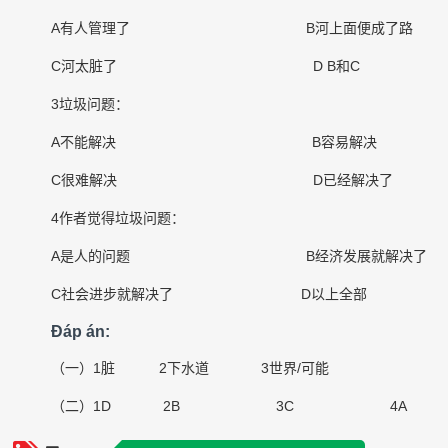
A
有人管理了
B
河上面便成了路
C
河太脏了
D B
和
C
3
垃圾问题：
A
不能解决
B
容易解决
C
很难解决
D
已经解决了
4
作者觉得垃圾问题：
A
是人的问题
B
经济发展就解决了
C
社会进步就解决了
D
以上全部
Đáp án:
（一）
1
脏
2
下水道
3
世界
/
可能
（二）
1D 2B 3C 4A