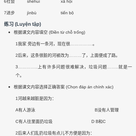
6
社会
sh
è
hu
ì
xã hội
7
进步
j
ì
nb
ù
tiến bộ
练习
(Luyện tập)
根据课文内容填空
(Điền từ chỗ trống)
1
我家
旁边有一条河，现在很
…………….
。
2
后来，这条很脏的河被改为
………
了，上面便成了路。
3…………..
上有许多问题很难解决，垃圾问题
……..
就是一
个。
根据课文内容选择正确答案
(Chọn đáp án chính xác)
1
河越来越脏是因为：
A
有人游泳
B
没有人管理
C
有人往里面扔垃圾
D B
和
C
2
后来人们乱扔垃圾有点儿不方便是因为：