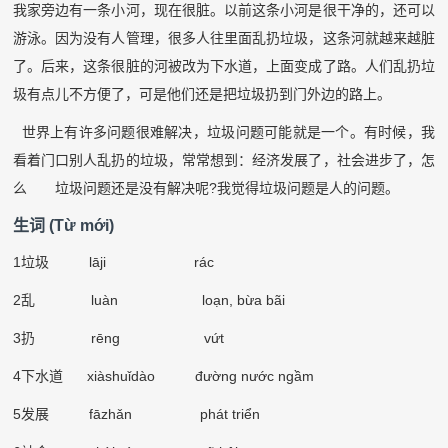
我家旁边有一条小河，现在很脏。以前这条小河是很干净的，还可以
游泳。因为没有人管理，很多人往里面乱扔垃圾，这条河就越来越脏
了。后来，这条很脏的河被改为下水道，上面变成了路。人们乱扔垃
圾有点儿不方便了，可是他们还是把垃圾扔到门外边的路上。
世界上有许多问题很难解决，垃圾问题可能就是一个。有时候，我
看着门口别人乱扔的垃圾，常常想到：经济发展了，社会进步了，怎
么
垃圾问题还是没有解决呢
?
我觉得垃圾问题是人的问题。
生词
(Từ mới)
1
垃圾
l
ā
ji rác
2
乱
lu
à
n
loạn, bừa bãi
3
扔
r
ē
ng
vứt
4
下水道
xi
à
shu
ǐ
d
à
o
đường nước ngầm
5
发展
f
ā
zh
ǎ
n
phát triển