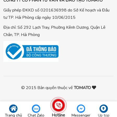
CÔNG TY CỔ PHẦN TƯ VẤN VÀ ĐÀO TẠO TOMATO
Giấy phép ĐKKD số 0201636998 do Sở Kế hoạch và Đầu
tư TP. Hải Phòng cấp ngày 10/06/2015
Địa chỉ: Số 292 Lạch Tray, Phường Kênh Dương, Quận Lê
Chân, TP. Hải Phòng
© 2015 Bản quyền thuộc về
TOMATO
Hotline
Trang chủ
Chat Zalo
Messenger
Up top