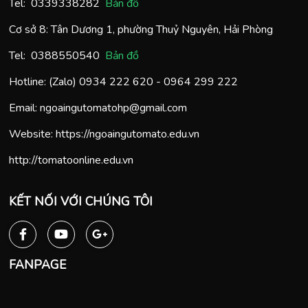
Tel:
0
339338282
Bản đồ
Cơ sở 8: Tân Dương 1, phường Thuỷ Nguyên, Hải Phòng
Tel:
0388550540
Bản đồ
Hotline: (Zalo)
0934 222 620
-
0964 299 222
Email:
ngoaingutomatohp@gmail.com
Website:
https://ngoaingutomato.edu.vn
http://tomatoonline.edu.vn
KẾT NỐI VỚI CHÚNG TÔI
FANPAGE