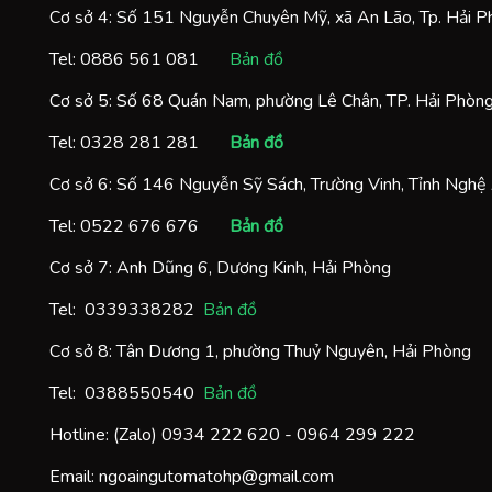
Cơ sở 4: Số 151 Nguyễn Chuyên Mỹ, xã An Lão, Tp. Hải 
Tel:
0886 561 081
Bản đồ
Cơ sở 5: Số 68 Quán Nam, phường Lê Chân, TP. Hải Phòn
Tel:
0328 281 281
Bản đồ
Cơ sở 6: Số 146 Nguyễn Sỹ Sách, Trường Vinh, Tỉnh Nghệ
Tel:
0522 676 676
Bản đồ
Cơ sở 7: Anh Dũng 6, Dương Kinh, Hải Phòng
Tel:
0
339338282
Bản đồ
Cơ sở 8: Tân Dương 1, phường Thuỷ Nguyên, Hải Phòng
Tel:
0388550540
Bản đồ
Hotline: (Zalo)
0934 222 620
-
0964 299 222
Email:
ngoaingutomatohp@gmail.com