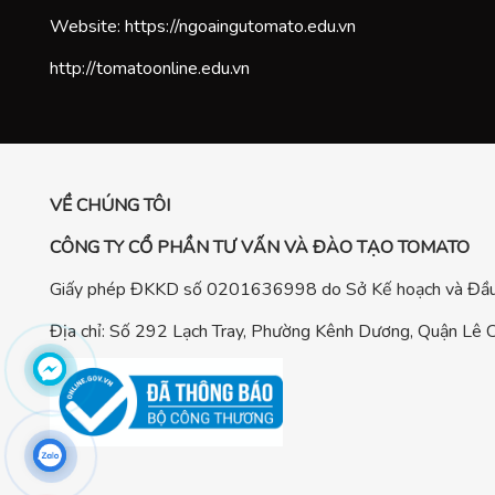
Website:
https://ngoaingutomato.edu.vn
http://tomatoonline.edu.vn
VỀ CHÚNG TÔI
CÔNG TY CỔ PHẦN TƯ VẤN VÀ ĐÀO TẠO TOMATO
Giấy phép ĐKKD số 0201636998 do Sở Kế hoạch và Đầu 
Địa chỉ: Số 292 Lạch Tray, Phường Kênh Dương, Quận Lê C