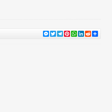
Messenger
Twitter
Telegram
Pinterest
WhatsApp
LinkedIn
Reddit
Share