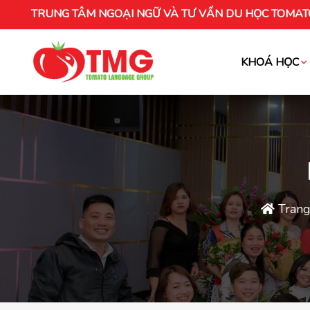
TRUNG TÂM NGOẠI NGỮ VÀ TƯ VẤN DU HỌC TOMAT
KHOÁ HỌC
Khóa học tiếng Việt cho người nước ng
Trang