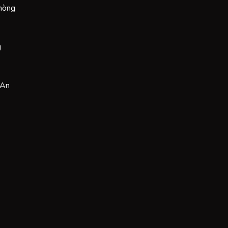
Phòng
g
 An