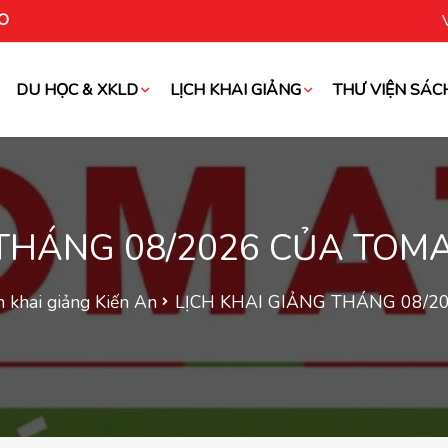
O
DU HỌC & XKLD
LỊCH KHAI GIẢNG
THƯ VIỆN SÁC
oài
 THÁNG 08/2026 CỦA TOMA
h khai giảng Kiến An
LỊCH KHAI GIẢNG THÁNG 08/2