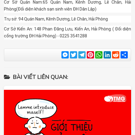
Cơ Sở Quán Nam:65 Quán Nam, Kênh Dương, Lê Chân, Hải
Phòng(Đối diện khách sạn sinh viên ĐH Dân Lập)
Trụ sở: 94 Quán Nam, Kênh Dương, Lê Chân, Hải Phòng
Cơ Sở Kiến An: 148 Phan Đăng Lưu, Kiến An, Hải Phòng ( Đối diện
cổng trường ĐH Hải Phòng) - 0225 3541288
Messenger
Twitter
Telegram
Pinterest
WhatsApp
LinkedIn
Reddit
Sha
BÀI VIẾT LIÊN QUAN: