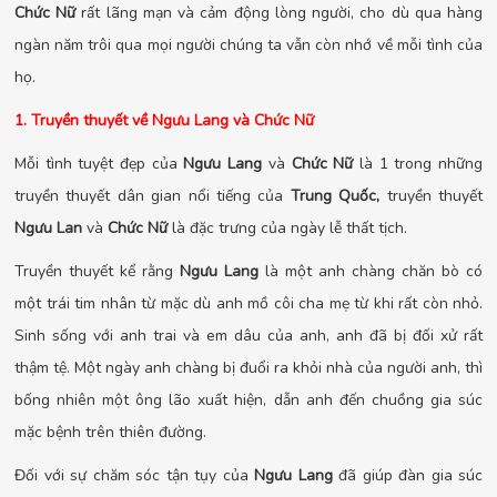
Chức Nữ
rất lãng mạn và cảm động lòng người, cho dù qua hàng
ngàn năm trôi qua mọi người chúng ta vẫn còn nhớ về mỗi tình của
họ.
1. Truyền thuyết về Ngưu Lang và Chức Nữ
Mỗi tình tuyệt đẹp của
Ngưu Lang
và
Chức Nữ
là 1 trong những
truyền thuyết dân gian nổi tiếng của
Trung Quốc,
truyền thuyết
Ngưu Lan
và
Chức Nữ
là đặc trưng của ngày lễ thất tịch.
Truyền thuyết kể rằng
Ngưu Lang
là một anh chàng chăn bò có
một trái tim nhân từ mặc dù anh mồ côi cha mẹ từ khi rất còn nhỏ.
Sinh sống với anh trai và em dâu của anh, anh đã bị đối xử rất
thậm tệ. Một ngày anh chàng bị đuổi ra khỏi nhà của người anh, thì
bống nhiên một ông lão xuất hiện, dẫn anh đến chuồng gia súc
mặc bệnh trên thiên đường.
Đối với sự chăm sóc tận tụy của
Ngưu Lang
đã giúp đàn gia súc