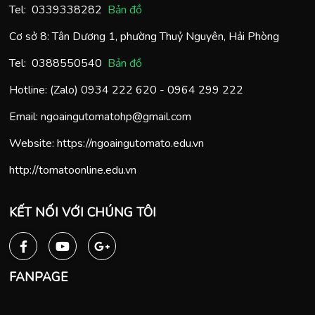
Tel:
0
339338282
Bản đồ
Cơ sở 8: Tân Dương 1, phường Thuỷ Nguyên, Hải Phòng
Tel:
0388550540
Bản đồ
Hotline: (Zalo)
0934 222 620
-
0964 299 222
Email:
ngoaingutomatohp@gmail.com
Website:
https://ngoaingutomato.edu.vn
http://tomatoonline.edu.vn
KẾT NỐI VỚI CHÚNG TÔI
FANPAGE