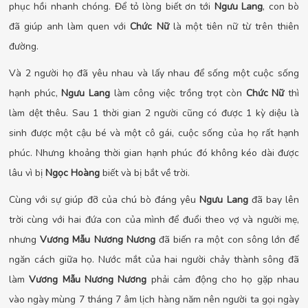
phục hồi nhanh chóng. Để tỏ lòng biết ơn tới
Ngưu Lang
, con bò
đã giúp anh làm quen với
Chức Nữ
là một tiên nữ từ trên thiên
đường.
Và 2 người họ đã yêu nhau và lấy nhau để sống một cuộc sống
hạnh phúc,
Ngưu Lang
làm công việc trồng trọt còn
Chức Nữ
thì
làm dệt thêu. Sau 1 thời gian 2 người cũng có được 1 kỳ diệu là
sinh được một cậu bé và một cô gái, cuộc sống của họ rất hạnh
phúc. Nhưng khoảng thời gian hạnh phúc đó không kéo dài được
lâu vì bị
Ngọc Hoàng
biết và bị bắt về trời.
Cùng với sự giúp đỡ của chú bò đáng yêu
Ngưu Lang
đã
bay lên
trời cùng với hai đứa con của mình để đuổi theo vợ và người mẹ,
nhưng
Vương Mẫu Nương Nương
đã biến ra một con sông lớn để
ngăn cách giữa họ. Nước mắt của hai người chảy thành sông đã
làm
Vương Mẫu Nương Nương
phải cảm động cho họ gặp nhau
vào ngày mùng 7 tháng 7 âm lịch hàng năm nên người ta gọi ngày