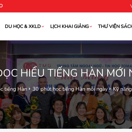
O
DU HỌC & XKLD
LỊCH KHAI GIẢNG
THƯ VIỆN SÁC
oài
ĐỌC HIỂU TIẾNG HÀN MỚI 
c tiếng Hàn
30 phút học tiếng Hàn mỗi ngày
Kỹ năng