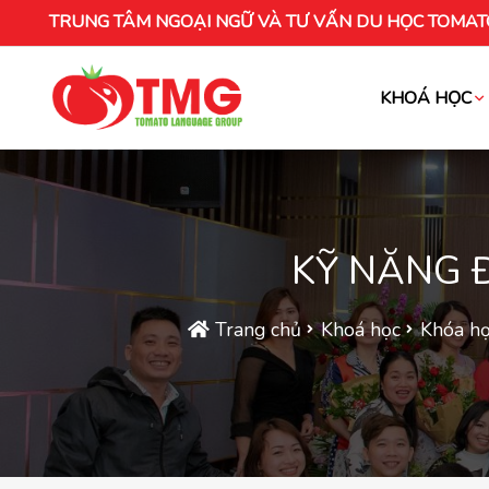
TRUNG TÂM NGOẠI NGỮ VÀ TƯ VẤN DU HỌC TOMAT
KHOÁ HỌC
Khóa học tiếng Việt cho người nước ng
KỸ NĂNG 
Trang chủ
Khoá học
Khóa họ