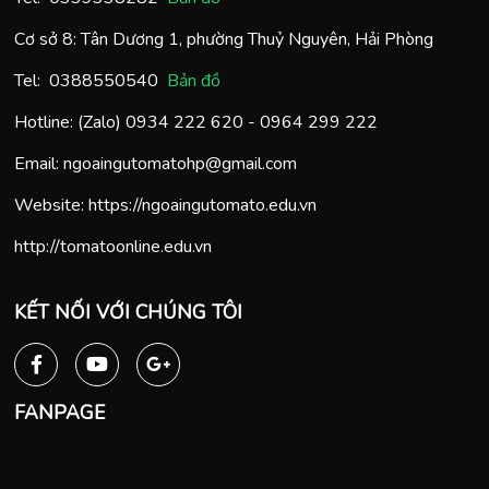
Cơ sở 8: Tân Dương 1, phường Thuỷ Nguyên, Hải Phòng
Tel:
0388550540
Bản đồ
Hotline: (Zalo)
0934 222 620
-
0964 299 222
Email:
ngoaingutomatohp@gmail.com
Website:
https://ngoaingutomato.edu.vn
http://tomatoonline.edu.vn
KẾT NỐI VỚI CHÚNG TÔI
FANPAGE