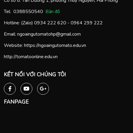
Cơ sở 8: Tân Dương 1, phường Thuỷ Nguyên, Hải Phòng
Tel:
0388550540
Bản đồ
Hotline: (Zalo)
0934 222 620
-
0964 299 222
Email:
ngoaingutomatohp@gmail.com
Website:
https://ngoaingutomato.edu.vn
http://tomatoonline.edu.vn
KẾT NỐI VỚI CHÚNG TÔI
FANPAGE