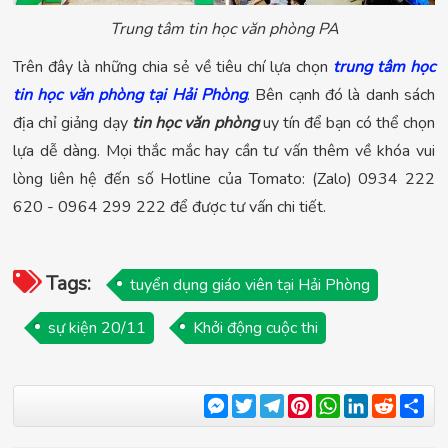
Trung tâm tin học văn phòng PA
Trên đây là những chia sẻ về tiêu chí lựa chọn
trung tâm học
tin học văn phòng tại Hải Phòng
. Bên cạnh đó là danh sách
địa chỉ giảng dạy
tin học văn phòng
uy tín để bạn có thể chọn
lựa dễ dàng. Mọi thắc mắc hay cần tư vấn thêm về khóa vui
lòng liên hệ đến số Hotline của Tomato: (Zalo) 0934 222
620 - 0964 299 222 để được tư vấn chi tiết.
Tags:
tuyển dụng giáo viên tại Hải Phòng
sự kiện 20/11
Khởi động cuộc thi
Messenger
Twitter
Telegram
Pinterest
WhatsApp
LinkedIn
Reddit
Sha