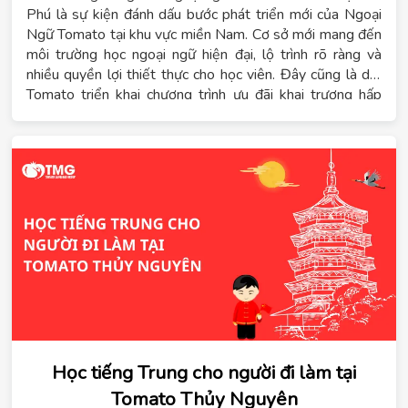
Phú là sự kiện đánh dấu bước phát triển mới của Ngoại
Ngữ Tomato tại khu vực miền Nam. Cơ sở mới mang đến
môi trường học ngoại ngữ hiện đại, lộ trình rõ ràng và
nhiều quyền lợi thiết thực cho học viên. Đây cũng là dịp
Tomato triển khai chương trình ưu đãi khai trương hấp
dẫn dành cho những học viên đăng ký sớm. Trong bối
cảnh nhu cầu học tiếng Trung, tiếng Hàn, tiếng Nhật,
tiếng Đức và tiếng Anh tại TPHCM ngày càng tăng, việc
Tomato mở cơ sở tại Tân Phú giúp học sinh, sinh viên,
phụ huynh và người đi làm có thêm lựa chọn học tập
thuận tiện hơn. Không chỉ tập trung vào giảng dạy,
Tomato còn xây dựng hệ sinh thái học tập gắn với định
hướng du học và phát triển năng lực ngoại ngữ lâu dài.
Học tiếng Trung cho người đi làm tại
Tomato Thủy Nguyên