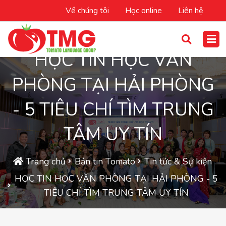
Về chúng tôi
Học online
Liên hệ
HỌC TIN HỌC VĂN
PHÒNG TẠI HẢI PHÒNG
- 5 TIÊU CHÍ TÌM TRUNG
TÂM UY TÍN
Trang chủ
Bản tin Tomato
Tin tức & Sự kiện
HỌC TIN HỌC VĂN PHÒNG TẠI HẢI PHÒNG - 5
TIÊU CHÍ TÌM TRUNG TÂM UY TÍN