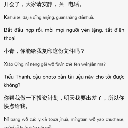
开会了，大家
请安静
，
电话
。
关上
K
ā
ihu
ì
 le, d
à
ji
ā
 q
ǐ
ng 
ā
nj
ì
ng, gu
ā
nsh
à
ng di
à
nhu
à
.
Bắt đầu họp rồi, mời mọi người yên lặng, tắt điện 
thoại.
小青，你能
给我复印这份文件吗
？
Xi
ǎ
o Q
ī
ng, n
ǐ
 n
é
ng g
ě
i w
ǒ
 f
ù
y
ì
n zh
è
 f
è
n w
é
nji
à
n ma?
Tiểu Thanh, cậu photo bản tài liệu này cho tôi được 
không?
你帮我做一下投
资计划，明天我要出差了，所以你
快点给我
。
N
ǐ
 b
ā
ng w
ǒ
 zu
ò
 y
ī
xi
à
 t
ó
uz
ī
 j
ì
hu
à
, m
í
ngti
ā
n w
ǒ
 y
à
o ch
ū
ch
ā
ile, 
su
ǒ
y
ǐ
 n
ǐ
 ku
à
i di
ǎ
n g
ě
i w
ǒ
.