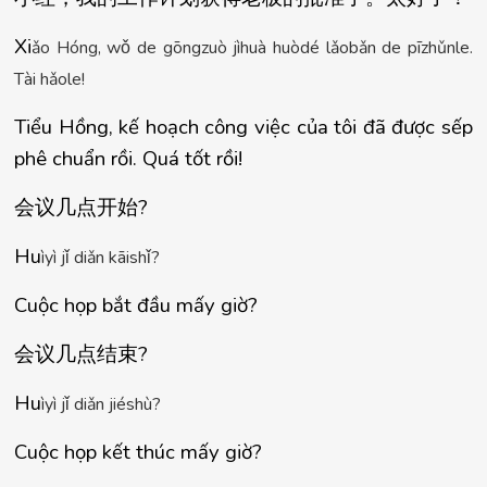
Xi
ǎ
o H
ó
ng, w
ǒ
 de g
ō
ngzu
ò
 j
ì
hu
à
 hu
ò
d
é
 l
ǎ
ob
ǎ
n de p
ī
zh
ǔ
nle. 
T
à
i h
ǎ
ole!
Tiểu Hồng, kế hoạch công việc của tôi đã được sếp 
phê chuẩn rồi. Quá tốt rồi!
会
议几点开
始
?
Hu
ì
y
ì
 j
ǐ
 di
ǎ
n k
ā
ish
ǐ
?
Cuộc họp bắt đầu mấy giờ?
会
议几点结
束
?
Hu
ì
y
ì
 j
ǐ
 di
ǎ
n ji
é
sh
ù
?
Cuộc họp kết thúc mấy giờ?