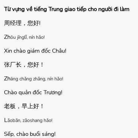
Từ vựng về tiếng Trung giao tiếp cho người đi làm
周
经理，您
好
!
Zh
ō
u j
ī
ngl
ǐ
, n
í
n h
ǎ
o!
Xin chào giám đốc Châu!
张厂长，您好
！
Zh
ā
ng ch
ǎ
ng zh
ǎ
ng, n
í
n h
ǎ
o!
Chào quản đốc Trương!
老板，早上好！
L
ǎ
ob
ǎ
n, z
ǎ
oshang h
ǎ
o!
Sếp, chào buổi sáng!