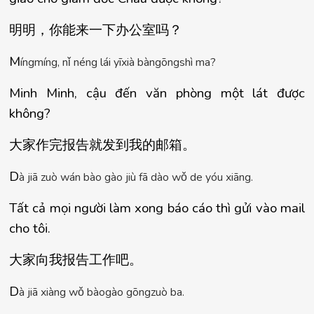
明明，你能来一下
办公室吗
？
M
í
ngm
í
ng, n
ǐ
 n
é
ng l
á
i y
ī
xi
à
 b
à
ng
ō
ngsh
ì
 ma?
Minh Minh, cậu đến văn phòng một lát được 
không?
大家作完
报告就发到我的邮箱
。
D
à
 ji
ā
 zu
ò
 w
á
n b
à
o g
à
o ji
ù
 f
ā
 d
à
o w
ǒ
 de y
ó
u xi
ā
ng.
Tất cả mọi người làm xong báo cáo thì gửi vào mail 
cho tôi.
大家向我
报告工作吧
。
D
à
 ji
ā
 xi
à
ng w
ǒ
 b
à
og
à
o g
ō
ngzu
ò
 ba.