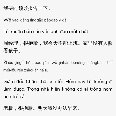
我要向
领导报告一
下
。
W
ǒ
 y
à
o xi
à
ng l
ǐ
ngd
ǎ
o b
à
og
à
o y
ī
xi
à
.
Tôi muốn báo cáo với lãnh đạo một chút.
周
经理，很抱歉，我今天不能上班。家里没有人照
看孩子
。
Zh
ō
u j
ī
ngl
ǐ
, h
ě
n b
à
oqi
à
n, w
ǒ
 j
ī
nti
ā
n b
ù
n
é
ng sh
à
ngb
ā
n. Ji
ā
l
ǐ
m
é
iy
ǒ
u r
é
n zh
à
ok
à
n h
á
izi.
Giám đốc Châu, thật xin lỗi. Hôm nay tôi không đi 
làm được. Trong nhà hiện không có ai trông nom 
bọn trẻ cả.
老板，很抱歉。明天我没
办法早来
。