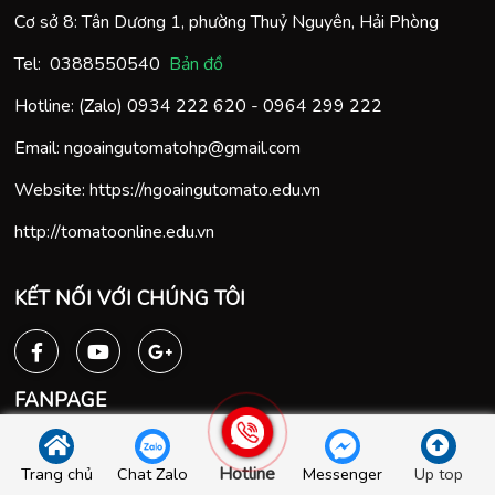
Cơ sở 8: Tân Dương 1, phường Thuỷ Nguyên, Hải Phòng
Tel:
0388550540
Bản đồ
Hotline: (Zalo)
0934 222 620
-
0964 299 222
Email:
ngoaingutomatohp@gmail.com
Website:
https://ngoaingutomato.edu.vn
http://tomatoonline.edu.vn
KẾT NỐI VỚI CHÚNG TÔI
FANPAGE
Hotline
Trang chủ
Chat Zalo
Messenger
Up top