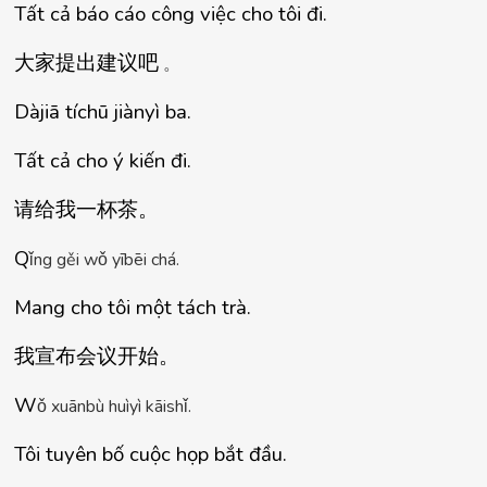
Tất cả báo cáo công việc cho tôi đi.
大家提出建
议
吧
。
Dàjiā tíchū jiànyì ba.
Tất cả cho ý kiến đi.
请给我一杯茶
。
Q
ǐ
ng g
ě
i w
ǒ
 y
ī
b
ē
i ch
á
.
Mang cho tôi một tách trà.
我宣布会
议开始
。
W
ǒ
 xu
ā
nb
ù
 hu
ì
y
ì
 k
ā
ish
ǐ
.
Tôi tuyên bố cuộc họp bắt đầu.