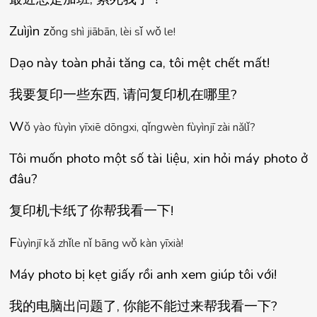
Zuìjìn z
ǒ
ng shì jiābān, lèi s
ǐ
 w
ǒ
 le!
Dạo này toàn phải tăng ca, tôi mệt chết mất!
我要复印一些
东
西
, 
请问复印机在哪
里
?
W
ǒ
 y
à
o f
ù
y
ì
n y
ī
xi
ē
 d
ō
ngxi, q
ǐ
ngw
è
n f
ù
y
ì
nj
ī
 z
à
i n
ǎ
l
ǐ
?
Tôi muốn photo một số tài liệu, xin hỏi máy photo ở 
đâu?
复印机卡
纸了你帮我看一
下
!
F
ù
y
ì
nj
ī
 k
ǎ
 zh
ǐ
le n
ǐ
 b
ā
ng w
ǒ
 k
à
n y
ī
xi
à
!
Máy photo bị kẹt giấy rồi anh xem giúp tôi với!
我的
电脑出问题
了
, 
你能不能
过来帮我看一
下
?