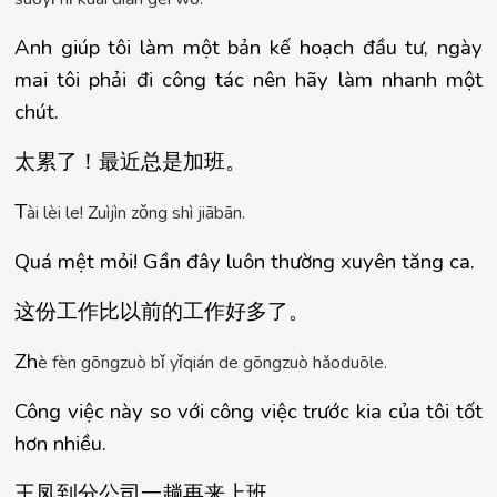
Anh giúp tôi làm một bản kế hoạch đầu tư, ngày 
mai tôi phải đi công tác nên hãy làm nhanh một 
chút.
太累了！最近
总是加班
。
T
à
i l
è
i le! Zu
ì
j
ì
n z
ǒ
ng sh
ì
 ji
ā
b
ā
n.
Quá mệt mỏi! Gần đây luôn thường xuyên tăng ca.
这份工作比以前的工作好多了
。
Zh
è
 f
è
n g
ō
ngzu
ò
 b
ǐ
 y
ǐ
qi
á
n de g
ō
ngzu
ò
 h
ǎ
odu
ō
le.
Công việc này so với công việc trước kia của tôi tốt 
hơn nhiều.
王
凤到分公司一趟再来上班
。