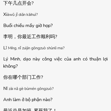
下午几点开会
?
Xi
à
w
ǔ
 j
ǐ
 di
ǎ
n k
ā
ihu
ì
?
Buổi chiều mấy giờ họp?
李明，你最近工作
顺利吗
?
L
ǐ
 M
í
ng, n
ǐ
 zu
ì
j
ì
n g
ō
ngzu
ò
 sh
ù
nl
ì
 ma?
Lý Minh, dạo này công việc của anh có thuận lợi 
không?
你在哪个部
门工
作
?
N
ǐ
 z
à
i n
ǎ
 g
è
 b
ù
m
é
n g
ō
ngzu
ò
?
Anh làm ở bộ phận nào?
最近
总是加
班
, 
累死我了！