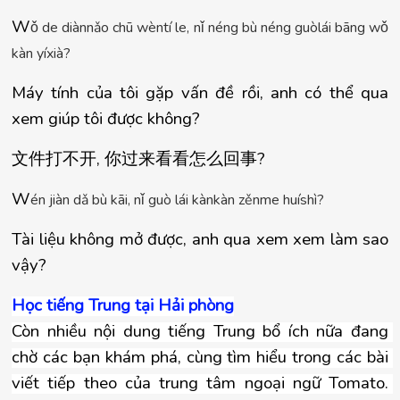
W
ǒ
 de diànn
ǎ
o chū wèntí le, n
ǐ
 néng bù néng guòlái bāng w
ǒ
kàn yíxià?
Máy tính của tôi gặp vấn đề rồi, anh có thể qua 
xem giúp tôi được không?
文件打不开
, 
你
过来看看怎么回
事
?
W
é
n ji
à
n d
ǎ
 b
ù
 k
ā
i, n
ǐ
 gu
ò
 l
á
i k
à
nk
à
n z
ě
nme hu
í
sh
ì
?
Tài liệu không mở được, anh qua xem xem làm sao 
vậy?
Học tiếng Trung tại Hải phòng
Còn nhiều nội dung tiếng Trung bổ ích nữa đang 
chờ các bạn khám phá, cùng tìm hiểu trong các bài 
viết tiếp theo của trung tâm ngoại ngữ Tomato. 