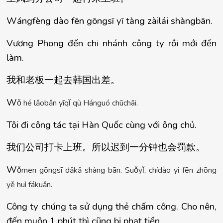
Wángfèng dào fēn gōngsī yī tàng zàilái shàngbān.
Vương Phong đến chi nhánh công ty rồi mới đến 
làm.
我和老板一起去
韩国出差
。
W
ǒ
 h
é
 l
ǎ
ob
ǎ
n y
ī
q
ǐ
 q
ù
 H
á
ngu
ó
 ch
ū
ch
ā
i.
Tôi đi công tác tại Hàn Quốc cùng với ông chủ.
我
们公司打卡上班。所以迟到一分钟也会罚款
。
W
ǒ
men g
ō
ngs
ī
 d
ǎ
k
ǎ
 sh
à
ng b
ā
n. Su
ǒ
y
ǐ
, ch
í
d
à
o yi f
ē
n zh
ō
ng 
y
ě
 hu
ì
 f
á
ku
ǎ
n.
Công ty chúng ta sử dụng thẻ chấm công. Cho nên, 
đến muộn 1 phút thì cũng bị phạt tiền.