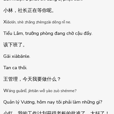
小林，社
长正在等你呢
。
Xi
ǎ
ol
í
n, sh
è
 zh
ǎ
ng zh
è
ngz
à
i d
ě
ng n
ǐ
 ne.
Tiểu Lâm, trưởng phòng đang chờ cậu đấy.
该下班了
。
Gāi xiàbānle.
Tan ca thôi.
王管理，今天我要做什么？
W
á
ng gu
ǎ
nl
ǐ
, j
ī
nti
ā
n w
ǒ
 y
à
o zu
ò
 sh
é
nme?
Quản lý Vương, hôm nay tôi phải làm những gì?
小
红，我的工作计划获得老板的批准了。太好了
！