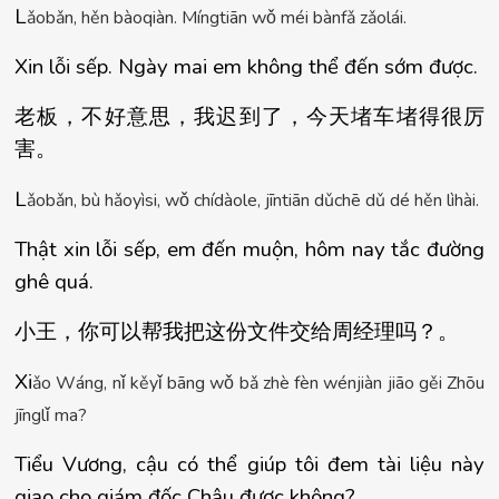
L
ǎ
ob
ǎ
n, h
ě
n b
à
oqi
à
n. M
í
ngti
ā
n w
ǒ
 m
é
i b
à
nf
ǎ
 z
ǎ
ol
á
i.
Xin lỗi sếp. Ngày mai em không thể đến sớm được.
老板，不好意思，我
迟到了，今天堵车堵得很厉
害
。
L
ǎ
ob
ǎ
n, b
ù
 h
ǎ
oy
ì
si, w
ǒ
 ch
í
d
à
ole, j
ī
nti
ā
n d
ǔ
ch
ē
 d
ǔ
 d
é
 h
ě
n l
ì
h
à
i.
Thật xin lỗi sếp, em đến muộn, hôm nay tắc đường 
ghê quá.
小王，你可以帮我把
这份文件交给周经理吗？
。
Xi
ǎ
o W
á
ng, n
ǐ
 k
ě
y
ǐ
 b
ā
ng w
ǒ
 b
ǎ
 zh
è
 f
è
n w
é
nji
à
n ji
ā
o g
ě
i Zh
ō
u 
j
ī
ngl
ǐ
 ma?
Tiểu Vương, cậu có thể giúp tôi đem tài liệu này 
giao cho giám đốc Châu được không?