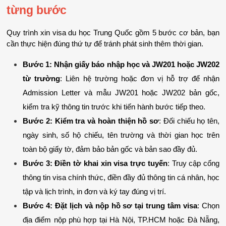
từng bước
Quy trình xin visa du học Trung Quốc gồm 5 bước cơ bản, bạn 
cần thực hiện đúng thứ tự để tránh phát sinh thêm thời gian.
Bước 1: Nhận giấy báo nhập học và JW201 hoặc JW202 
từ trường
: Liên hệ trường hoặc đơn vị hỗ trợ để nhận 
Admission Letter và mẫu JW201 hoặc JW202 bản gốc, 
kiểm tra kỹ thông tin trước khi tiến hành bước tiếp theo.
Bước 2: Kiểm tra và hoàn thiện hồ sơ
: Đối chiếu họ tên, 
ngày sinh, số hộ chiếu, tên trường và thời gian học trên 
toàn bộ giấy tờ, đảm bảo bản gốc và bản sao đầy đủ.
Bước 3: Điền tờ khai xin visa trực tuyến
: Truy cập cổng 
thông tin visa chính thức, điền đầy đủ thông tin cá nhân, học 
tập và lịch trình, in đơn và ký tay đúng vị trí.
Bước 4: Đặt lịch và nộp hồ sơ tại trung tâm visa
: Chọn 
địa điểm nộp phù hợp tại Hà Nội, TP.HCM hoặc Đà Nẵng, 