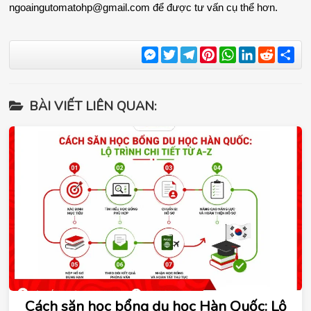
ngoaingutomatohp@gmail.com
 để được tư vấn cụ thể hơn.
Messenger
Twitter
Telegram
Pinterest
WhatsApp
LinkedIn
Reddit
Sha
BÀI VIẾT LIÊN QUAN:
Cách săn học bổng du học Hàn Quốc: Lộ