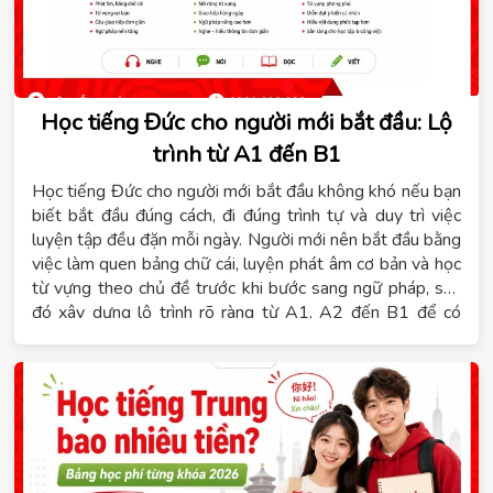
Học tiếng Đức cho người mới bắt đầu: Lộ
trình từ A1 đến B1
Học tiếng Đức cho người mới bắt đầu không khó nếu bạn
biết bắt đầu đúng cách, đi đúng trình tự và duy trì việc
luyện tập đều đặn mỗi ngày. Người mới nên bắt đầu bằng
việc làm quen bảng chữ cái, luyện phát âm cơ bản và học
từ vựng theo chủ đề trước khi bước sang ngữ pháp, sau
đó xây dựng lộ trình rõ ràng từ A1, A2 đến B1 để có
mục tiêu cụ thể cho từng giai đoạn. Nội dung dưới đây sẽ
giúp bạn giải đáp tiếng Đức có khó không, học B1 mất
bao lâu và cách lựa chọn hình thức học phù hợp. Đồng
thời, Hệ thống giáo dục Tomato sẽ chia sẻ những kinh
nghiệm thực tế giúp bạn học tiếng Đức hiệu quả ngay từ
những bước đầu tiên.