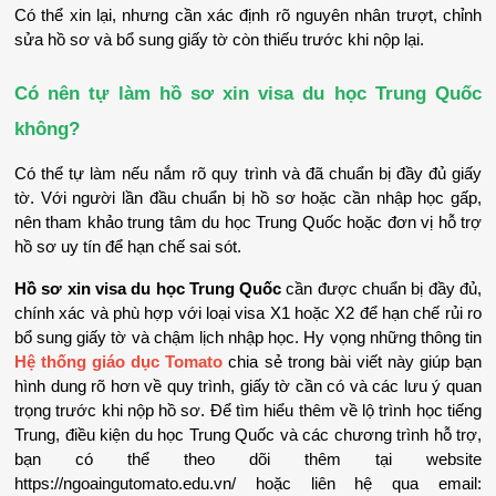
Có thể xin lại, nhưng cần xác định rõ nguyên nhân trượt, chỉnh 
sửa hồ sơ và bổ sung giấy tờ còn thiếu trước khi nộp lại.
Có nên tự làm hồ sơ xin visa du học Trung Quốc 
không?
Có thể tự làm nếu nắm rõ quy trình và đã chuẩn bị đầy đủ giấy 
tờ. Với người lần đầu chuẩn bị hồ sơ hoặc cần nhập học gấp, 
nên tham khảo trung tâm du học Trung Quốc hoặc đơn vị hỗ trợ 
hồ sơ uy tín để hạn chế sai sót.
Hồ sơ xin visa du học Trung Quốc
 cần được chuẩn bị đầy đủ, 
chính xác và phù hợp với loại visa X1 hoặc X2 để hạn chế rủi ro 
bổ sung giấy tờ và chậm lịch nhập học. Hy vọng những thông tin 
Hệ thống giáo dục Tomato
 chia sẻ trong bài viết này giúp bạn 
hình dung rõ hơn về quy trình, giấy tờ cần có và các lưu ý quan 
trọng trước khi nộp hồ sơ. Để tìm hiểu thêm về lộ trình học tiếng 
Trung, điều kiện du học Trung Quốc và các chương trình hỗ trợ, 
bạn có thể theo dõi thêm tại website 
https://ngoaingutomato.edu.vn/ hoặc liên hệ qua email: 