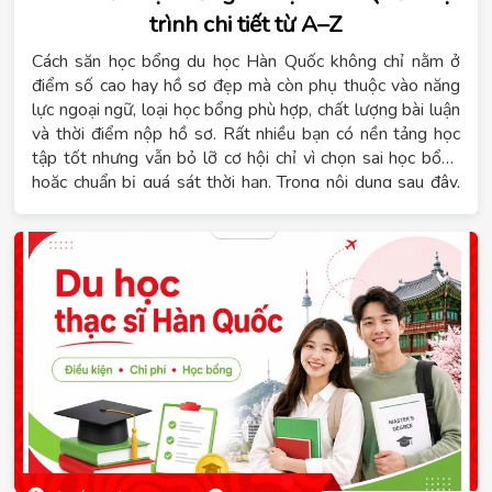
trình chi tiết từ A–Z
Cách săn học bổng du học Hàn Quốc không chỉ nằm ở
điểm số cao hay hồ sơ đẹp mà còn phụ thuộc vào năng
lực ngoại ngữ, loại học bổng phù hợp, chất lượng bài luận
và thời điểm nộp hồ sơ. Rất nhiều bạn có nền tảng học
tập tốt nhưng vẫn bỏ lỡ cơ hội chỉ vì chọn sai học bổng
hoặc chuẩn bị quá sát thời hạn. Trong nội dung sau đây,
Hệ thống giáo dục Tomato sẽ giúp bạn hiểu rõ các loại
học bổng, điều kiện cần đáp ứng, lộ trình chuẩn bị theo
từng giai đoạn, cách hoàn thiện hồ sơ, kinh nghiệm phỏng
vấn và những lỗi thường gặp cần tránh để tăng cơ hội
được cấp học bổng.