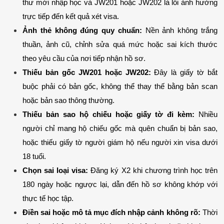
thư mời nhập học và JW201 hoặc JW202 là lỗi ảnh hưởng 
trực tiếp đến kết quả xét visa.
Ảnh thẻ không đúng quy chuẩn:
 Nền ảnh không trắng 
thuần, ảnh cũ, chỉnh sửa quá mức hoặc sai kích thước 
theo yêu cầu của nơi tiếp nhận hồ sơ.
Thiếu bản gốc JW201 hoặc JW202:
 Đây là giấy tờ bắt 
buộc phải có bản gốc, không thể thay thế bằng bản scan 
hoặc bản sao thông thường.
Thiếu bản sao hộ chiếu hoặc giấy tờ đi kèm:
 Nhiều 
người chỉ mang hộ chiếu gốc mà quên chuẩn bị bản sao, 
hoặc thiếu giấy tờ người giám hộ nếu người xin visa dưới 
18 tuổi.
Chọn sai loại visa:
 Đăng ký X2 khi chương trình học trên 
180 ngày hoặc ngược lại, dẫn đến hồ sơ không khớp với 
thực tế học tập.
Điền sai hoặc mô tả mục đích nhập cảnh không rõ:
 Thời 