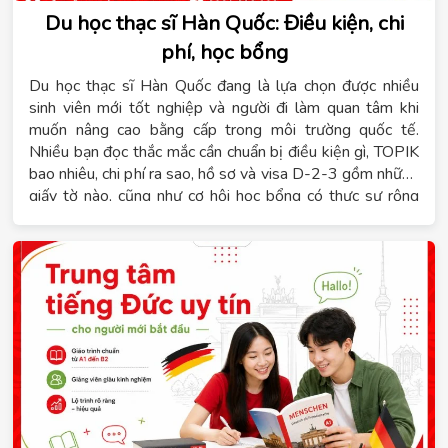
Du học thạc sĩ Hàn Quốc: Điều kiện, chi
phí, học bổng
Du học thạc sĩ Hàn Quốc đang là lựa chọn được nhiều
sinh viên mới tốt nghiệp và người đi làm quan tâm khi
muốn nâng cao bằng cấp trong môi trường quốc tế.
Nhiều bạn đọc thắc mắc cần chuẩn bị điều kiện gì, TOPIK
bao nhiêu, chi phí ra sao, hồ sơ và visa D-2-3 gồm những
giấy tờ nào, cũng như cơ hội học bổng có thực sự rộng
mở hay không. Hệ thống giáo dục Tomato sẽ tổng hợp
đầy đủ những thông tin này để bạn có cái nhìn rõ ràng
trước khi xây dựng lộ trình phù hợp với năng lực học tập
và ngân sách cá nhân.