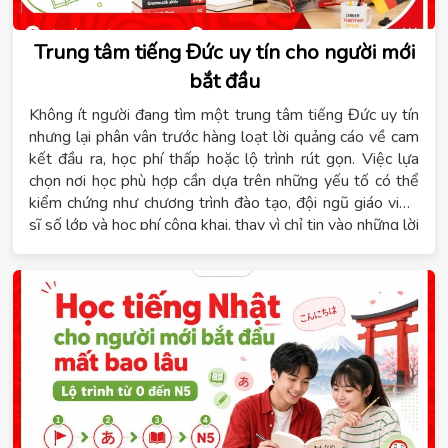
Trung tâm tiếng Đức uy tín cho người mới
bắt đầu
Không ít người đang tìm một trung tâm tiếng Đức uy tín
nhưng lại phân vân trước hàng loạt lời quảng cáo về cam
kết đầu ra, học phí thấp hoặc lộ trình rút gọn. Việc lựa
chọn nơi học phù hợp cần dựa trên những yếu tố có thể
kiểm chứng như chương trình đào tạo, đội ngũ giáo viên,
sĩ số lớp và học phí công khai, thay vì chỉ tin vào những lời
hứa chung chung. Hệ thống giáo dục Tomato xây dựng
chương trình tiếng Đức theo từng cấp độ từ A1 đến B1,
phù hợp với người mới bắt đầu, người học để du học nghề
hoặc người đi làm cần chứng chỉ. Nội dung dưới đây sẽ
giúp bạn nắm rõ tiêu chí đánh giá một trung tâm tiếng
Đức, lộ trình học phù hợp, thời gian đạt B1 và các hình
thức học đang được áp dụng hiện nay.