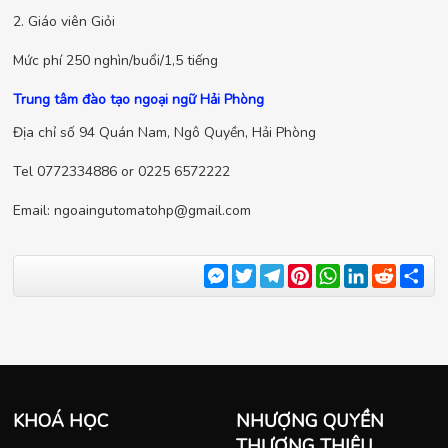
2. Giáo viên Giỏi
Mức phí 250 nghìn/buổi/1,5 tiếng
Trung tâm đào tạo ngoại ngữ Hải Phòng
Địa chỉ số 94 Quán Nam, Ngô Quyền, Hải Phòng
Tel 0772334886 or 0225
6572222
Email:
ngoaingutomatohp@gmail.com
Messenger
Twitter
Telegram
Pinterest
WhatsApp
LinkedIn
Reddit
Sha
KHOÁ HỌC
NHƯỢNG QUYỀN
THƯƠNG THIỆU