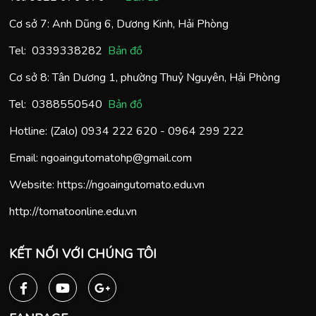
Cơ sở 7: Anh Dũng 6, Dương Kinh, Hải Phòng
Tel:
0
339338282
Bản đồ
Cơ sở 8: Tân Dương 1, phường Thuỷ Nguyên, Hải Phòng
Tel:
0388550540
Bản đồ
Hotline: (Zalo)
0934 222 620
-
0964 299 222
Email:
ngoaingutomatohp@gmail.com
Website:
https://ngoaingutomato.edu.vn
http://tomatoonline.edu.vn
KẾT NỐI VỚI CHÚNG TÔI