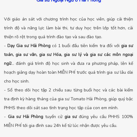
Gia sư Ngoại Ngữ ở Hải Phòng
Với giáo án sát với chương trình học của học viên, giúp cải thiện
trình độ và năng lực làm bài thi, tư duy học trên lớp tốt hơn, cải
thiện rõ rệt trong quá trình đào tạo và sau đào tạo.
-
Dạy Gia sư Hải Phòng
có 1 buổi đầu tiên kiểm tra đối với
gia sư
toán, gia sư văn, gia sư Hóa, gia sư lý và gia sư các môn ngoại
ngữ
... đánh giá trình độ học sinh và đưa ra phương pháp, lên kế
hoạch giảng dạy hoàn toàn MIỄN PHÍ trước quá trình gia sư lâu dài
cho học sinh.
- Sổ theo dõi học tập 2 chiều sau từng buổi học và các bài kiểm
tra định kỳ hàng tháng của gia sư Tomato Hải Phòng, giúp quý bậc
PHHS theo dõi sát sao tình trạng học tập của con em mình.
-
Gia sư Hải Phòng
tuyển cử
gia sư
đúng yêu cầu PHHS 100%
MIỄN PHÍ tới gia đình sau 24h kể từ lúc nhận được yêu cầu.