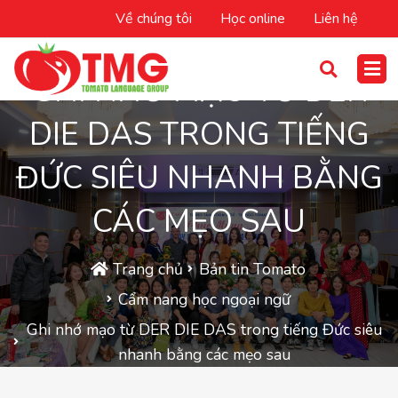
Về chúng tôi
Học online
Liên hệ
GHI NHỚ MẠO TỪ DER
DIE DAS TRONG TIẾNG
ĐỨC SIÊU NHANH BẰNG
CÁC MẸO SAU
Trang chủ
Bản tin Tomato
Cẩm nang học ngoại ngữ
Ghi nhớ mạo từ DER DIE DAS trong tiếng Đức siêu
nhanh bằng các mẹo sau