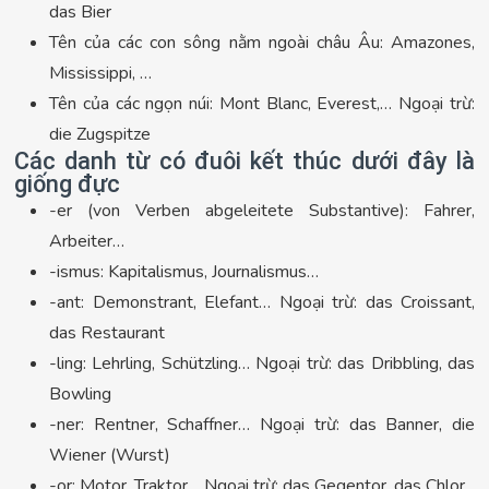
das Bier
Tên của các con sông nằm ngoài châu Âu: Amazones,
Mississippi, …
Tên của các ngọn núi: Mont Blanc, Everest,… Ngoại trừ:
die Zugspitze
Các danh từ có đuôi kết thúc dưới đây là
giống đực
-er (von Verben abgeleitete Substantive): Fahrer,
Arbeiter…
-ismus: Kapitalismus, Journalismus…
-ant: Demonstrant, Elefant… Ngoại trừ: das Croissant,
das Restaurant
-ling: Lehrling, Schützling… Ngoại trừ: das Dribbling, das
Bowling
-ner: Rentner, Schaffner… Ngoại trừ: das Banner, die
Wiener (Wurst)
-or: Motor, Traktor… Ngoại trừ: das Gegentor, das Chlor