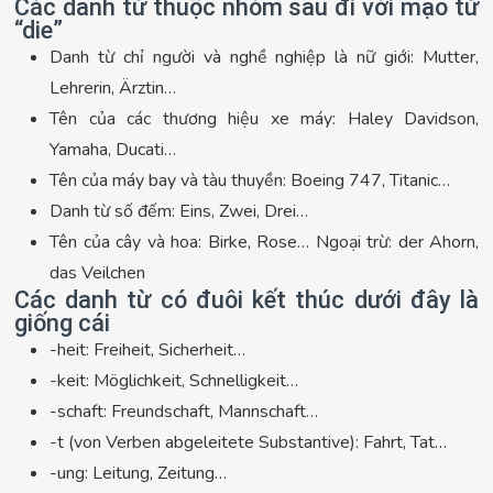
Các danh từ thuộc nhóm sau đi với mạo từ
“die”
Danh từ chỉ người và nghề nghiệp là nữ giới: Mutter,
Lehrerin, Ärztin…
Tên của các thương hiệu xe máy: Haley Davidson,
Yamaha, Ducati…
Tên của máy bay và tàu thuyền: Boeing 747, Titanic…
Danh từ số đếm: Eins, Zwei, Drei…
Tên của cây và hoa: Birke, Rose… Ngoại trừ: der Ahorn,
das Veilchen
Các danh từ có đuôi kết thúc dưới đây là
giống cái
-heit: Freiheit, Sicherheit…
-keit: Möglichkeit, Schnelligkeit…
-schaft: Freundschaft, Mannschaft…
-t (von Verben abgeleitete Substantive): Fahrt, Tat…
-ung: Leitung, Zeitung…