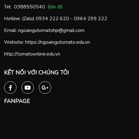
Tel:
0388550540
Bản đồ
Hotline: (Zalo)
0934 222 620
-
0964 299 222
Email:
ngoaingutomatohp@gmail.com
Website:
https://ngoaingutomato.edu.vn
http://tomatoonline.edu.vn
KẾT NỐI VỚI CHÚNG TÔI
FANPAGE