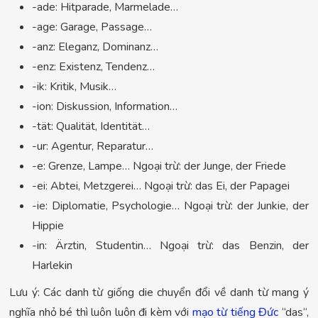
-ade: Hitparade, Marmelade…
-age: Garage, Passage…
-anz: Eleganz, Dominanz…
-enz: Existenz, Tendenz…
-ik: Kritik, Musik…
-ion: Diskussion, Information…
-tät: Qualität, Identität…
-ur: Agentur, Reparatur…
-e: Grenze, Lampe… Ngoại trừ: der Junge, der Friede
-ei: Abtei, Metzgerei… Ngoại trừ: das Ei, der Papagei
-ie: Diplomatie, Psychologie… Ngoại trừ: der Junkie, der
Hippie
-in: Ärztin, Studentin… Ngoại trừ: das Benzin, der
Harlekin
Lưu ý: Các danh từ giống die chuyển đổi về danh từ mang ý
nghĩa nhỏ bé thì luôn luôn đi kèm với
mạo từ tiếng Đức
“das“,