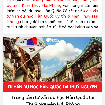
Bạn đang tìm
trung tâm tư vấn du học Hàn Quốc 
uy tín ở Kiến Thuỵ Hải Phòng
 với mong muốn tìm 
kiếm cơ hội du học Hàn Quốc. Có rất nhiều 
địa chỉ 
tư vấn du học Hàn Quốc uy tín ở Kiến Thuỵ Hải 
Phòng
 nhưng để tìm ra một nơi có lộ trình rõ ràng, 
quy trình chuyên nghiệp, tỷ lễ đỗ học bổng và visa 
cao thì không hề nhiều. Các bạn có thể tham khảo 
một số 
nơi tư vấn du học Hàn Quốc uy tín ở Kiến 
Thuỵ Hải Phòng
 trong bài viết dưới đây của trung 
tâm tư vấn du học Hàn Quốc Tomato.
Trung tâm tư vấn du học Hàn Quốc tại
Thuỷ Nguyên Hải Phòng