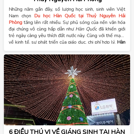
Những năm gần đây, số lượng học sinh, sinh viên Việt
Nam chọn
Du học Hàn Quốc tại Thuỷ Nguyên Hải
Phòng
tăng lên rất nhiều. Sự phủ sóng của nền văn hóa
đại chúng vô cùng hấp dẫn như
Hàn Quốc
đã khiến giới
trẻ ngày càng yêu thích đất nước này. Cùng với thế mạnh
về kinh tế, sự phát triển của giáo dục, chi phí hợp lý,
Hàn
Quốc
được lựa chọn trong danh sách “quốc gia đáng du
học” của nhiều bạn trẻ Việt Nam. Bởi vậy hãy cùng tìm
hiểu chương trình du học tại Tomato Thuỷ Nguyên Hải
Phòng dưới đây :
6 ĐIỀU THÚ VỊ VỀ GIÁNG SINH TẠI HÀN