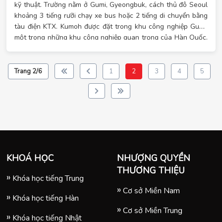
kỹ thuật. Trường nằm ở Gumi, Gyeongbuk, cách thủ đô Seoul
khoảng 3 tiếng rưỡi chạy xe bus hoặc 2 tiếng di chuyển bằng
tàu điện KTX. Kumoh được đặt trong khu công nghiệp Gumi,
một trong những khu công nghiệp quan trọng của Hàn Quốc.
Chính vì vậy, sinh viên sẽ có nhiều cơ hội học hỏi khi học tại
ngôi trường này
Trang 2/6
1
2
3
4
5
KHOÁ HỌC
NHƯỢNG QUYỀN
THƯƠNG THIỆU
Khóa học tiếng Trung
Cơ sở Miền Nam
Khóa học tiếng Hàn
Cơ sở Miền Trung
Khóa học tiếng Nhật