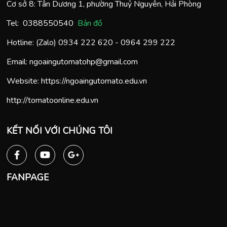
Cơ sở 8: Tân Dương 1, phường Thuỷ Nguyên, Hải Phòng
Tel:
0388550540
Bản đồ
Hotline: (Zalo)
0934 222 620
-
0964 299 222
Email:
ngoaingutomatohp@gmail.com
Website:
https://ngoaingutomato.edu.vn
http://tomatoonline.edu.vn
KẾT NỐI VỚI CHÚNG TÔI
FANPAGE