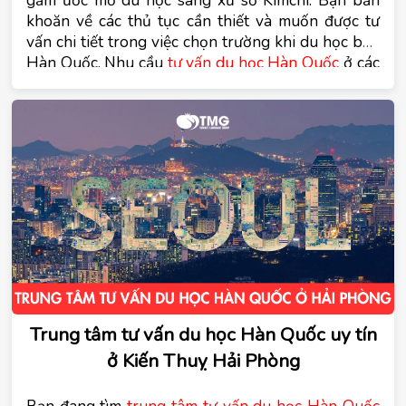
khoăn về các thủ tục cần thiết và muốn được tư 
vấn chi tiết trong việc chọn trường khi du học bên 
Hàn Quốc. Nhu cầu
 tư vấn du học Hàn Quốc
 ở các 
địa phương của Hải Phòng trong đó có Kiến Thụy 
vì sao ngày một tăng. Cùng tìm hiểu những nội 
dung trên trong bài viết dưới đây của trung tâm tư 
vấn du học Hàn Quốc Tomato
Trung tâm tư vấn du học Hàn Quốc uy tín
ở Kiến Thuỵ Hải Phòng