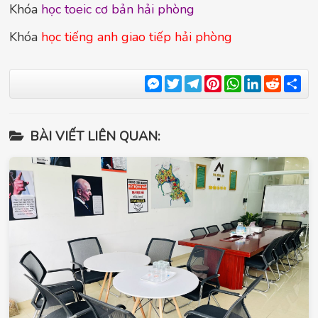
Khóa
học toeic cơ bản hải phòng
Khóa
học tiếng anh giao tiếp hải phòng
Messenger
Twitter
Telegram
Pinterest
WhatsApp
LinkedIn
Reddit
Sha
BÀI VIẾT LIÊN QUAN: