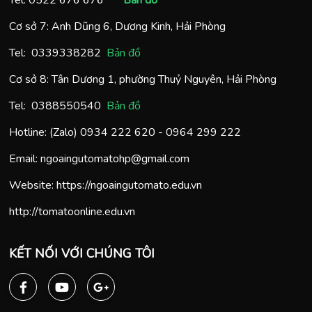
Tel:
0522 676 676
Bản đồ
Cơ sở 7: Anh Dũng 6, Dương Kinh, Hải Phòng
Tel:
0
339338282
Bản đồ
Cơ sở 8: Tân Dương 1, phường Thuỷ Nguyên, Hải Phòng
Tel:
0388550540
Bản đồ
Hotline: (Zalo)
0934 222 620
-
0964 299 222
Email:
ngoaingutomatohp@gmail.com
Website:
https://ngoaingutomato.edu.vn
http://tomatoonline.edu.vn
KẾT NỐI VỚI CHÚNG TÔI