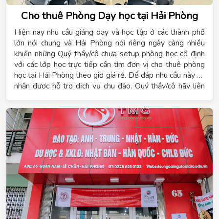
Cho thuê Phòng Dạy học tại Hải Phòng
Hiện nay nhu cầu giảng dạy và học tập ở các thành phố
lớn nói chung và Hải Phòng nói riêng ngày càng nhiều
khiến những Quý thầy/cô chưa setup phòng học cố định
với các lớp học trực tiếp cần tìm đơn vị
cho thuê phòng
học tại Hải Phòng theo giờ giá rẻ
. Để đáp nhu cầu này và
nhận được hỗ trợ dịch vụ chu đáo, Quý thầy/cô hãy liên
hệ ngay
0942769666
– Chúng tôi cam kết chi phí cho
thuê phòng học theo giờ với mức giá tốt nhất và đạt
chuẩn yêu cầu về thiết bị đào tạo nghề
.