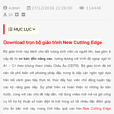
Admin
27/12/2016 22:26:00
114446
16
MỤC LỤC
New Cutting Edge
Download trọn bộ giáo trình
Bộ giáo trình này dành cho đối tượng sinh viên và người lớn, bao gồm 6
cấp độ từ
cơ bản đến nâng cao
, tương dương với trình độ ngoại ngữ từ
A1 – C1 theo khung tham chiếu Châu Âu (CEFR). Bộ giáo trình đã trở
nên rất phổ biến với phương pháp đặc trưng là tiếp cận ngôn ngữ dựa
trên bối cảnh giao tiếp thực tế, thúc đẩy học viên chủ động luyện tập
các kỹ năng giao tiếp. Sự phát triển và hoàn thiện từ những ấn bản
trước, cùng với các chủ đề hấp dẫn, nội dung video mới mẻ và gói công
cụ hỗ trợ kỹ thuật số toàn diện là một trong số rất nhiều đặc điểm giúp
cho ấn bản mới này mang tính hiệu quả cao hơn.
New Cutting Edge