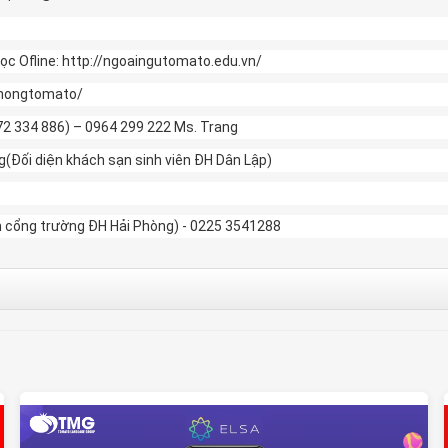
ọc Ofline: http://ngoaingutomato.edu.vn/
phongtomato/
772 334 886) – 0964 299 222 Ms. Trang
Đối diện khách sạn sinh viên ĐH Dân Lập)
ện cổng trường ĐH Hải Phòng) - 0225 3541288