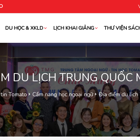
O
DU HỌC & XKLD
LỊCH KHAI GIẢNG
THƯ VIỆN SÁC
oài
ỂM DU LỊCH TRUNG QUỐC
tin Tomato
Cẩm nang học ngoại ngữ
Địa điểm du lịc