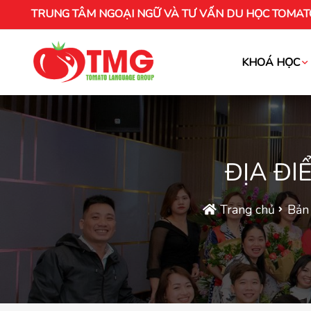
TRUNG TÂM NGOẠI NGỮ VÀ TƯ VẤN DU HỌC TOMAT
KHOÁ HỌC
Khóa học tiếng Việt cho người nước ng
ĐỊA ĐI
Trang chủ
Bản 