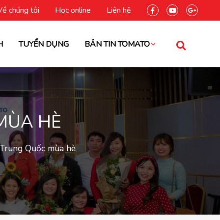
Về chúng tôi
Học online
Liên hệ
H
TUYỂN DỤNG
BẢN TIN TOMATO
 MÙA HÈ
h Trung Quốc mùa hè