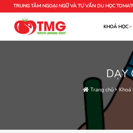
TRUNG TÂM NGOẠI NGỮ VÀ TƯ VẤN DU HỌC TOMAT
KHOÁ HỌC
Khóa học tiếng Việt cho người nước ng
DẠY 
Trang chủ
Khoá 