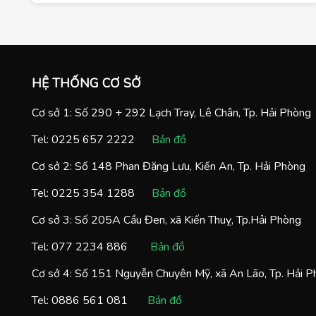
sư tiếng hàn trung cấp Hải Phòng, dạy kèm tiếng hàn
tại Nhà ở hải phòng.
HỆ THỐNG CƠ SỞ
Cơ sở 1: Số 290 + 292 Lạch Tray, Lê Chân, Tp. Hải Phòng
Tel:
0225 657 2222
Bản đồ
Cơ sở 2: Số 148 Phan Đăng Lưu, Kiến An, Tp. Hải Phòng
Tel:
0225 354 1288
Bản đồ
Cơ sở 3: Số 205A Cầu Đen, xã Kiến Thuỵ, Tp.Hải Phòng
Tel:
077 2234 886
Bản đồ
Cơ sở 4: Số 151 Nguyễn Chuyên Mỹ, xã An Lão, Tp. Hải 
Tel:
0886 561 081
Bản đồ