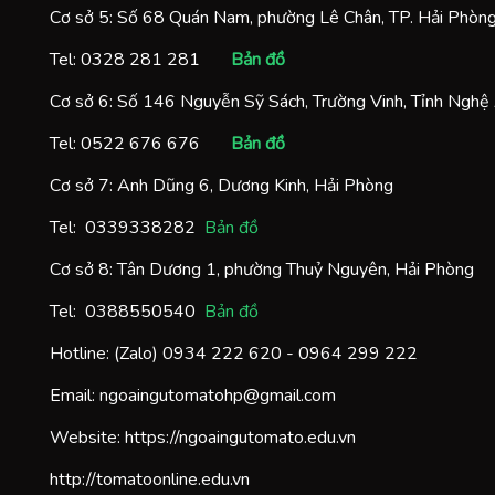
Cơ sở 5: Số 68 Quán Nam, phường Lê Chân, TP. Hải Phòn
Tel:
0328 281 281
Bản đồ
Cơ sở 6: Số 146 Nguyễn Sỹ Sách, Trường Vinh, Tỉnh Nghệ
Tel:
0522 676 676
Bản đồ
Cơ sở 7: Anh Dũng 6, Dương Kinh, Hải Phòng
Tel:
0
339338282
Bản đồ
Cơ sở 8: Tân Dương 1, phường Thuỷ Nguyên, Hải Phòng
Tel:
0388550540
Bản đồ
Hotline: (Zalo)
0934 222 620
-
0964 299 222
Email:
ngoaingutomatohp@gmail.com
Website:
https://ngoaingutomato.edu.vn
http://tomatoonline.edu.vn