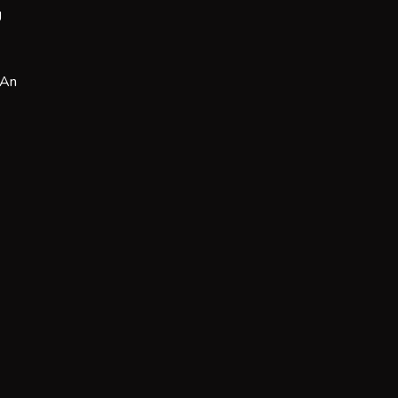
g
 An