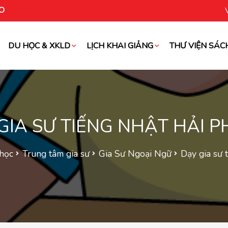
O
DU HỌC & XKLD
LỊCH KHAI GIẢNG
THƯ VIỆN SÁC
oài
GIA SƯ TIẾNG NHẬT HẢI 
học
Trung tâm gia sư
Gia Sư Ngoại Ngữ
Dạy gia sư 