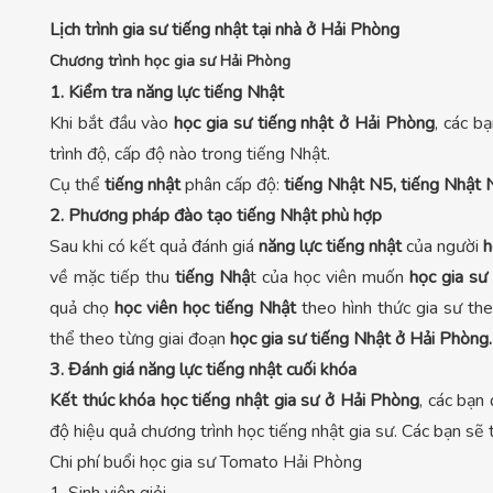
Lịch trình gia sư tiếng nhật tại nhà ở Hải Phòng
Chương trình học gia sư Hải Phòng
1. Kiểm tra năng lực tiếng Nhật
Khi bắt đầu vào
học gia sư tiếng nhật ở Hải Phòng
, các b
trình độ, cấp độ nào trong tiếng Nhật.
Cụ thể
tiếng nhật
phân cấp độ:
tiếng Nhật N5, tiếng Nhật 
2. Phương pháp đào tạo tiếng Nhật phù hợp
Sau khi có kết quả đánh giá
năng lực tiếng nhật
của người
h
về mặc tiếp thu
tiếng Nhậ
t của học viên muốn
học gia sư
quả chọ
học viên học tiếng Nhật
theo hình thức gia sư theo
thể theo từng giai đoạn
học gia sư tiếng Nhật ở Hải Phòng.
3. Đánh giá năng lực tiếng nhật cuối khóa
Kết thúc khóa học tiếng nhật gia sư ở Hải Phòng
, các bạn
độ hiệu quả chương trình học tiếng nhật gia sư. Các bạn sẽ 
Chi phí buổi học gia sư Tomato Hải Phòng
1. Sinh viên giỏi