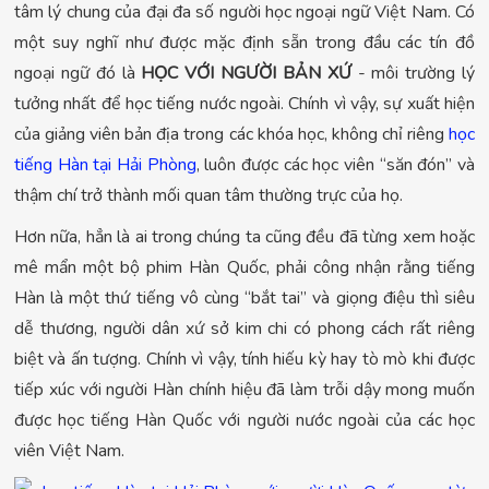
tâm lý chung của đại đa số người học ngoại ngữ Việt Nam. Có
một suy nghĩ như được mặc định sẵn trong đầu các tín đồ
ngoại ngữ đó là
HỌC VỚI NGƯỜI BẢN XỨ
- môi trường lý
tưởng nhất để học tiếng nước ngoài. Chính vì vậy, sự xuất hiện
của giảng viên bản địa trong các khóa học, không chỉ riêng
học
tiếng Hàn tại Hải Phòng
, luôn được các học viên “săn đón” và
thậm chí trở thành mối quan tâm thường trực của họ.
Hơn nữa, hẳn là ai trong chúng ta cũng đều đã từng xem hoặc
mê mẩn một bộ phim Hàn Quốc, phải công nhận rằng tiếng
Hàn là một thứ tiếng vô cùng “bắt tai” và giọng điệu thì siêu
dễ thương, người dân xứ sở kim chi có phong cách rất riêng
biệt và ấn tượng. Chính vì vậy, tính hiếu kỳ hay tò mò khi được
tiếp xúc với người Hàn chính hiệu đã làm trỗi dậy mong muốn
được học tiếng Hàn Quốc với người nước ngoài của các học
viên Việt Nam.