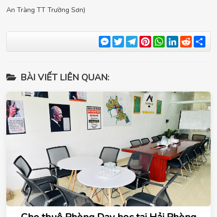
An Tràng TT Trường Sơn)
Messenger
Twitter
Telegram
Pinterest
WhatsApp
LinkedIn
Reddit
Sha
BÀI VIẾT LIÊN QUAN: