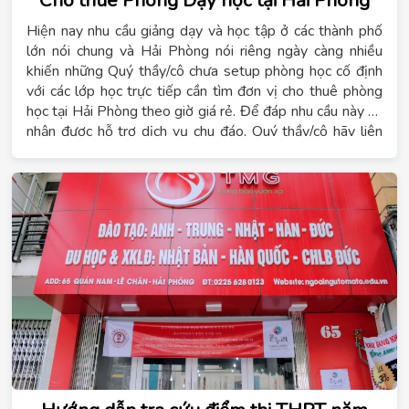
Cho thuê Phòng Dạy học tại Hải Phòng
Hiện nay nhu cầu giảng dạy và học tập ở các thành phố
lớn nói chung và Hải Phòng nói riêng ngày càng nhiều
khiến những Quý thầy/cô chưa setup phòng học cố định
với các lớp học trực tiếp cần tìm đơn vị
cho thuê phòng
học tại Hải Phòng theo giờ giá rẻ
. Để đáp nhu cầu này và
nhận được hỗ trợ dịch vụ chu đáo, Quý thầy/cô hãy liên
hệ ngay
0942769666
– Chúng tôi cam kết chi phí cho
thuê phòng học theo giờ với mức giá tốt nhất và đạt
chuẩn yêu cầu về thiết bị đào tạo nghề
.