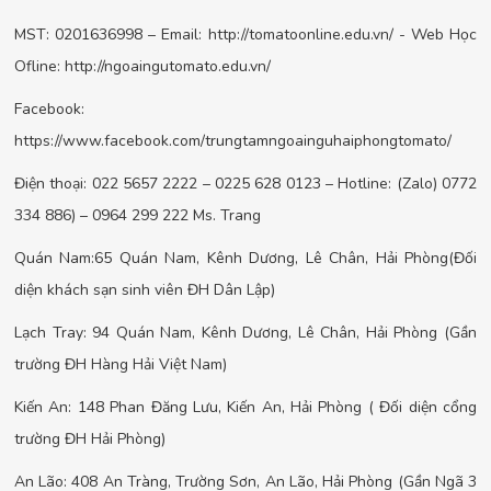
MST: 0201636998 – Email: http://tomatoonline.edu.vn/ - Web Học
Ofline: http://ngoaingutomato.edu.vn/
Facebook:
https://www.facebook.com/trungtamngoainguhaiphongtomato/
Điện thoại: 022 5657 2222 – 0225 628 0123 – Hotline: (Zalo) 0772
334 886) – 0964 299 222 Ms. Trang
Quán Nam:65 Quán Nam, Kênh Dương, Lê Chân, Hải Phòng(Đối
diện khách sạn sinh viên ĐH Dân Lập)
Lạch Tray: 94 Quán Nam, Kênh Dương, Lê Chân, Hải Phòng (Gần
trường ĐH Hàng Hải Việt Nam)
Kiến An: 148 Phan Đăng Lưu, Kiến An, Hải Phòng ( Đối diện cổng
trường ĐH Hải Phòng)
An Lão: 408 An Tràng, Trường Sơn, An Lão, Hải Phòng (Gần Ngã 3