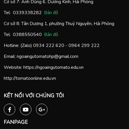
Cơ sở 7: Anh Dũng 6, Dương Kinh, Hải Phòng
Tel:
0
339338282
Bản đồ
Cơ sở 8: Tân Dương 1, phường Thuỷ Nguyên, Hải Phòng
Tel:
0388550540
Bản đồ
Hotline: (Zalo)
0934 222 620
-
0964 299 222
Email:
ngoaingutomatohp@gmail.com
Website:
https://ngoaingutomato.edu.vn
http://tomatoonline.edu.vn
KẾT NỐI VỚI CHÚNG TÔI
FANPAGE