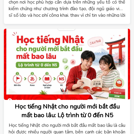
chọn nơi học phù hợp cần dựa trên những yếu tố có thể
kiểm chứng như chương trình đào tạo, đội ngũ giáo viên,
sĩ số lớp và học phí công khai, thay vì chỉ tin vào những lời
hứa chung chung. Hệ thống giáo dục Tomato xây dựng
chương trình tiếng Đức theo từng cấp độ từ A1 đến B1,
phù hợp với người mới bắt đầu, người học để du học nghề
hoặc người đi làm cần chứng chỉ. Nội dung dưới đây sẽ
giúp bạn nắm rõ tiêu chí đánh giá một trung tâm tiếng
Đức, lộ trình học phù hợp, thời gian đạt B1 và các hình
thức học đang được áp dụng hiện nay.
Học tiếng Nhật cho người mới bắt đầu
mất bao lâu: Lộ trình từ 0 đến N5
Học tiếng Nhật cho người mới bắt đầu mất bao lâu là câu
hỏi được nhiều người quan tâm, bên cạnh các băn khoăn