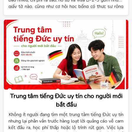
giấy tờ nào, cũng như cơ hội học bổng có thực sự rộng
mở hay không. Hệ thống giáo dục Tomato sẽ tổng hợp
đầy đủ những thông tin này để bạn có cái nhìn rõ ràng
trước khi xây dựng lộ trình phù hợp với năng lực học tập
và ngân sách cá nhân.
Trung tâm tiếng Đức uy tín cho người mới
bắt đầu
Không ít người đang tìm một trung tâm tiếng Đức uy tín
nhưng lại phân vân trước hàng loạt lời quảng cáo về cam
kết đầu ra, học phí thấp hoặc lộ trình rút gọn. Việc lựa