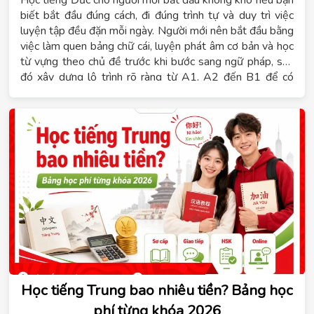
Học tiếng Đức cho người mới bắt đầu không khó nếu bạn
biết bắt đầu đúng cách, đi đúng trình tự và duy trì việc
luyện tập đều đặn mỗi ngày. Người mới nên bắt đầu bằng
việc làm quen bảng chữ cái, luyện phát âm cơ bản và học
từ vựng theo chủ đề trước khi bước sang ngữ pháp, sau
đó xây dựng lộ trình rõ ràng từ A1, A2 đến B1 để có
mục tiêu cụ thể cho từng giai đoạn. Nội dung dưới đây sẽ
giúp bạn giải đáp tiếng Đức có khó không, học B1 mất
bao lâu và cách lựa chọn hình thức học phù hợp. Đồng
thời, Hệ thống giáo dục Tomato sẽ chia sẻ những kinh
nghiệm thực tế giúp bạn học tiếng Đức hiệu quả ngay từ
những bước đầu tiên.
Học tiếng Trung bao nhiêu tiền? Bảng học
phí từng khóa 2026