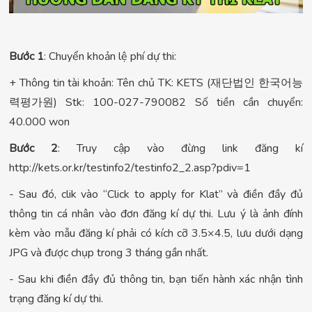
Bước 1
: Chuyển khoản lệ phí dự thi:
+ Thông tin tài khoản: Tên chủ TK: KETS (재단법인 한국어능
력평가원) Stk: 100-027-790082 Số tiền cần chuyển:
40.000 won
Bước 2
: Truy cập vào đừng link đăng kí
http://kets.or.kr/testinfo2/testinfo2_2.asp?pdiv=1
- Sau đó, clik vào “Click to apply for Klat” và điền đầy đủ
thông tin cá nhân vào đơn đăng kí dự thi. Lưu ý là ảnh đính
kèm vào mẫu đăng kí phải có kích cỡ 3.5×4.5, lưu dưới dạng
JPG và được chụp trong 3 tháng gần nhất.
- Sau khi điền đầy đủ thông tin, bạn tiến hành xác nhận tình
trạng đăng kí dự thi.