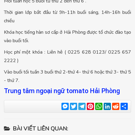
Mỗi tuần học 5 buổi từ thứ 2 đến thứ 6 .
Thời gian lớp bắt đầu từ 9h-11h buổi sáng, 14h-16h buổi
chiều
Khóa học tiếng hàn sơ cấp ở Hải Phòng được tổ chức đào tạo
vào buổi tối.
Học phí một khóa : Liên hê ( 0225 628 0123/ 0225 657
2222 )
Vào buổi tối tuần 3 buổi thứ 2-thứ 4- thứ 6 hoặc thứ 3- thứ 5
- thứ 7.
Trung tâm ngoại ngữ tomato Hải Phòng
Messenger
Twitter
Telegram
Pinterest
WhatsApp
LinkedIn
Reddit
Sha
BÀI VIẾT LIÊN QUAN: