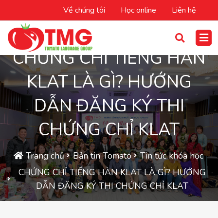
Về chúng tôi
Học online
Liên hệ
CHỨNG CHỈ TIẾNG HÀN
KLAT LÀ GÌ? HƯỚNG
DẪN ĐĂNG KÝ THI
CHỨNG CHỈ KLAT
Trang chủ
Bản tin Tomato
Tin tức khóa học
CHỨNG CHỈ TIẾNG HÀN KLAT LÀ GÌ? HƯỚNG
DẪN ĐĂNG KÝ THI CHỨNG CHỈ KLAT