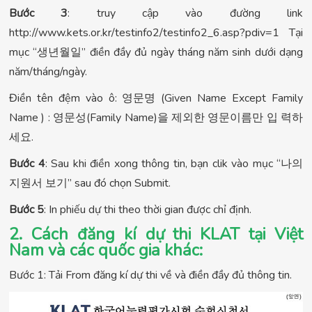
Bước 3
: truy cập vào đường link
http://www.kets.or.kr/testinfo2/testinfo2_6.asp?pdiv=1 Tại
mục “생년월일” điền đầy đủ ngày tháng năm sinh dưới dạng
năm/tháng/ngày.
Điền tên đệm vào ô: 영문명 (Given Name Except Family
Name ) : 영문성(Family Name)을 제외한 영문이름만 입 력하
세요.
Bước 4
: Sau khi điền xong thông tin, bạn clik vào mục “나의
지원서 보기” sau đó chọn Submit.
Bước 5
: In phiếu dự thi theo thời gian được chỉ định.
2. Cách đăng kí dự thi KLAT tại Việt
Nam và các quốc gia khác:
Bước 1: Tải From đăng kí dự thi về và điền đầy đủ thông tin.