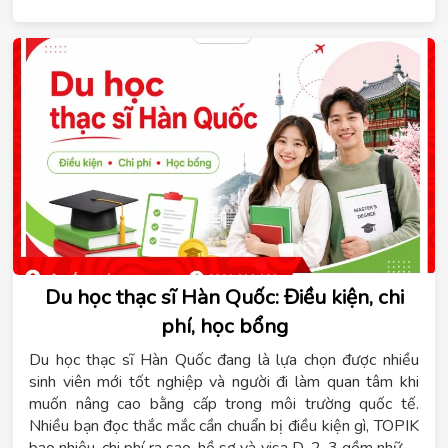
Hệ thống giáo dục Tomato sẽ giúp bạn hiểu rõ các loại
học bổng, điều kiện cần đáp ứng, lộ trình chuẩn bị theo
từng giai đoạn, cách hoàn thiện hồ sơ, kinh nghiệm phỏng
vấn và những lỗi thường gặp cần tránh để tăng cơ hội
được cấp học bổng.
Du học thạc sĩ Hàn Quốc: Điều kiện, chi
phí, học bổng
Du học thạc sĩ Hàn Quốc đang là lựa chọn được nhiều
sinh viên mới tốt nghiệp và người đi làm quan tâm khi
muốn nâng cao bằng cấp trong môi trường quốc tế.
Nhiều bạn đọc thắc mắc cần chuẩn bị điều kiện gì, TOPIK
bao nhiêu, chi phí ra sao, hồ sơ và visa D-2-3 gồm những