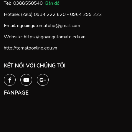
Tel:
0388550540
Bản đồ
Hotline: (Zalo)
0934 222 620
-
0964 299 222
Email:
ngoaingutomatohp@gmail.com
Website:
https://ngoaingutomato.edu.vn
http://tomatoonline.edu.vn
KẾT NỐI VỚI CHÚNG TÔI
FANPAGE