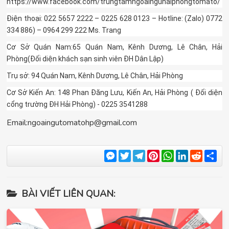
https://www.facebook.com/trungtamngoainguhaiphongtomato/
Điện thoại: 022 5657 2222 – 0225 628 0123 – Hotline: (Zalo) 0772
334 886) – 0964 299 222 Ms. Trang
Cơ Sở Quán Nam:65 Quán Nam, Kênh Dương, Lê Chân, Hải
Phòng(Đối diện khách sạn sinh viên ĐH Dân Lập)
Trụ sở: 94 Quán Nam, Kênh Dương, Lê Chân, Hải Phòng
Cơ Sở Kiến An: 148 Phan Đăng Lưu, Kiến An, Hải Phòng ( Đối diện
cổng trường ĐH Hải Phòng) - 0225 3541288
Email:
ngoaingutomatohp@gmail.com
Messenger
Twitter
Telegram
Pinterest
WhatsApp
LinkedIn
Reddit
Sha
BÀI VIẾT LIÊN QUAN: