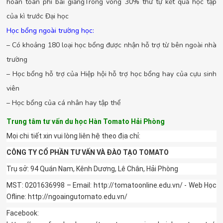
hoàn toàn phí bài giảngTrong vòng 30% thứ tự kết quả học tập
của kì trước Đại học
Học bổng ngoài trường học:
– Có khoảng 180 loại học bổng được nhận hỗ trợ từ bên ngoài nhà
trường
– Học bổng hỗ trợ của Hiệp hội hỗ trợ học bổng hay của cựu sinh
viên
– Học bổng của cá nhân hay tập thể
Trung tâm tư vấn du học Hàn Tomato Hải Phòng
Mọi chi tiết xin vui lòng liên hệ theo địa chỉ:
CÔNG TY CỔ PHẦN TƯ VẤN VÀ ĐÀO TẠO TOMATO
Trụ sở: 94 Quán Nam, Kênh Dương, Lê Chân, Hải Phòng
MST: 0201636998 – Email: http://tomatoonline.edu.vn/ - Web Học
Ofline: http://ngoaingutomato.edu.vn/
Facebook: