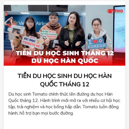
TIỄN DU HỌC SINH DU HỌC HÀN
QUỐC THÁNG 12
ChatGPT
Du học sinh Tomato chính thức lên đường du học Hàn
đã
Quốc tháng 12. Hành trình mới mở ra với nhiều cơ hội học
nói:
tập, trải nghiệm và học bổng hấp dẫn. Tomato luôn đồng
hành, hỗ trợ bạn mọi bước đường.