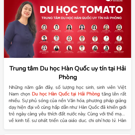
Trung tâm Du học Hàn Quốc uy tín tại Hải
Phòng
Những năm gần đây, số lượng học sinh, sinh viên Việt
Nam chọn
Du học Hàn Quốc tại Hải Phòng
tăng lên rất
nhiều. Sự phủ sóng của nền Văn hóa, phương pháp giảng
dạy hiện đại vô cùng hấp dẫn như Hàn Quốc đã khiến giới
trẻ ngày càng yêu thích đất nước này. Cùng với thế mạnh
về kinh tế, sự phát triển của giáo dục, chi phí hợp lý, Hàn
Quốc được lựa chọn trong danh sách “
quốc gia đáng du
học
” của nhiều bạn trẻ Việt Nam.