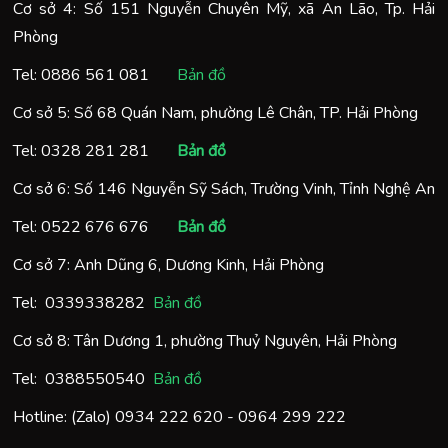
Cơ sở 4: Số 151 Nguyễn Chuyên Mỹ, xã An Lão, Tp. Hải
Phòng
Tel:
0886 561 081
Bản đồ
Cơ sở 5: Số 68 Quán Nam, phường Lê Chân, TP. Hải Phòng
Tel:
0328 281 281
Bản đồ
Cơ sở 6: Số 146 Nguyễn Sỹ Sách, Trường Vinh, Tỉnh Nghệ An
Tel:
0522 676 676
Bản đồ
Cơ sở 7: Anh Dũng 6, Dương Kinh, Hải Phòng
Tel:
0
339338282
Bản đồ
Cơ sở 8: Tân Dương 1, phường Thuỷ Nguyên, Hải Phòng
Tel:
0388550540
Bản đồ
Hotline: (Zalo)
0934 222 620
-
0964 299 222