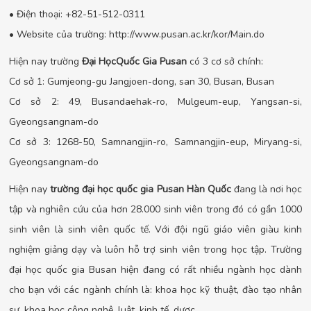
• Điện thoại: +82-51-512-0311
• Website của trường: http://www.pusan.ac.kr/kor/Main.do
Hiện nay trường
Đại HọcQuốc Gia Pusan
có 3 cơ sở chính:
Cơ sở 1: Gumjeong-gu Jangjoen-dong, san 30, Busan, Busan
Cơ sở 2: 49, Busandaehak-ro, Mulgeum-eup, Yangsan-si,
Gyeongsangnam-do
Cơ sở 3: 1268-50, Samnangjin-ro, Samnangjin-eup, Miryang-si,
Gyeongsangnam-do
Hiện nay
trường đại học quốc gia Pusan Hàn Quốc
đang là nơi học
tập và nghiên cứu của hơn 28.000 sinh viên trong đó có gần 1000
sinh viên là sinh viên quốc tế. Với đội ngũ giáo viên giàu kinh
nghiệm giảng dạy và luôn hỗ trợ sinh viên trong học tập. Trường
đại học quốc gia Busan hiện đang có rất nhiều ngành học dành
cho bạn với các ngành chính là: khoa học kỹ thuật, đào tạo nhân
sự, khoa học công nghệ, luật, kinh tế, dược,…