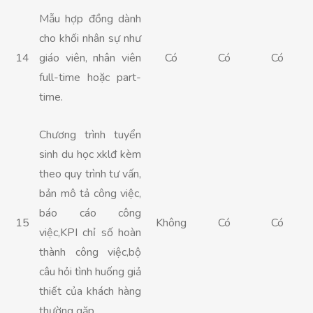
Mẫu hợp đồng dành
cho khối nhân sự như
14
giáo viên, nhân viên
Có
Có
Có
full-time hoặc part-
time.
Chương trình tuyển
sinh du học xklđ kèm
theo quy trình tư vấn,
bản mô tả công việc,
báo cáo công
15
Không
Có
Có
việc,KPI chỉ số hoàn
thành công việc,bộ
câu hỏi tình huống giả
thiết của khách hàng
thường gặp