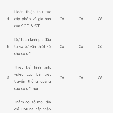
Hoàn thiện thủ tục
4
cấp phép và gia hạn
Có
Có
Có
của SGD & ĐT
Dự toán kinh phí đầu
5
tư và tư vấn thiết kế
Có
Có
Có
cho cơ sở
Thiết kế hình ảnh,
video clip, bài viết
6
Có
Có
Có
truyền thông quảng
cáo cơ sở mới
Thêm cơ sở mới, địa
chỉ, Hotline, cập nhập