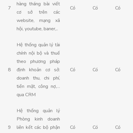
hàng tháng bài viết
7
Có
Có
Có
cơ sở trên các
website, mạng xã
hội, youtube, baner,..
Hệ thống quản lý tài
chính nội bộ và thuế
theo phương pháp
8
định khoản cơ sở:
Có
Có
Có
doanh thu, chi phí,
tiền mặt, công nợ,…
qua CRM
Hệ thống quản lý
Phòng kinh doanh
9
liên kết các bộ phận
Có
Có
Có