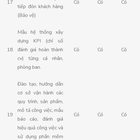
17
Có
Có
Có
tiếp đón khách hàng
(Bảo vệ)
Mẫu hệ thống xây
dựng KPI (chỉ số
18
đánh giá hoàn thành
Có
Có
Có
cv) từng cá nhân,
phòng ban.
Đào tạo, hướng dẫn
cơ sở vận hành các
quy trình, sản phẩm,
mô tả công việc, mẫu
19
Có
Có
Có
báo cáo, đánh giá
hiệu quả công việc và
sử dụng phần mềm