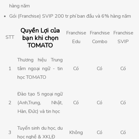
hàng năm
Gói (Franchise) SVIP 200 tr phí ban đầu và 6% hàng năm
Quyền Lợi của
Franchise
Franchise
Franchise
STT
bạn khi chọn
Edu
Combo
SVIP
TOMATO
Thương hiệu Trung
1
tâm ngoại ngữ - tin
Có
Có
Có
học TOMATO
Đào tạo 5 ngoại ngữ
2
(Anh,Trung, Nhật,
Có
Có
Có
Hàn, Đức) và tin học
Tuyển sinh du học, du
3
Không
Có
Có
học nghề & XKLĐ